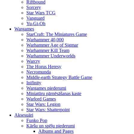
Riftbound
Sorcery
Star Wars TCG
Vanguard
Yu-Gi-Oh
Wargames
StarCraft: The Miniatures Game
Warhammer 40,000
Warhammer Age of Sigmar
Warhammer Kill Team
Warhammer Underworlds
Warcry
The Horus Heresy
Necromunda
Middle-earth Strategy Battle Game
Inifinity
Wargames piederumi
Miniatūru pārnēsāšanas kaste
Warlord Games
Star Wars: Legion
Star Wars: Shatterpoint
Aksesuāri
Funko Pop
Kāršu un spēļu piederumi
Albums and Pages