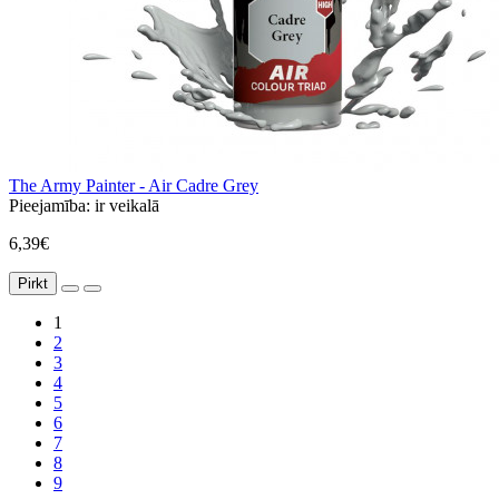
The Army Painter - Air Cadre Grey
Pieejamība:
ir veikalā
6,39€
Pirkt
1
2
3
4
5
6
7
8
9