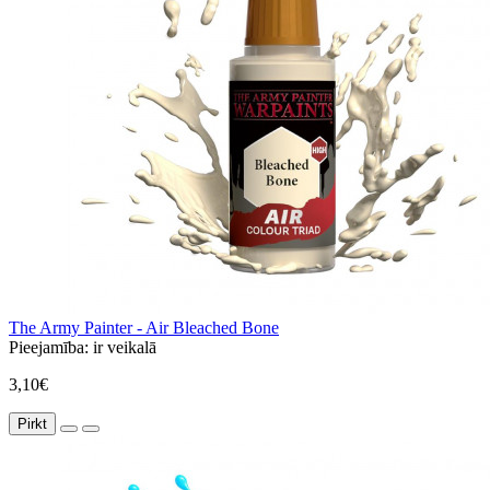
The Army Painter - Air Bleached Bone
Pieejamība:
ir veikalā
3,10€
Pirkt