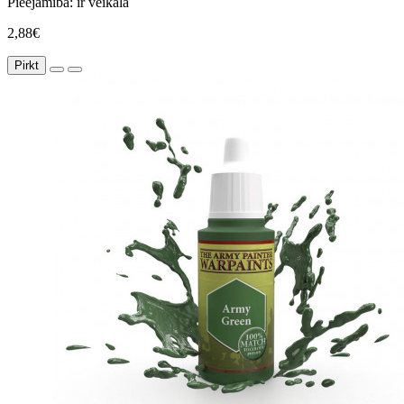
Pieejamība:
ir veikalā
2,88€
Pirkt