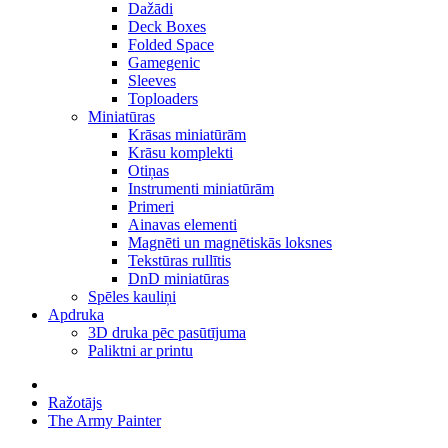
Dažādi
Deck Boxes
Folded Space
Gamegenic
Sleeves
Toploaders
Miniatūras
Krāsas miniatūrām
Krāsu komplekti
Otiņas
Instrumenti miniatūrām
Primeri
Ainavas elementi
Magnēti un magnētiskās loksnes
Tekstūras rullītis
DnD miniatūras
Spēles kauliņi
Apdruka
3D druka pēc pasūtījuma
Paliktni ar printu
Ražotājs
The Army Painter