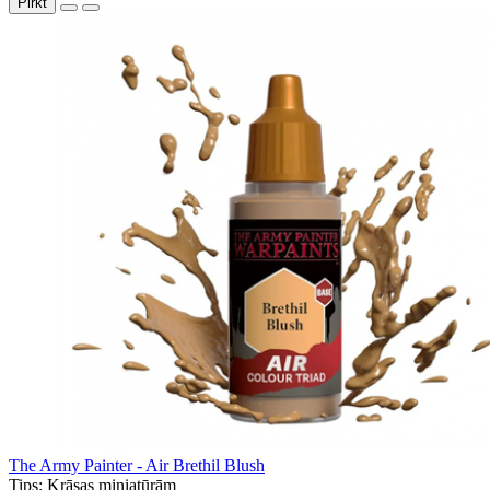
Pirkt
The Army Painter - Air Brethil Blush
Tips:
Krāsas miniatūrām