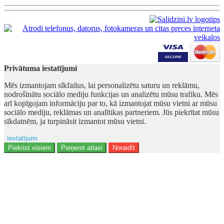
Privātuma iestatījumi
Mēs izmantojam sīkfailus, lai personalizētu saturu un reklāmu,
nodrošinātu sociālo mediju funkcijas un analizētu mūsu trafiku. Mēs
arī kopīgojam informāciju par to, kā izmantojat mūsu vietni ar mūsu
sociālo mediju, reklāmas un analītikas partneriem. Jūs piekrītat mūsu
sīkdatnēm, ja turpināsit izmantot mūsu vietni.
Iestatījumi
Ad storage
Piekrist visiem
Pieņemt atlasi
Noraidīt
Lietotāja dati
Reklāmas personalizēšana
Analītika
Funkcionalitāte
Personalizēšana
Drošība
Privacy Policy