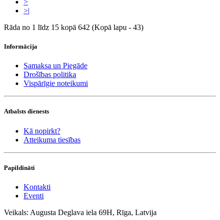
>
>|
Rāda no 1 līdz 15 kopā 642 (Kopā lapu - 43)
Informācija
Samaksa un Piegāde
Drošības politika
Vispārīgie noteikumi
Atbalsts dienests
Kā nopirkt?
Atteikuma tiesības
Papildināti
Kontakti
Eventi
Veikals: Augusta Deglava iela 69H, Rīga, Latvija