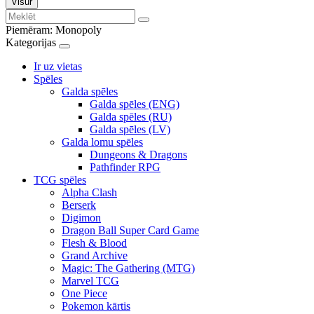
Visur
Piemēram:
Monopoly
Kategorijas
Ir uz vietas
Spēles
Galda spēles
Galda spēles (ENG)
Galda spēles (RU)
Galda spēles (LV)
Galda lomu spēles
Dungeons & Dragons
Pathfinder RPG
TCG spēles
Alpha Clash
Berserk
Digimon
Dragon Ball Super Card Game
Flesh & Blood
Grand Archive
Magic: The Gathering (MTG)
Marvel TCG
One Piece
Pokemon kārtis