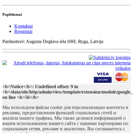
Papildomai
Kontaktai
Renginiai
Parduotuvė: Augusta Deglava iela 69H, Ryga, Latvija
<b>Notice</b>: Undefined offset: 9 in
<b>/data/site/http/admin/view/template/extension/module/google
on line <b>56</b>
Мы используем файлы cookie для персонализации контента и
рекламы, предоставления функций социальных сетей и
анализа нашего трафика. Мы также делимся информацией о
вашем использовании нашего сайта с нашими партнерами по
социальным сетям, рекламе и аналитике. Вы соглашаетесь с