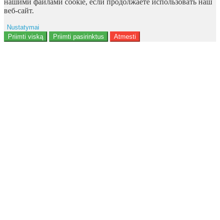
нашими файлами cookie, если продолжаете использовать наш
веб-сайт.
Nustatymai
Reklama
Priimti viską
Priimti pasirinktus
Atmesti
Naudotojo duomenys
Reklamos personalizavimas
Analitika
Funkcionalumas
Personalizavimas
<b>Notice</b>: Undefined offset: 9 in
<b>/data/site/http/admin/view/template/extension/module/google_con
on line <b>136</b>
Saugumas