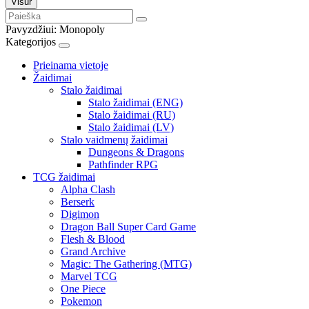
Visur
Pavyzdžiui:
Monopoly
Kategorijos
Prieinama vietoje
Žaidimai
Stalo žaidimai
Stalo žaidimai (ENG)
Stalo žaidimai (RU)
Stalo žaidimai (LV)
Stalo vaidmenų žaidimai
Dungeons & Dragons
Pathfinder RPG
TCG žaidimai
Alpha Clash
Berserk
Digimon
Dragon Ball Super Card Game
Flesh & Blood
Grand Archive
Magic: The Gathering (MTG)
Marvel TCG
One Piece
Pokemon