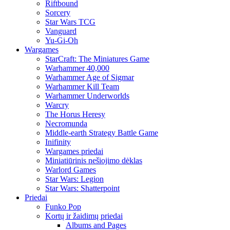
Riftbound
Sorcery
Star Wars TCG
Vanguard
Yu-Gi-Oh
Wargames
StarCraft: The Miniatures Game
Warhammer 40,000
Warhammer Age of Sigmar
Warhammer Kill Team
Warhammer Underworlds
Warcry
The Horus Heresy
Necromunda
Middle-earth Strategy Battle Game
Inifinity
Wargames priedai
Miniatiūrinis nešiojimo dėklas
Warlord Games
Star Wars: Legion
Star Wars: Shatterpoint
Priedai
Funko Pop
Kortų ir žaidimų priedai
Albums and Pages