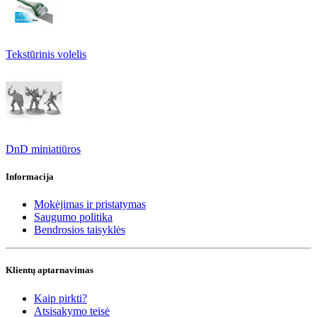
Tekstūrinis volelis
DnD miniatiūros
Informacija
Mokėjimas ir pristatymas
Saugumo politika
Bendrosios taisyklės
Klientų aptarnavimas
Kaip pirkti?
Atsisakymo teisė