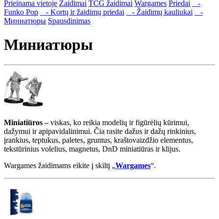
Prieinama vietoje
Žaidimai
TCG žaidimai
Wargames
Priedai
-
Funko Pop
- Kortų ir žaidimų priedai
- Žaidimų kauliukai
-
Миниатюры
Spausdinimas
Миниатюры
Miniatiūros –
viskas, ko reikia modelių ir figūrėlių kūrimui,
dažymui ir apipavidalinimui. Čia rasite dažus ir dažų rinkinius,
įrankius, teptukus, paletes, gruntus, kraštovaizdžio elementus,
tekstūrinius volelius, magnetus, DnD miniatiūras ir klijus.
Wargames žaidimams eikite į skiltį „
Wargames
“.