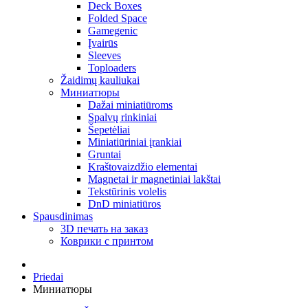
Deck Boxes
Folded Space
Gamegenic
Įvairūs
Sleeves
Toploaders
Žaidimų kauliukai
Миниатюры
Dažai miniatiūroms
Spalvų rinkiniai
Šepetėliai
Miniatiūriniai įrankiai
Gruntai
Kraštovaizdžio elementai
Magnetai ir magnetiniai lakštai
Tekstūrinis volelis
DnD miniatiūros
Spausdinimas
3D печать на заказ
Коврики с принтом
Priedai
Миниатюры