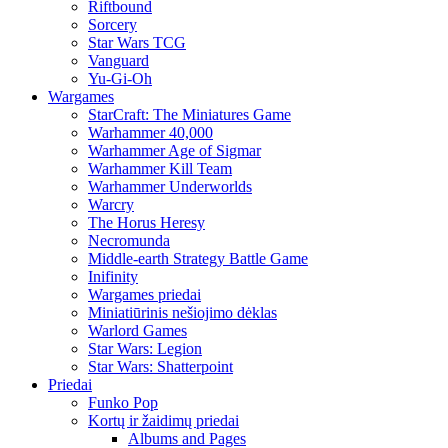
Riftbound
Sorcery
Star Wars TCG
Vanguard
Yu-Gi-Oh
Wargames
StarCraft: The Miniatures Game
Warhammer 40,000
Warhammer Age of Sigmar
Warhammer Kill Team
Warhammer Underworlds
Warcry
The Horus Heresy
Necromunda
Middle-earth Strategy Battle Game
Inifinity
Wargames priedai
Miniatiūrinis nešiojimo dėklas
Warlord Games
Star Wars: Legion
Star Wars: Shatterpoint
Priedai
Funko Pop
Kortų ir žaidimų priedai
Albums and Pages