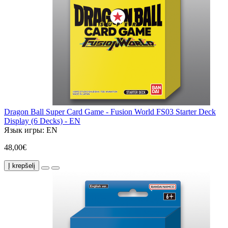
Dragon Ball Super Card Game - Fusion World FS03 Starter Deck
Display (6 Decks) - EN
Язык игры:
EN
48,00€
Į krepšelį