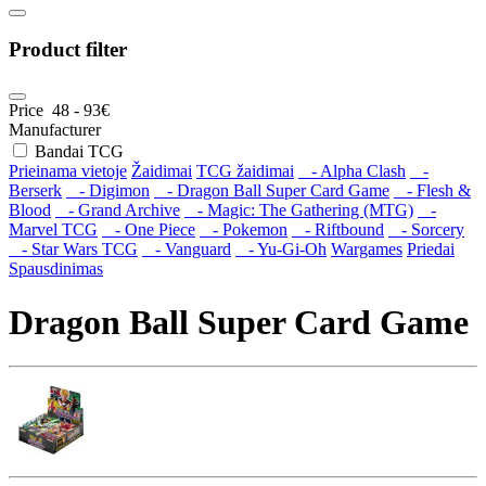
Product filter
Price
48
-
93
€
Manufacturer
Bandai TCG
Prieinama vietoje
Žaidimai
TCG žaidimai
- Alpha Clash
-
Berserk
- Digimon
- Dragon Ball Super Card Game
- Flesh &
Blood
- Grand Archive
- Magic: The Gathering (MTG)
-
Marvel TCG
- One Piece
- Pokemon
- Riftbound
- Sorcery
- Star Wars TCG
- Vanguard
- Yu-Gi-Oh
Wargames
Priedai
Spausdinimas
Dragon Ball Super Card Game