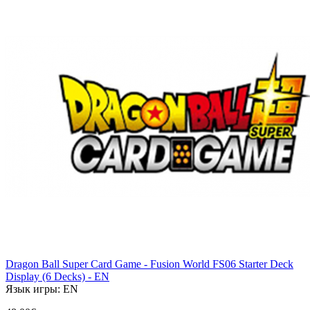
Dragon Ball Super Card Game - Fusion World FS06 Starter Deck
Display (6 Decks) - EN
Язык игры:
EN