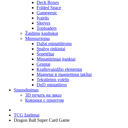
Deck Boxes
Folded Space
Gamegenic
Įvairūs
Sleeves
Toploaders
Žaidimų kauliukai
Миниатюры
Dažai miniatiūroms
Spalvų rinkiniai
Šepetėliai
Miniatiūriniai įrankiai
Gruntai
Kraštovaizdžio elementai
Magnetai ir magnetiniai lakštai
Tekstūrinis volelis
DnD miniatiūros
Spausdinimas
3D печать на заказ
Коврики с принтом
TCG žaidimai
Dragon Ball Super Card Game