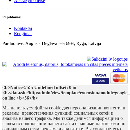
Atsisakymo teisė
Papildomai
Kontaktai
Renginiai
Parduotuvė: Augusta Deglava iela 69H, Ryga, Latvija
<b>Notice</b>: Undefined offset: 9 in
<b>/data/site/http/admin/view/template/extension/module/google
on line <b>56</b>
Мы используем файлы cookie для персонализации контента и
рекламы, предоставления функций социальных сетей и
анализа нашего трафика. Мы также делимся информацией о
вашем использовании нашего сайта с нашими партнерами по
социальным сетям, рекламе и аналитике. Вы соглашаетесь с