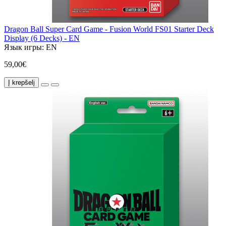
Dragon Ball Super Card Game - Fusion World FS01 Starter Deck
Display (6 Decks) - EN
Язык игры:
EN
59,00€
Į krepšelį