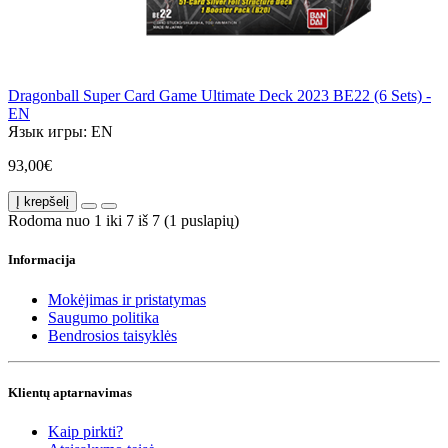
Dragonball Super Card Game Ultimate Deck 2023 BE22 (6 Sets) -
EN
Язык игры:
EN
93,00€
Į krepšelį
Rodoma nuo 1 iki 7 iš 7 (1 puslapių)
Informacija
Mokėjimas ir pristatymas
Saugumo politika
Bendrosios taisyklės
Klientų aptarnavimas
Kaip pirkti?