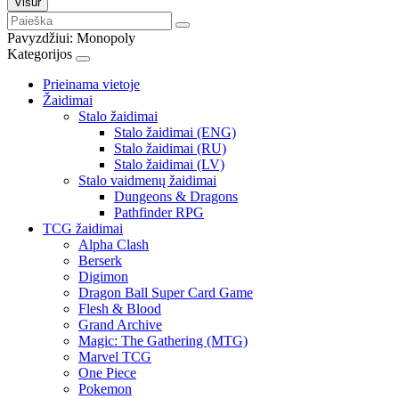
Visur
Pavyzdžiui:
Monopoly
Kategorijos
Prieinama vietoje
Žaidimai
Stalo žaidimai
Stalo žaidimai (ENG)
Stalo žaidimai (RU)
Stalo žaidimai (LV)
Stalo vaidmenų žaidimai
Dungeons & Dragons
Pathfinder RPG
TCG žaidimai
Alpha Clash
Berserk
Digimon
Dragon Ball Super Card Game
Flesh & Blood
Grand Archive
Magic: The Gathering (MTG)
Marvel TCG
One Piece
Pokemon