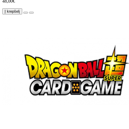
48,00€
Į krepšelį