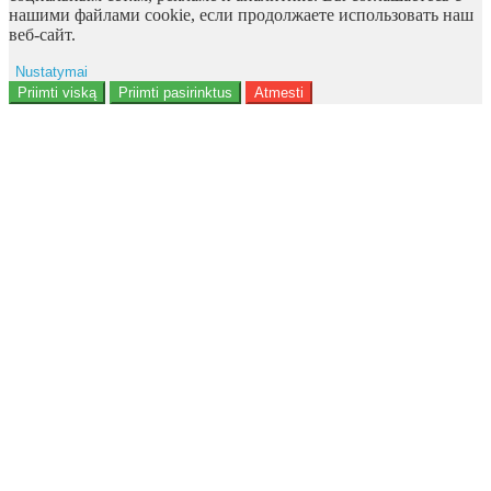
нашими файлами cookie, если продолжаете использовать наш
веб-сайт.
Nustatymai
Reklama
Priimti viską
Priimti pasirinktus
Atmesti
Naudotojo duomenys
Reklamos personalizavimas
Analitika
Funkcionalumas
Personalizavimas
<b>Notice</b>: Undefined offset: 9 in
<b>/data/site/http/admin/view/template/extension/module/google_con
on line <b>136</b>
Saugumas