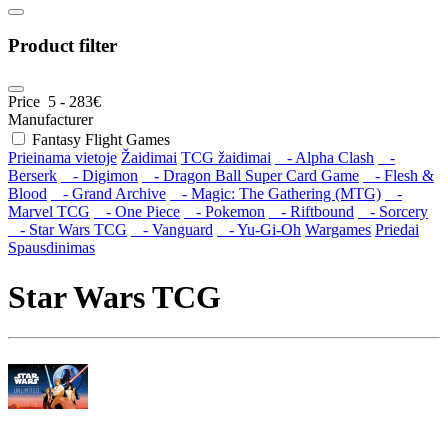
Product filter
Price
5
-
283
€
Manufacturer
Fantasy Flight Games
Prieinama vietoje
Žaidimai
TCG žaidimai
- Alpha Clash
-
Berserk
- Digimon
- Dragon Ball Super Card Game
- Flesh &
Blood
- Grand Archive
- Magic: The Gathering (MTG)
-
Marvel TCG
- One Piece
- Pokemon
- Riftbound
- Sorcery
- Star Wars TCG
- Vanguard
- Yu-Gi-Oh
Wargames
Priedai
Spausdinimas
Star Wars TCG