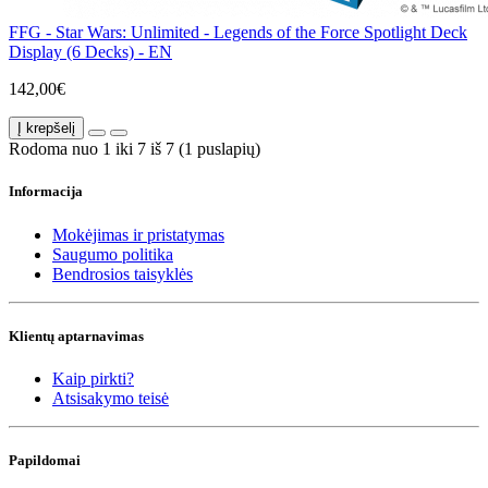
FFG - Star Wars: Unlimited - Legends of the Force Spotlight Deck
Display (6 Decks) - EN
142,00€
Į krepšelį
Rodoma nuo 1 iki 7 iš 7 (1 puslapių)
Informacija
Mokėjimas ir pristatymas
Saugumo politika
Bendrosios taisyklės
Klientų aptarnavimas
Kaip pirkti?
Atsisakymo teisė
Papildomai