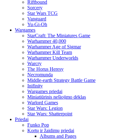
Riftbound
Sorcery
Star Wars TCG
Vanguard
Yu-Gi-Oh
Wargames
StarCraft: The Miniatures Game
Warhammer 40,000
Warhammer Age of Sigmar
Warhammer Kill Team
Warhammer Underworlds
Warcry
The Horus Heresy
Necromunda
Middle-earth Strategy Battle Game
Inifinity
Wargames priedai
Miniatiūrinis nešiojimo dėklas
Warlord Games
Star Wars: Legion
Star Wars: Shatterpoint
Priedai
Funko Pop
Kortų ir žaidimų priedai
Albums and Pages