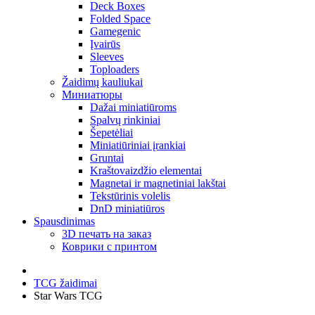
Deck Boxes
Folded Space
Gamegenic
Įvairūs
Sleeves
Toploaders
Žaidimų kauliukai
Миниатюры
Dažai miniatiūroms
Spalvų rinkiniai
Šepetėliai
Miniatiūriniai įrankiai
Gruntai
Kraštovaizdžio elementai
Magnetai ir magnetiniai lakštai
Tekstūrinis volelis
DnD miniatiūros
Spausdinimas
3D печать на заказ
Коврики с принтом
TCG žaidimai
Star Wars TCG