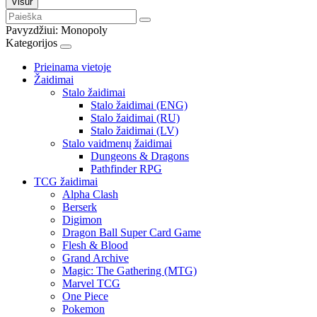
Visur
Pavyzdžiui:
Monopoly
Kategorijos
Prieinama vietoje
Žaidimai
Stalo žaidimai
Stalo žaidimai (ENG)
Stalo žaidimai (RU)
Stalo žaidimai (LV)
Stalo vaidmenų žaidimai
Dungeons & Dragons
Pathfinder RPG
TCG žaidimai
Alpha Clash
Berserk
Digimon
Dragon Ball Super Card Game
Flesh & Blood
Grand Archive
Magic: The Gathering (MTG)
Marvel TCG
One Piece
Pokemon