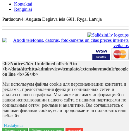
Kontaktai
Renginiai
Parduotuvė: Augusta Deglava iela 69H, Ryga, Latvija
<b>Notice</b>: Undefined offset: 9 in
<b>/data/site/http/admin/view/template/extension/module/google
on line <b>56</b>
Мы используем файлы cookie для персонализации контента и
рекламы, предоставления функций социальных сетей и
анализа нашего трафика. Мы также делимся информацией о
вашем использовании нашего сайта с нашими партнерами по
социальным сетям, рекламе и аналитике. Вы соглашаетесь с
нашими файлами cookie, если продолжаете использовать наш
веб-сайт.
Nustatymai