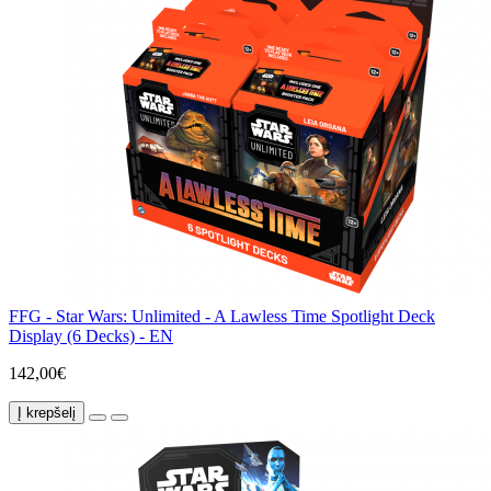
FFG - Star Wars: Unlimited - A Lawless Time Spotlight Deck
Display (6 Decks) - EN
142,00€
Į krepšelį