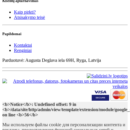
Klientų aptarnavimas
Kaip pirkti?
Atsisakymo teisė
Papildomai
Kontaktai
Renginiai
Parduotuvė: Augusta Deglava iela 69H, Ryga, Latvija
<b>Notice</b>: Undefined offset: 9 in
<b>/data/site/http/admin/view/template/extension/module/google
on line <b>56</b>
Мы используем файлы cookie для персонализации контента и
рекламы, предоставления функций социальных сетей и