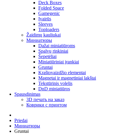
Deck Boxes
Folded Space
Gamegenic
Įvairūs
Sleeves
Toploaders
Žaidimų kauliukai
Миниатюры
Dažai miniatiūroms
Spalvų rinkiniai
Šepetėliai
Miniatiūriniai įrankiai
Gruntai
Kraštovaizdžio elementai
Magnetai ir magnetiniai lakštai
Tekstūrinis volelis
DnD miniatiūros
Spausdinimas
3D печать на заказ
Коврики с принтом
Priedai
Миниатюры
Gruntai