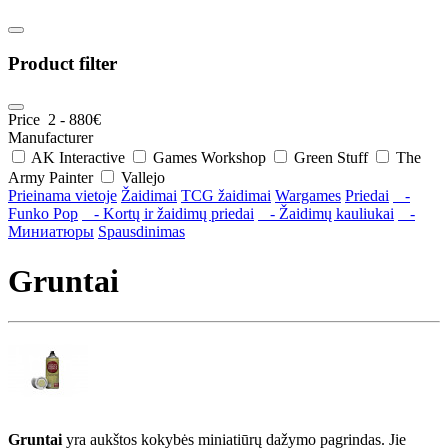
Product filter
Price
2
-
880
€
Manufacturer
AK Interactive
Games Workshop
Green Stuff
The
Army Painter
Vallejo
Prieinama vietoje
Žaidimai
TCG žaidimai
Wargames
Priedai
-
Funko Pop
- Kortų ir žaidimų priedai
- Žaidimų kauliukai
-
Миниатюры
Spausdinimas
Gruntai
Gruntai
yra aukštos kokybės miniatiūrų dažymo pagrindas. Jie