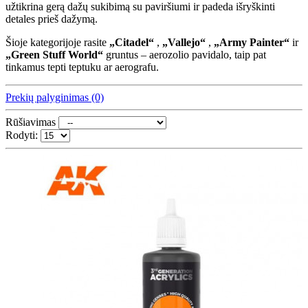
užtikrina gerą dažų sukibimą su paviršiumi ir padeda išryškinti
detales prieš dažymą.
Šioje kategorijoje rasite
„Citadel“
,
„Vallejo“
,
„Army Painter“
ir
„Green Stuff World“
gruntus – aerozolio pavidalo, taip pat
tinkamus tepti teptuku ar aerografu.
Prekių palyginimas (0)
Rūšiavimas
Rodyti: