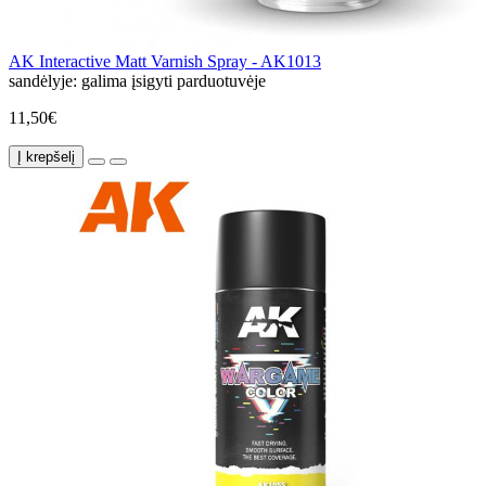
AK Interactive Matt Varnish Spray - AK1013
sandėlyje:
galima įsigyti parduotuvėje
11,50€
Į krepšelį