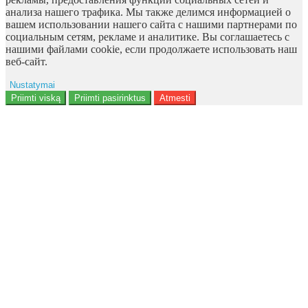
анализа нашего трафика. Мы также делимся информацией о
вашем использовании нашего сайта с нашими партнерами по
социальным сетям, рекламе и аналитике. Вы соглашаетесь с
нашими файлами cookie, если продолжаете использовать наш
веб-сайт.
Nustatymai
Reklama
Priimti viską
Priimti pasirinktus
Atmesti
Naudotojo duomenys
Reklamos personalizavimas
Analitika
Funkcionalumas
Personalizavimas
<b>Notice</b>: Undefined offset: 9 in
<b>/data/site/http/admin/view/template/extension/module/google_con
on line <b>136</b>
Saugumas