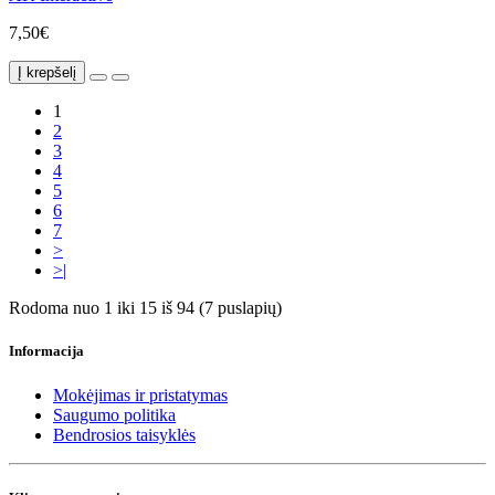
7,50€
Į krepšelį
1
2
3
4
5
6
7
>
>|
Rodoma nuo 1 iki 15 iš 94 (7 puslapių)
Informacija
Mokėjimas ir pristatymas
Saugumo politika
Bendrosios taisyklės