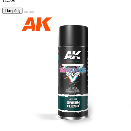
11,50€
Į krepšelį