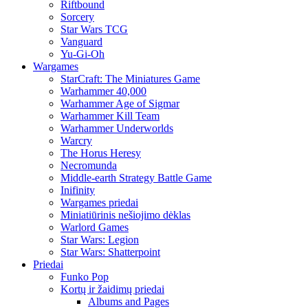
Riftbound
Sorcery
Star Wars TCG
Vanguard
Yu-Gi-Oh
Wargames
StarCraft: The Miniatures Game
Warhammer 40,000
Warhammer Age of Sigmar
Warhammer Kill Team
Warhammer Underworlds
Warcry
The Horus Heresy
Necromunda
Middle-earth Strategy Battle Game
Inifinity
Wargames priedai
Miniatiūrinis nešiojimo dėklas
Warlord Games
Star Wars: Legion
Star Wars: Shatterpoint
Priedai
Funko Pop
Kortų ir žaidimų priedai
Albums and Pages