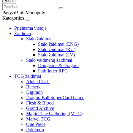
Visur
Pavyzdžiui:
Monopoly
Kategorijos
Prieinama vietoje
Žaidimai
Stalo žaidimai
Stalo žaidimai (ENG)
Stalo žaidimai (RU)
Stalo žaidimai (LV)
Stalo vaidmenų žaidimai
Dungeons & Dragons
Pathfinder RPG
TCG žaidimai
Alpha Clash
Berserk
Digimon
Dragon Ball Super Card Game
Flesh & Blood
Grand Archive
Magic: The Gathering (MTG)
Marvel TCG
One Piece
Pokemon