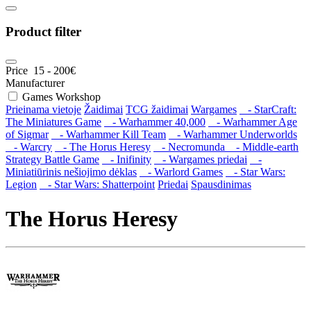
Product filter
Price
15
-
200
€
Manufacturer
Games Workshop
Prieinama vietoje
Žaidimai
TCG žaidimai
Wargames
- StarCraft:
The Miniatures Game
- Warhammer 40,000
- Warhammer Age
of Sigmar
- Warhammer Kill Team
- Warhammer Underworlds
- Warcry
- The Horus Heresy
- Necromunda
- Middle-earth
Strategy Battle Game
- Inifinity
- Wargames priedai
-
Miniatiūrinis nešiojimo dėklas
- Warlord Games
- Star Wars:
Legion
- Star Wars: Shatterpoint
Priedai
Spausdinimas
The Horus Heresy