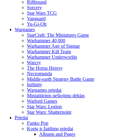
Riftbound
Sorcery
Star Wars TCG
Vanguard
Yu-Gi-Oh
Wargames
StarCraft: The Miniatures Game
Warhammer 40,000
Warhammer Age of Sigmar
Warhammer Kill Team
Warhammer Underworlds
Warcry
The Horus Heresy
Necromunda
Middle-earth Strategy Battle Game
Inifinity
Wargames priedai
Miniatiūrinis nešiojimo dėklas
Warlord Games
Star Wars: Legion
Star Wars: Shatterpoint
Priedai
Funko Pop
Kortų ir žaidimų priedai
Albums and Pages