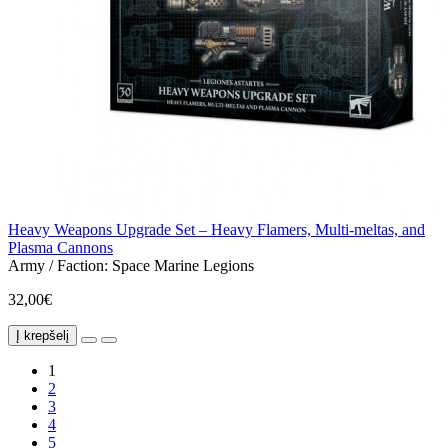
Heavy Weapons Upgrade Set – Heavy Flamers, Multi-meltas, and
Plasma Cannons
Army / Faction:
Space Marine Legions
32,00€
Į krepšelį
1
2
3
4
5