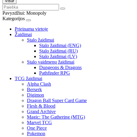
Visur
Pavyzdžiui:
Monopoly
Kategorijos
Prieinama vietoje
Žaidimai
Stalo žaidimai
Stalo žaidimai (ENG)
Stalo žaidimai (RU)
Stalo žaidimai (LV)
Stalo vaidmenų žaidimai
Dungeons & Dragons
Pathfinder RPG
TCG žaidimai
Alpha Clash
Berserk
Digimon
Dragon Ball Super Card Game
Flesh & Blood
Grand Archive
Magic: The Gathering (MTG)
Marvel TCG
One Piece
Pokemon