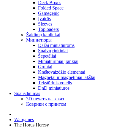
Deck Boxes
Folded Space
Gamegenic
Įvairūs
Sleeves
Toploaders
Žaidimų kauliukai
Миниатюры
Dažai miniatiūroms
Spalvų rinkiniai
Šepetėliai
Miniatiūriniai įrankiai
Gruntai
Kraštovaizdžio elementai
Magnetai ir magnetiniai lakštai
Tekstūrinis volelis
DnD miniatiūros
Spausdinimas
3D печать на заказ
Коврики с принтом
Wargames
The Horus Heresy