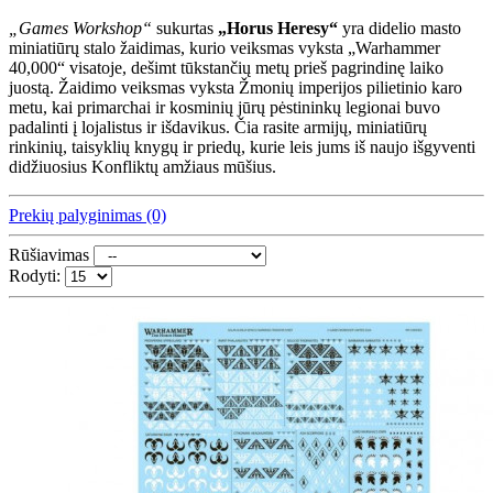
„Games Workshop“
sukurtas
„Horus Heresy“
yra didelio masto
miniatiūrų stalo žaidimas, kurio veiksmas vyksta „Warhammer
40,000“ visatoje, dešimt tūkstančių metų prieš pagrindinę laiko
juostą. Žaidimo veiksmas vyksta Žmonių imperijos pilietinio karo
metu, kai primarchai ir kosminių jūrų pėstininkų legionai buvo
padalinti į lojalistus ir išdavikus. Čia rasite armijų, miniatiūrų
rinkinių, taisyklių knygų ir priedų, kurie leis jums iš naujo išgyventi
didžiuosius Konfliktų amžiaus mūšius.
Prekių palyginimas (0)
Rūšiavimas
Rodyti: