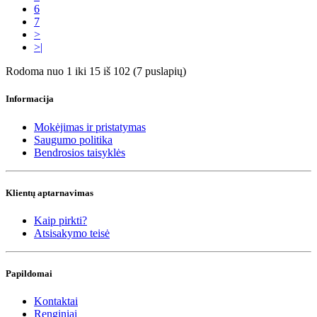
6
7
>
>|
Rodoma nuo 1 iki 15 iš 102 (7 puslapių)
Informacija
Mokėjimas ir pristatymas
Saugumo politika
Bendrosios taisyklės
Klientų aptarnavimas
Kaip pirkti?
Atsisakymo teisė
Papildomai
Kontaktai
Renginiai