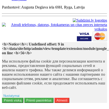
Parduotuvė: Augusta Deglava iela 69H, Ryga, Latvija
<b>Notice</b>: Undefined offset: 9 in
<b>/data/site/http/admin/view/template/extension/module/google
on line <b>56</b>
Мы используем файлы cookie для персонализации контента и
рекламы, предоставления функций социальных сетей и
анализа нашего трафика. Мы также делимся информацией о
вашем использовании нашего сайта с нашими партнерами по
социальным сетям, рекламе и аналитике. Вы соглашаетесь с
нашими файлами cookie, если продолжаете использовать наш
веб-сайт.
Nustatymai
Reklama
Priimti viską
Priimti pasirinktus
Atmesti
Naudotojo duomenys