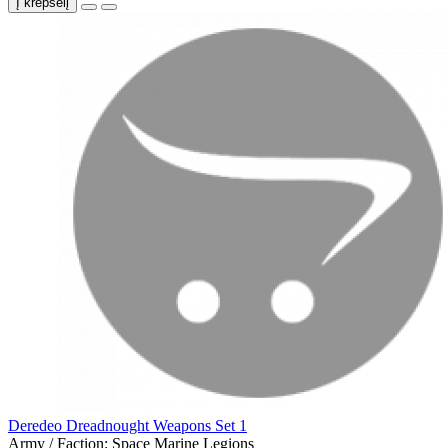
Į krepšelį
Deredeo Dreadnought Weapons Set 1
Army / Faction:
Space Marine Legions