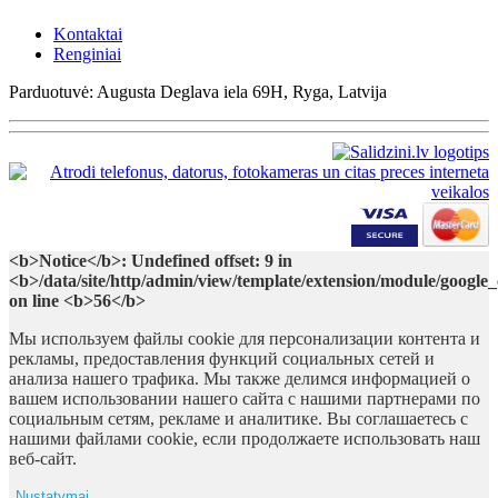
Kontaktai
Renginiai
Parduotuvė: Augusta Deglava iela 69H, Ryga, Latvija
<b>Notice</b>: Undefined offset: 9 in
<b>/data/site/http/admin/view/template/extension/module/google
on line <b>56</b>
Мы используем файлы cookie для персонализации контента и
рекламы, предоставления функций социальных сетей и
анализа нашего трафика. Мы также делимся информацией о
вашем использовании нашего сайта с нашими партнерами по
социальным сетям, рекламе и аналитике. Вы соглашаетесь с
нашими файлами cookie, если продолжаете использовать наш
веб-сайт.
Nustatymai