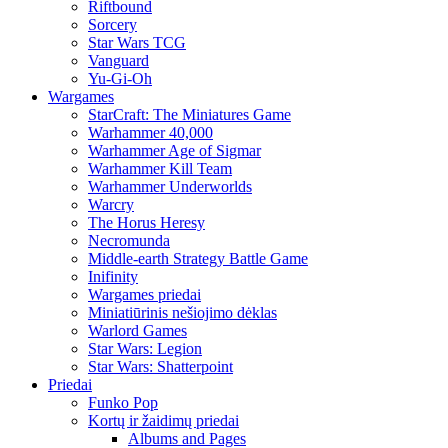
Riftbound
Sorcery
Star Wars TCG
Vanguard
Yu-Gi-Oh
Wargames
StarCraft: The Miniatures Game
Warhammer 40,000
Warhammer Age of Sigmar
Warhammer Kill Team
Warhammer Underworlds
Warcry
The Horus Heresy
Necromunda
Middle-earth Strategy Battle Game
Inifinity
Wargames priedai
Miniatiūrinis nešiojimo dėklas
Warlord Games
Star Wars: Legion
Star Wars: Shatterpoint
Priedai
Funko Pop
Kortų ir žaidimų priedai
Albums and Pages