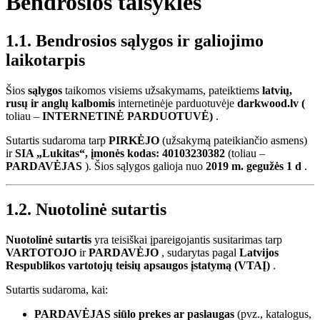
Bendrosios taisyklės
1.1. Bendrosios sąlygos ir galiojimo
laikotarpis
Šios
sąlygos
taikomos visiems užsakymams, pateiktiems
latvių,
rusų ir anglų kalbomis
internetinėje parduotuvėje
darkwood.lv
(
toliau –
INTERNETINĖ PARDUOTUVĖ)
.
Sutartis sudaroma tarp
PIRKĖJO
(užsakymą pateikiančio asmens)
ir
SIA „Lukitas“, įmonės kodas: 40103230382
(toliau –
PARDAVĖJAS
). Šios sąlygos galioja nuo
2019 m. gegužės 1 d
.
1.2. Nuotolinė sutartis
Nuotolinė sutartis
yra teisiškai įpareigojantis susitarimas tarp
VARTOTOJO
ir
PARDAVĖJO
, sudarytas pagal
Latvijos
Respublikos vartotojų teisių apsaugos įstatymą (VTAĮ)
.
Sutartis sudaroma, kai:
PARDAVĖJAS siūlo prekes ar paslaugas
(pvz., katalogus,