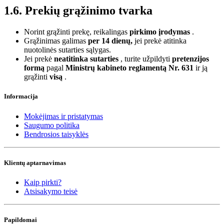
1.6. Prekių grąžinimo tvarka
Norint grąžinti prekę, reikalingas
pirkimo įrodymas
.
Grąžinimas galimas
per 14 dienų,
jei prekė atitinka
nuotolinės sutarties sąlygas.
Jei prekė
neatitinka sutarties
, turite užpildyti
pretenzijos
formą
pagal
Ministrų kabineto reglamentą Nr. 631
ir ją
grąžinti
visą
.
Informacija
Mokėjimas ir pristatymas
Saugumo politika
Bendrosios taisyklės
Klientų aptarnavimas
Kaip pirkti?
Atsisakymo teisė
Papildomai