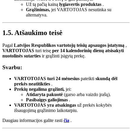
Už tą pačią kainą
lygiavertis produktas
.
Grąžinimas,
jei VARTOTOJAS nesutinka su
alternatyva.
1.5. Atšaukimo teisė
Pagal
Latvijos Respublikos vartotojų teisių apsaugos įstatymą
,
VARTOTOJAS
turi teisę
per 14 kalendorinių dienų atsisakyti
nuotolinės sutarties
ir grąžinti įsigytą prekę.
Svarbu:
VARTOTOJAS turi 24 mėnesius
pateikti
skundą dėl
prekės neatitikties
.
Prekių negalima grąžinti,
jei:
Atidaryta pakuotė
(garso arba vaizdo įrašų).
Pasibaigęs galiojimas
.
VARTOTOJAS yra atsakingas
už prekės kokybės
išsaugojimą grąžinimo laikotarpiu.
Daugiau informacijos galite rasti
čia
.