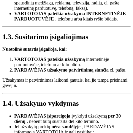
spausdintą medžiagą, reklamą, televiziją, radiją, el. paštą,
internetinę parduotuvę, telefoną, faksą).
VARTOTOJAS pateikia užsakymą
INTERNETINĖJE
PARDUOTUVĖJE
, telefonu arba kitais ryšio būdais.
1.3. Susitarimo įsigaliojimas
Nuotolinė sutartis įsigalioja, kai:
VARTOTOJAS pateikia užsakymą
internetinėje
parduotuvėje, telefonu ar kitu būdu.
PARDAVĖJAS užsakymo patvirtinimą siunčia
el. paštu.
Užsakymas ir patvirtinimas laikomi gautais, kai jie tampa prieinami
gavėjui.
1.4. Užsakymo vykdymas
PARDAVĖJAS įsipareigoja
įvykdyti užsakymą
per 30
dienų
, nebent būtų susitarta dėl kito termino.
Jei užsakytų prekių
nėra sandėlyje
, PARDAVĖJAS
informuoja VARTOTOJĄ ir gali pasiūlyti: