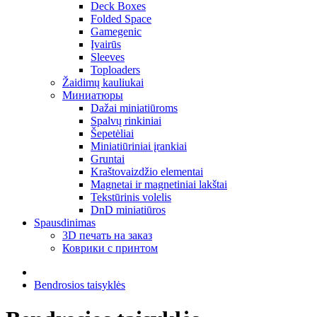
Deck Boxes
Folded Space
Gamegenic
Įvairūs
Sleeves
Toploaders
Žaidimų kauliukai
Миниатюры
Dažai miniatiūroms
Spalvų rinkiniai
Šepetėliai
Miniatiūriniai įrankiai
Gruntai
Kraštovaizdžio elementai
Magnetai ir magnetiniai lakštai
Tekstūrinis volelis
DnD miniatiūros
Spausdinimas
3D печать на заказ
Коврики с принтом
Bendrosios taisyklės