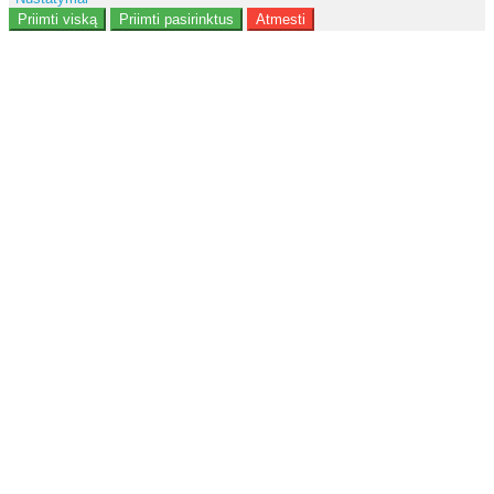
Reklama
Priimti viską
Priimti pasirinktus
Atmesti
Naudotojo duomenys
Reklamos personalizavimas
Analitika
Funkcionalumas
Personalizavimas
<b>Notice</b>: Undefined offset: 9 in
<b>/data/site/http/admin/view/template/extension/module/google_con
on line <b>136</b>
Saugumas