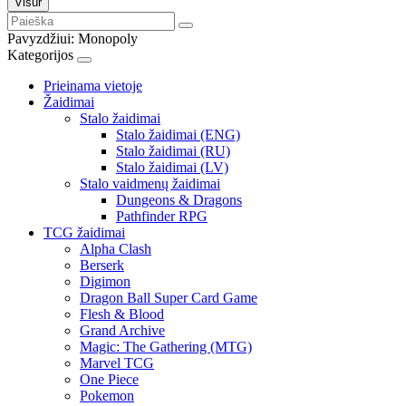
Visur
Pavyzdžiui:
Monopoly
Kategorijos
Prieinama vietoje
Žaidimai
Stalo žaidimai
Stalo žaidimai (ENG)
Stalo žaidimai (RU)
Stalo žaidimai (LV)
Stalo vaidmenų žaidimai
Dungeons & Dragons
Pathfinder RPG
TCG žaidimai
Alpha Clash
Berserk
Digimon
Dragon Ball Super Card Game
Flesh & Blood
Grand Archive
Magic: The Gathering (MTG)
Marvel TCG
One Piece
Pokemon