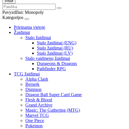
Visur
Pavyzdžiui:
Monopoly
Kategorijos
Prieinama vietoje
Žaidimai
Stalo žaidimai
Stalo žaidimai (ENG)
Stalo žaidimai (RU)
Stalo žaidimai (LV)
Stalo vaidmenų žaidimai
Dungeons & Dragons
Pathfinder RPG
TCG žaidimai
Alpha Clash
Berserk
Digimon
Dragon Ball Super Card Game
Flesh & Blood
Grand Archive
Magic: The Gathering (MTG)
Marvel TCG
One Piece
Pokemon