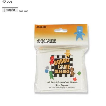
40,00€
Į krepšelį