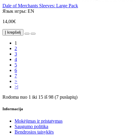
Dale of Merchants Sleeves: Large Pack
Язык игры:
EN
14,00€
Į krepšelį
1
2
3
4
5
6
7
>
>|
Rodoma nuo 1 iki 15 iš 98 (7 puslapių)
Informacija
Mokėjimas ir pristatymas
Saugumo politika
Bendrosios taisyklės