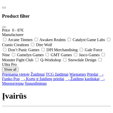
Product filter
Price
0
-
87
€
Manufacturer
Arcane Tinmen
Awaken Realms
Catalyst Game Labs
Cranio Creations
Dire Wolf
Don’t Panic Games
DPI Merchandising
Gale Force
Nine
Gamelyn Games
GMT Games
Jasco Games
Monster Fight Club
Q-Workshop
Snowdale Design
Ultra Pro
Show all
Prieinama vietoje
Žaidimai
TCG žaidimai
Wargames
Priedai
-
Funko Pop
- Kortų ir žaidimų priedai
- Žaidimų kauliukai
-
Миниатюры
Spausdinimas
Įvairūs