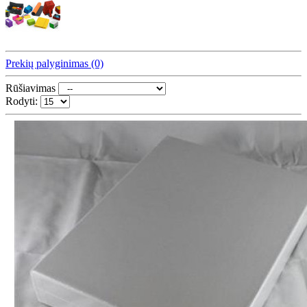
Prekių palyginimas (0)
Rūšiavimas
Rodyti: