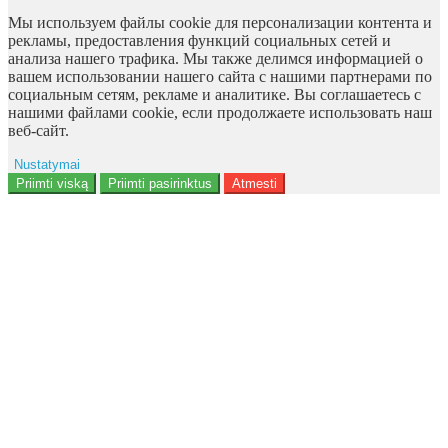
Мы используем файлы cookie для персонализации контента и
рекламы, предоставления функций социальных сетей и
анализа нашего трафика. Мы также делимся информацией о
вашем использовании нашего сайта с нашими партнерами по
социальным сетям, рекламе и аналитике. Вы соглашаетесь с
нашими файлами cookie, если продолжаете использовать наш
веб-сайт.
Nustatymai
Reklama
Priimti viską
Priimti pasirinktus
Atmesti
Naudotojo duomenys
Reklamos personalizavimas
Analitika
Funkcionalumas
Personalizavimas
<b>Notice</b>: Undefined offset: 9 in
<b>/data/site/http/admin/view/template/extension/module/google_con
on line <b>136</b>
Saugumas