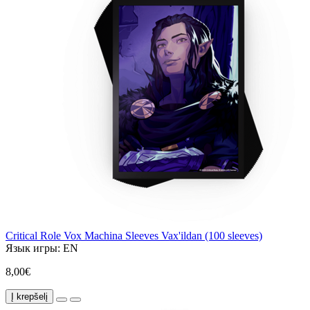
Critical Role Vox Machina Sleeves Vax'ildan (100 sleeves)
Язык игры:
EN
8,00€
Į krepšelį