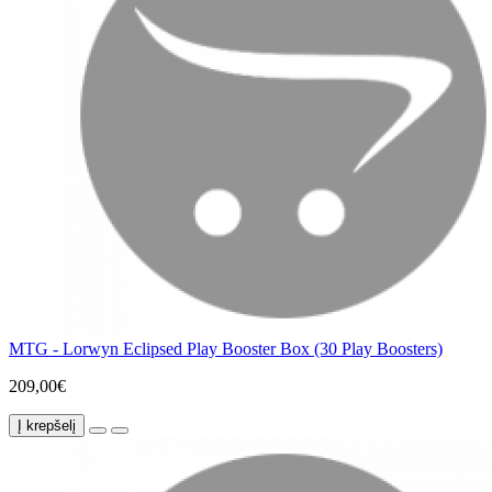
MTG - Lorwyn Eclipsed Play Booster Box (30 Play Boosters)
209,00€
Į krepšelį