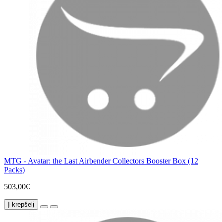
MTG - Avatar: the Last Airbender Collectors Booster Box (12
Packs)
503,00€
Į krepšelį