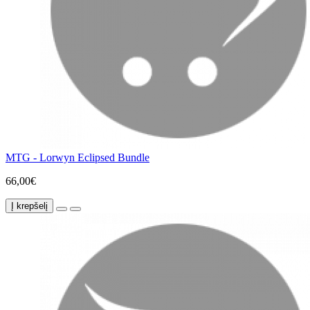
MTG - Lorwyn Eclipsed Bundle
66,00€
Į krepšelį