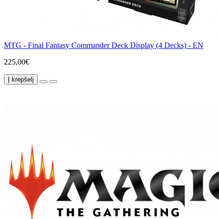
MTG - Final Fantasy Commander Deck Display (4 Decks) - EN
225,00€
Į krepšelį