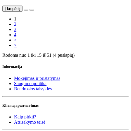
Į krepšelį
1
2
3
4
>
>|
Rodoma nuo 1 iki 15 iš 51 (4 puslapių)
Informacija
Mokėjimas ir pristatymas
Saugumo politika
Bendrosios taisyklės
Klientų aptarnavimas
Kaip pirkti?
Atsisakymo teisė