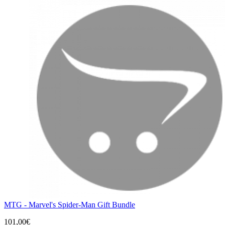
MTG - Marvel's Spider-Man Gift Bundle
101,00€