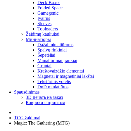
Deck Boxes
Folded Space
Gamegenic
Įvairūs
Sleeves
Toploaders
Žaidimų kauliukai
Миниатюры
Dažai miniatiūroms
Spalvų rinkiniai
Šepetėliai
Miniatiūriniai įrankiai
Gruntai
Kraštovaizdžio elementai
Magnetai ir magnetiniai lakštai
Tekstūrinis volelis
DnD miniatiūros
Spausdinimas
3D печать на заказ
Коврики с принтом
TCG žaidimai
Magic: The Gathering (MTG)