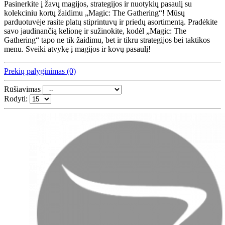
Pasinerkite į žavų magijos, strategijos ir nuotykių pasaulį su
kolekciniu kortų žaidimu „Magic: The Gathering“! Mūsų
parduotuvėje rasite platų stiprintuvų ir priedų asortimentą. Pradėkite
savo jaudinančią kelionę ir sužinokite, kodėl „Magic: The
Gathering“ tapo ne tik žaidimu, bet ir tikru strategijos bei taktikos
menu. Sveiki atvykę į magijos ir kovų pasaulį!
Prekių palyginimas (0)
Rūšiavimas
Rodyti: