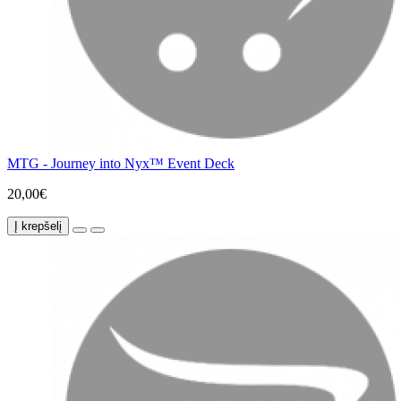
MTG - Journey into Nyx™ Event Deck
20,00€
Į krepšelį