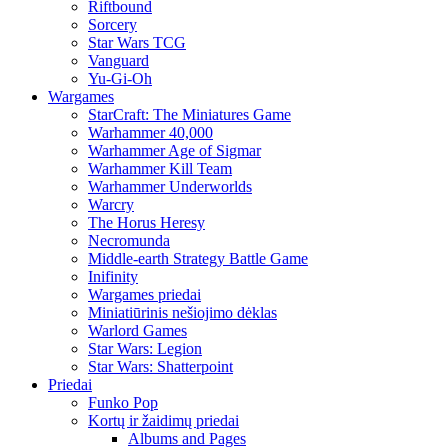
Riftbound
Sorcery
Star Wars TCG
Vanguard
Yu-Gi-Oh
Wargames
StarCraft: The Miniatures Game
Warhammer 40,000
Warhammer Age of Sigmar
Warhammer Kill Team
Warhammer Underworlds
Warcry
The Horus Heresy
Necromunda
Middle-earth Strategy Battle Game
Inifinity
Wargames priedai
Miniatiūrinis nešiojimo dėklas
Warlord Games
Star Wars: Legion
Star Wars: Shatterpoint
Priedai
Funko Pop
Kortų ir žaidimų priedai
Albums and Pages