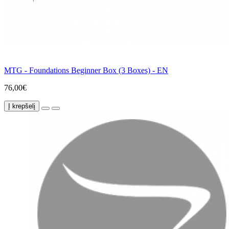
MTG - Foundations Beginner Box (3 Boxes) - EN
76,00€
Į krepšelį