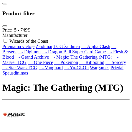
Product filter
Price
5
-
749
€
Manufacturer
Wizards of the Coast
Prieinama vietoje
Žaidimai
TCG žaidimai
- Alpha Clash
-
Berserk
- Digimon
- Dragon Ball Super Card Game
- Flesh &
Blood
- Grand Archive
- Magic: The Gathering (MTG)
-
Marvel TCG
- One Piece
- Pokemon
- Riftbound
- Sorcery
- Star Wars TCG
- Vanguard
- Yu-Gi-Oh
Wargames
Priedai
Spausdinimas
Magic: The Gathering (MTG)