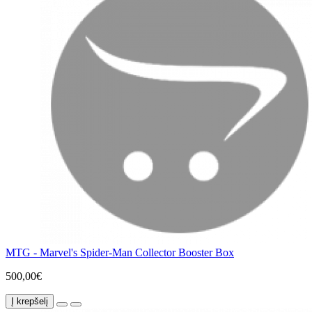
MTG - Marvel's Spider-Man Collector Booster Box
500,00€
Į krepšelį