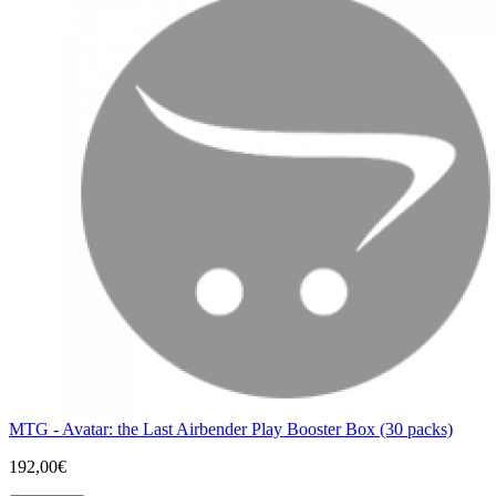
MTG - Avatar: the Last Airbender Play Booster Box (30 packs)
192,00€