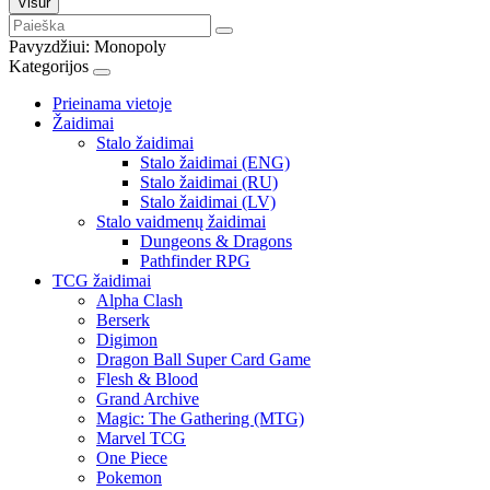
Visur
Pavyzdžiui:
Monopoly
Kategorijos
Prieinama vietoje
Žaidimai
Stalo žaidimai
Stalo žaidimai (ENG)
Stalo žaidimai (RU)
Stalo žaidimai (LV)
Stalo vaidmenų žaidimai
Dungeons & Dragons
Pathfinder RPG
TCG žaidimai
Alpha Clash
Berserk
Digimon
Dragon Ball Super Card Game
Flesh & Blood
Grand Archive
Magic: The Gathering (MTG)
Marvel TCG
One Piece
Pokemon