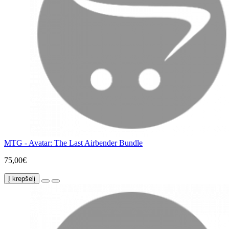
MTG - Avatar: The Last Airbender Bundle
75,00€
Į krepšelį