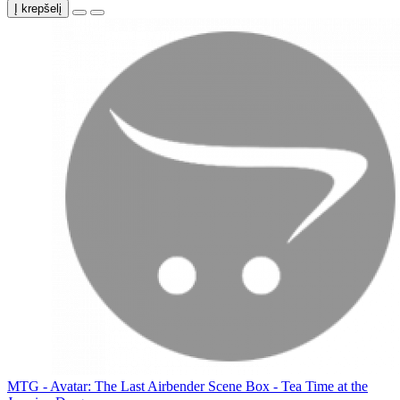
Į krepšelį
MTG - Avatar: The Last Airbender Scene Box - Tea Time at the