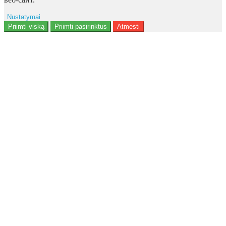
Nustatymai
Reklama
Priimti viską
Priimti pasirinktus
Atmesti
Naudotojo duomenys
Reklamos personalizavimas
Analitika
Funkcionalumas
Personalizavimas
<b>Notice</b>: Undefined offset: 9 in
<b>/data/site/http/admin/view/template/extension/module/google_con
on line <b>136</b>
Saugumas