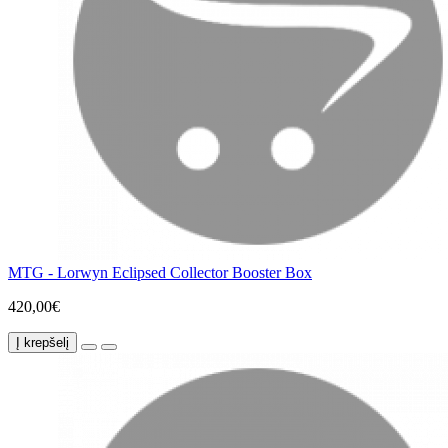
MTG - Lorwyn Eclipsed Collector Booster Box
420,00€
Į krepšelį