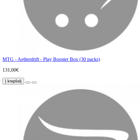
MTG - Aetherdrift - Play Booster Box (30 packs)
131,00€
Į krepšelį