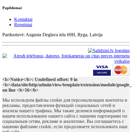
Papildomai
Kontaktai
Renginiai
Parduotuvė: Augusta Deglava iela 69H, Ryga, Latvija
<b>Notice</b>: Undefined offset: 9 in
<b>/data/site/http/admin/view/template/extension/module/google
on line <b>56</b>
Мы используем файлы cookie для персонализации контента и
рекламы, предоставления функций социальных сетей и
анализа нашего трафика. Мы также делимся информацией о
вашем использовании нашего сайта с нашими партнерами по
социальным сетям, рекламе и аналитике. Вы соглашаетесь с
нашими файлами cookie, если продолжаете использовать наш
веб-сайт.