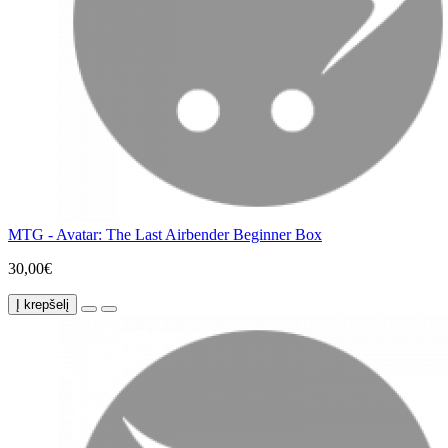
MTG - Avatar: The Last Airbender Beginner Box
30,00€
Į krepšelį