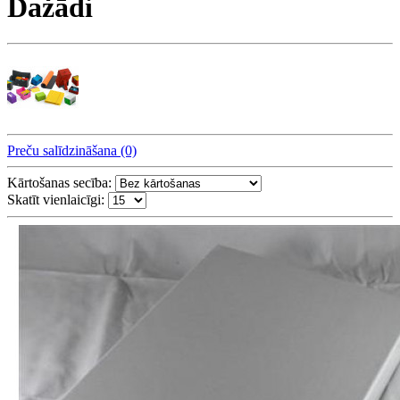
Dažādi
Preču salīdzināšana (0)
Kārtošanas secība:
Skatīt vienlaicīgi: