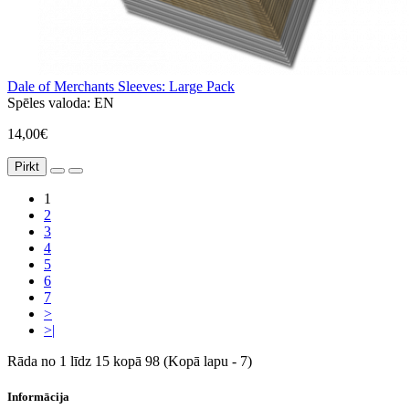
Dale of Merchants Sleeves: Large Pack
Spēles valoda:
EN
14,00€
Pirkt
1
2
3
4
5
6
7
>
>|
Rāda no 1 līdz 15 kopā 98 (Kopā lapu - 7)
Informācija