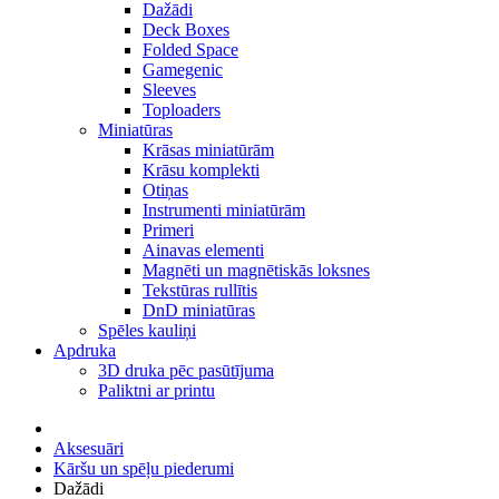
Dažādi
Deck Boxes
Folded Space
Gamegenic
Sleeves
Toploaders
Miniatūras
Krāsas miniatūrām
Krāsu komplekti
Otiņas
Instrumenti miniatūrām
Primeri
Ainavas elementi
Magnēti un magnētiskās loksnes
Tekstūras rullītis
DnD miniatūras
Spēles kauliņi
Apdruka
3D druka pēc pasūtījuma
Paliktni ar printu
Aksesuāri
Kāršu un spēļu piederumi
Dažādi