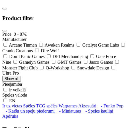
Product filter
Price
0
-
87
€
Manufacturer
Arcane Tinmen
Awaken Realms
Catalyst Game Labs
Cranio Creations
Dire Wolf
Don’t Panic Games
DPI Merchandising
Gale Force
Nine
Gamelyn Games
GMT Games
Jasco Games
Monster Fight Club
Q-Workshop
Snowdale Design
Ultra Pro
Show all
Pieejamība
ir veikalā
Spēles valoda
EN
Ir uz vietas
Spēles
TCG spēles
Wargames
Aksesuāri
- Funko Pop
- Kāršu un spēļu piederumi
- Miniatūras
- Spēles kauliņi
Apdruka