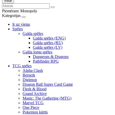
Visur
Piemēram:
Monopoly
Kategorijas
Ir uz vietas
Spēles
Galda spēles
Galda spēles (ENG)
Galda spēles (RU)
Galda spēles (LV)
Galda lomu spēles
Dungeons & Dragons
Pathfinder RPG
TCG spēles
Alpha Clash
Berserk
Digimon
Dragon Ball Super Card Game
Flesh & Blood
Grand Archive
Magic: The Gathering (MTG)
Marvel TCG
One Piece
Pokemon kārtis