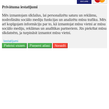
Privātuma iestatījumi
Mēs izmantojam sīkfailus, lai personalizētu saturu un reklāmu,
nodrošinātu sociālo mediju funkcijas un analizētu mūsu trafiku. Mēs
arī kopīgojam informāciju par to, kā izmantojat mūsu vietni ar mūsu
sociālo mediju, reklāmas un analītikas partneriem. Jūs piekrītat mūsu
sīkdatnēm, ja turpināsit izmantot mūsu vietni.
Iestatījumi
Ad storage
Piekrist visiem
Pieņemt atlasi
Noraidīt
Lietotāja dati
Reklāmas personalizēšana
Analītika
Funkcionalitāte
Personalizēšana
Drošība
Privacy Policy