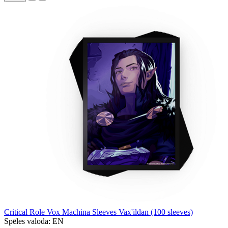
Critical Role Vox Machina Sleeves Vax'ildan (100 sleeves)
Spēles valoda:
EN