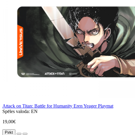
Attack on Titan: Battle for Humanity Eren Yeager Playmat
Spēles valoda:
EN
19,00€
Pirkt