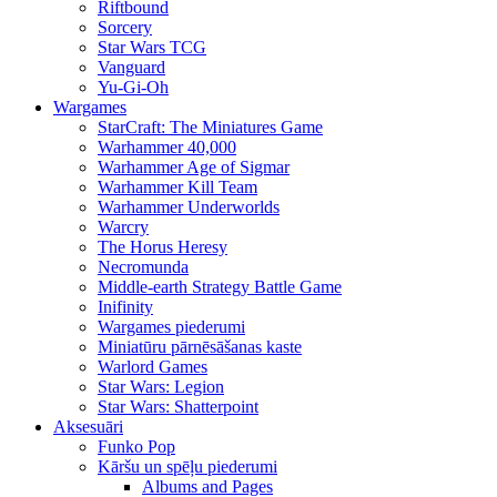
Riftbound
Sorcery
Star Wars TCG
Vanguard
Yu-Gi-Oh
Wargames
StarCraft: The Miniatures Game
Warhammer 40,000
Warhammer Age of Sigmar
Warhammer Kill Team
Warhammer Underworlds
Warcry
The Horus Heresy
Necromunda
Middle-earth Strategy Battle Game
Inifinity
Wargames piederumi
Miniatūru pārnēsāšanas kaste
Warlord Games
Star Wars: Legion
Star Wars: Shatterpoint
Aksesuāri
Funko Pop
Kāršu un spēļu piederumi
Albums and Pages