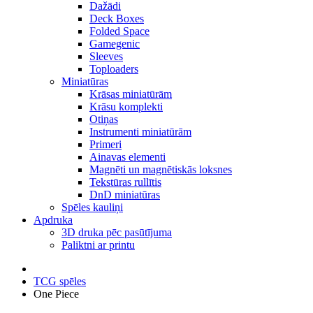
Dažādi
Deck Boxes
Folded Space
Gamegenic
Sleeves
Toploaders
Miniatūras
Krāsas miniatūrām
Krāsu komplekti
Otiņas
Instrumenti miniatūrām
Primeri
Ainavas elementi
Magnēti un magnētiskās loksnes
Tekstūras rullītis
DnD miniatūras
Spēles kauliņi
Apdruka
3D druka pēc pasūtījuma
Paliktni ar printu
TCG spēles
One Piece