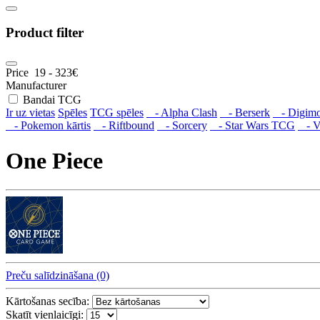
Product filter
Price
19
-
323
€
Manufacturer
Bandai TCG
Ir uz vietas
Spēles
TCG spēles
- Alpha Clash
- Berserk
- Digim
- Pokemon kārtis
- Riftbound
- Sorcery
- Star Wars TCG
- V
One Piece
Preču salīdzināšana (0)
Kārtošanas secība:
Skatīt vienlaicīgi: