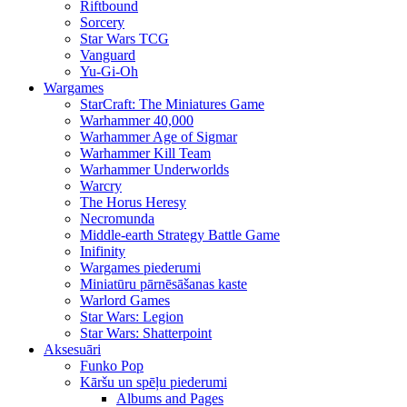
Riftbound
Sorcery
Star Wars TCG
Vanguard
Yu-Gi-Oh
Wargames
StarCraft: The Miniatures Game
Warhammer 40,000
Warhammer Age of Sigmar
Warhammer Kill Team
Warhammer Underworlds
Warcry
The Horus Heresy
Necromunda
Middle-earth Strategy Battle Game
Inifinity
Wargames piederumi
Miniatūru pārnēsāšanas kaste
Warlord Games
Star Wars: Legion
Star Wars: Shatterpoint
Aksesuāri
Funko Pop
Kāršu un spēļu piederumi
Albums and Pages