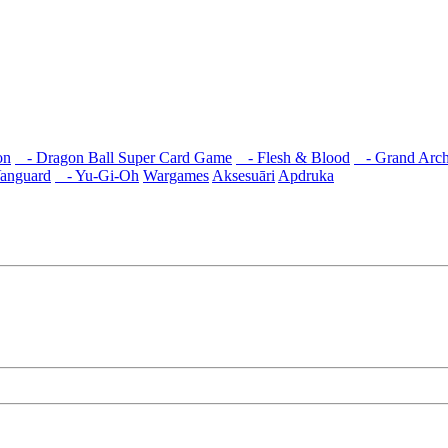
on
- Dragon Ball Super Card Game
- Flesh & Blood
- Grand Arch
anguard
- Yu-Gi-Oh
Wargames
Aksesuāri
Apdruka