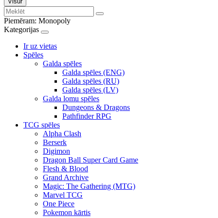
Visur
Piemēram:
Monopoly
Kategorijas
Ir uz vietas
Spēles
Galda spēles
Galda spēles (ENG)
Galda spēles (RU)
Galda spēles (LV)
Galda lomu spēles
Dungeons & Dragons
Pathfinder RPG
TCG spēles
Alpha Clash
Berserk
Digimon
Dragon Ball Super Card Game
Flesh & Blood
Grand Archive
Magic: The Gathering (MTG)
Marvel TCG
One Piece
Pokemon kārtis