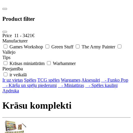
Product filter
Price
11
-
3421
€
Manufacturer
Games Workshop
Green Stuff
The Army Painter
Vallejo
Tips
Krāsas miniatūrām
Warhammer
Pieejamība
ir veikalā
Ir uz vietas
Spēles
TCG spēles
Wargames
Aksesuāri
- Funko Pop
- Kāršu un spēļu piederumi
- Miniatūras
- Spēles kauliņi
Apdruka
Krāsu komplekti