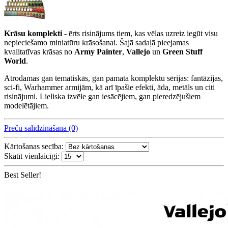
Krāsu komplekti
- ērts risinājums tiem, kas vēlas uzreiz iegūt visu
nepieciešamo miniatūru krāsošanai. Šajā sadaļā pieejamas
kvalitatīvas krāsas no
Army Painter
,
Vallejo
un
Green Stuff
World
.
Atrodamas gan tematiskās, gan pamata komplektu sērijas: fantāzijas,
sci-fi, Warhammer armijām, kā arī īpašie efekti, āda, metāls un citi
risinājumi. Lieliska izvēle gan iesācējiem, gan pieredzējušiem
modelētājiem.
Preču salīdzināšana (0)
Kārtošanas secība:
Skatīt vienlaicīgi:
Best Seller!