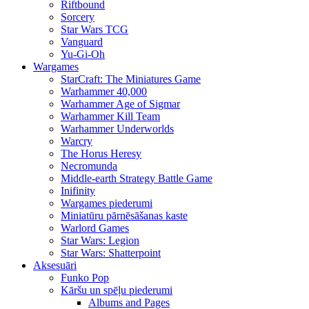
Riftbound
Sorcery
Star Wars TCG
Vanguard
Yu-Gi-Oh
Wargames
StarCraft: The Miniatures Game
Warhammer 40,000
Warhammer Age of Sigmar
Warhammer Kill Team
Warhammer Underworlds
Warcry
The Horus Heresy
Necromunda
Middle-earth Strategy Battle Game
Inifinity
Wargames piederumi
Miniatūru pārnēsāšanas kaste
Warlord Games
Star Wars: Legion
Star Wars: Shatterpoint
Aksesuāri
Funko Pop
Kāršu un spēļu piederumi
Albums and Pages