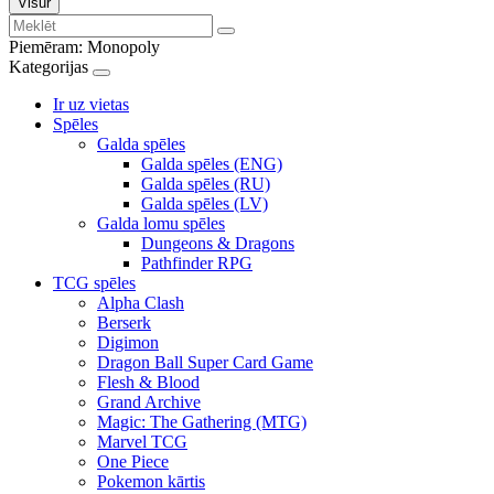
Visur
Piemēram:
Monopoly
Kategorijas
Ir uz vietas
Spēles
Galda spēles
Galda spēles (ENG)
Galda spēles (RU)
Galda spēles (LV)
Galda lomu spēles
Dungeons & Dragons
Pathfinder RPG
TCG spēles
Alpha Clash
Berserk
Digimon
Dragon Ball Super Card Game
Flesh & Blood
Grand Archive
Magic: The Gathering (MTG)
Marvel TCG
One Piece
Pokemon kārtis