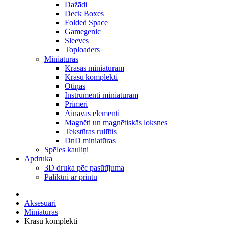
Dažādi
Deck Boxes
Folded Space
Gamegenic
Sleeves
Toploaders
Miniatūras
Krāsas miniatūrām
Krāsu komplekti
Otiņas
Instrumenti miniatūrām
Primeri
Ainavas elementi
Magnēti un magnētiskās loksnes
Tekstūras rullītis
DnD miniatūras
Spēles kauliņi
Apdruka
3D druka pēc pasūtījuma
Paliktni ar printu
Aksesuāri
Miniatūras
Krāsu komplekti