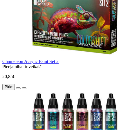
Chameleon Acrylic Paint Set 2
Pieejamība:
ir veikalā
20,85€
Pirkt