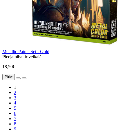
Metallic Paints Set - Gold
Pieejamība:
ir veikalā
18,50€
Pirkt
1
2
3
4
5
6
7
8
9