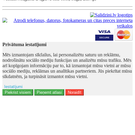
Privātuma iestatījumi
Mēs izmantojam sīkfailus, lai personalizētu saturu un reklāmu,
nodrošinātu sociālo mediju funkcijas un analizētu mūsu trafiku. Mēs
arī kopīgojam informāciju par to, kā izmantojat mūsu vietni ar mūsu
sociālo mediju, reklāmas un analītikas partneriem. Jūs piekrītat mūsu
sīkdatnēm, ja turpināsit izmantot mūsu vietni.
Iestatījumi
Ad storage
Piekrist visiem
Pieņemt atlasi
Noraidīt
Lietotāja dati
Reklāmas personalizēšana
Analītika
Funkcionalitāte
Personalizēšana
Drošība
Privacy Policy