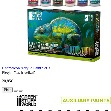
Chameleon Acrylic Paint Set 3
Pieejamība:
ir veikalā
20,85€
Pirkt