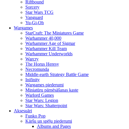
Riftbound
Sorcery
Star Wars TCG
Vanguard
Yu-Gi-Oh
Wargames
StarCraft: The Miniatures Game
Warhammer 40,000
Warhammer Age of Sigmar
Warhammer Kill Team
Warhammer Underworlds
Warcry
The Horus Heresy
Necromunda
Middle-earth Strategy Battle Game
Inifinity
Wargames piederumi
Miniatūru pārnēsāšanas kaste
Warlord Games
Star Wars: Legion
Star Wars: Shatterpoint
Aksesuāri
Funko Pop
Kāršu un spēļu piederumi
Albums and Pages