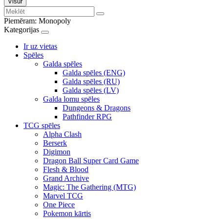
Visur
Piemēram:
Monopoly
Kategorijas
Ir uz vietas
Spēles
Galda spēles
Galda spēles (ENG)
Galda spēles (RU)
Galda spēles (LV)
Galda lomu spēles
Dungeons & Dragons
Pathfinder RPG
TCG spēles
Alpha Clash
Berserk
Digimon
Dragon Ball Super Card Game
Flesh & Blood
Grand Archive
Magic: The Gathering (MTG)
Marvel TCG
One Piece
Pokemon kārtis