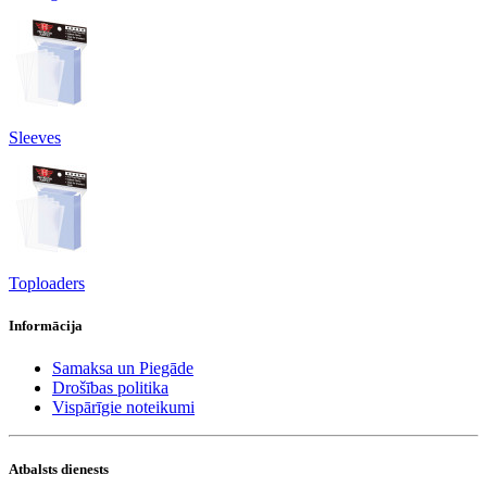
Sleeves
Toploaders
Informācija
Samaksa un Piegāde
Drošības politika
Vispārīgie noteikumi
Atbalsts dienests