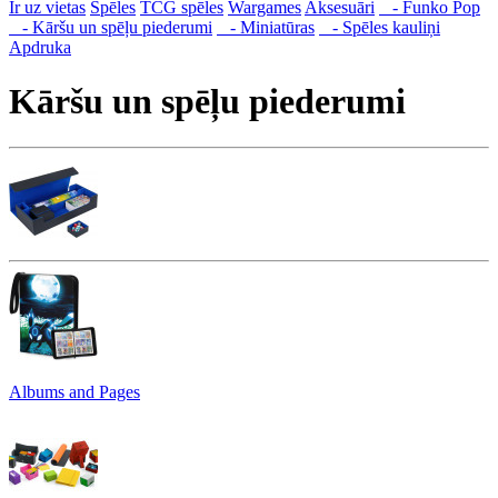
Ir uz vietas
Spēles
TCG spēles
Wargames
Aksesuāri
- Funko Pop
- Kāršu un spēļu piederumi
- Miniatūras
- Spēles kauliņi
Apdruka
Kāršu un spēļu piederumi
Albums and Pages