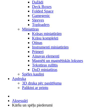
Dažādi
Deck Boxes
Folded Space
Gamegenic
Sleeves
Toploaders
Miniatūras
Krāsas miniatūrām
Krāsu komplekti
Otiņas
Instrumenti miniatūrām
Primeri
Ainavas elementi
Magnēti un magnētiskās loksnes
Tekstūras rullītis
DnD miniatūras
Spēles kauliņi
Apdruka
3D druka pēc pasūtījuma
Paliktni ar printu
Aksesuāri
Kāršu un spēļu piederumi