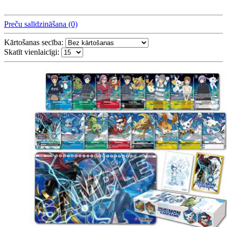
Preču salīdzināšana (0)
Kārtošanas secība:
Skatīt vienlaicīgi: