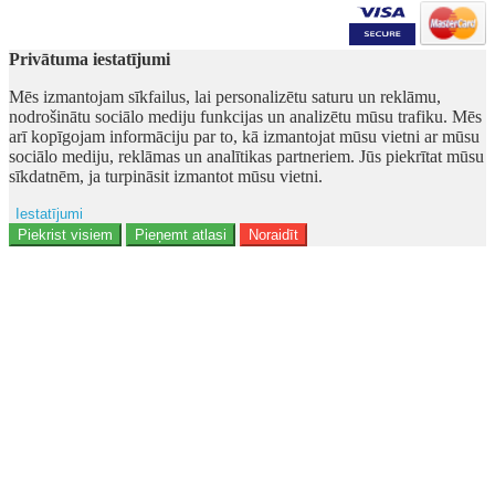
Privātuma iestatījumi
Mēs izmantojam sīkfailus, lai personalizētu saturu un reklāmu,
nodrošinātu sociālo mediju funkcijas un analizētu mūsu trafiku. Mēs
arī kopīgojam informāciju par to, kā izmantojat mūsu vietni ar mūsu
sociālo mediju, reklāmas un analītikas partneriem. Jūs piekrītat mūsu
sīkdatnēm, ja turpināsit izmantot mūsu vietni.
Iestatījumi
Ad storage
Piekrist visiem
Pieņemt atlasi
Noraidīt
Lietotāja dati
Reklāmas personalizēšana
Analītika
Funkcionalitāte
Personalizēšana
Drošība
Privacy Policy