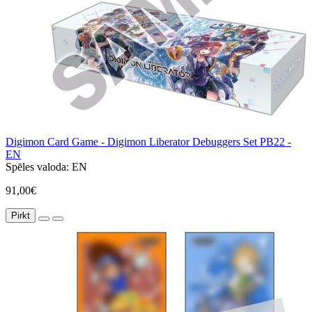
Digimon Card Game - Digimon Liberator Debuggers Set PB22 -
EN
Spēles valoda:
EN
91,00€
Pirkt