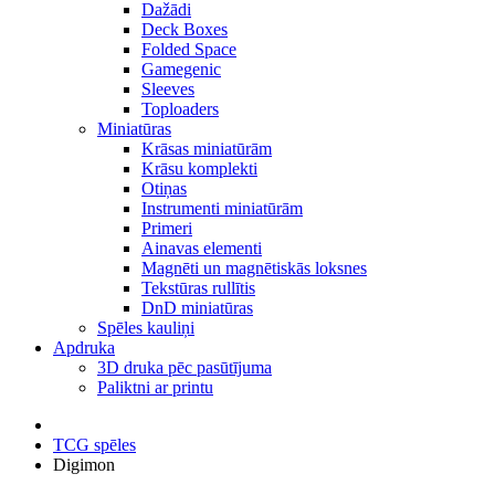
Dažādi
Deck Boxes
Folded Space
Gamegenic
Sleeves
Toploaders
Miniatūras
Krāsas miniatūrām
Krāsu komplekti
Otiņas
Instrumenti miniatūrām
Primeri
Ainavas elementi
Magnēti un magnētiskās loksnes
Tekstūras rullītis
DnD miniatūras
Spēles kauliņi
Apdruka
3D druka pēc pasūtījuma
Paliktni ar printu
TCG spēles
Digimon