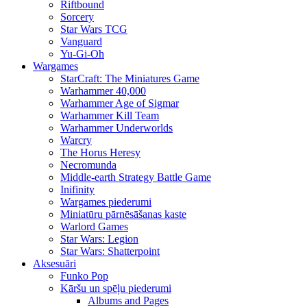
Riftbound
Sorcery
Star Wars TCG
Vanguard
Yu-Gi-Oh
Wargames
StarCraft: The Miniatures Game
Warhammer 40,000
Warhammer Age of Sigmar
Warhammer Kill Team
Warhammer Underworlds
Warcry
The Horus Heresy
Necromunda
Middle-earth Strategy Battle Game
Inifinity
Wargames piederumi
Miniatūru pārnēsāšanas kaste
Warlord Games
Star Wars: Legion
Star Wars: Shatterpoint
Aksesuāri
Funko Pop
Kāršu un spēļu piederumi
Albums and Pages