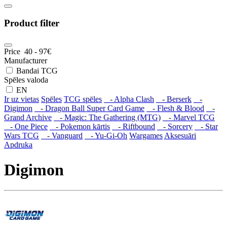
Product filter
Price
40
-
97
€
Manufacturer
Bandai TCG
Spēles valoda
EN
Ir uz vietas
Spēles
TCG spēles
- Alpha Clash
- Berserk
-
Digimon
- Dragon Ball Super Card Game
- Flesh & Blood
-
Grand Archive
- Magic: The Gathering (MTG)
- Marvel TCG
- One Piece
- Pokemon kārtis
- Riftbound
- Sorcery
- Star
Wars TCG
- Vanguard
- Yu-Gi-Oh
Wargames
Aksesuāri
Apdruka
Digimon