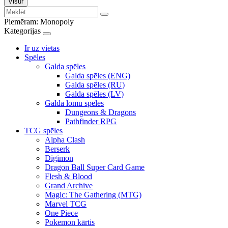
Visur
Piemēram:
Monopoly
Kategorijas
Ir uz vietas
Spēles
Galda spēles
Galda spēles (ENG)
Galda spēles (RU)
Galda spēles (LV)
Galda lomu spēles
Dungeons & Dragons
Pathfinder RPG
TCG spēles
Alpha Clash
Berserk
Digimon
Dragon Ball Super Card Game
Flesh & Blood
Grand Archive
Magic: The Gathering (MTG)
Marvel TCG
One Piece
Pokemon kārtis