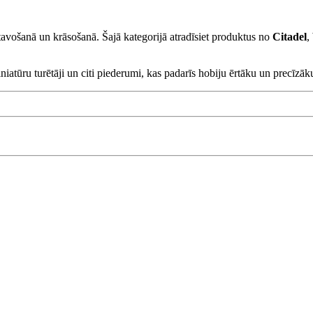
avošanā un krāsošanā. Šajā kategorijā atradīsiet produktus no
Citadel
,
iniatūru turētāji un citi piederumi, kas padarīs hobiju ērtāku un precīzāk