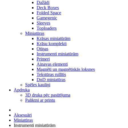
Dažādi
Deck Boxes
Folded Space
Gamegenic
Sleeves
Toploaders
Miniatūras
Krāsas miniatūrām
Krāsu komplekti
Otiņas
Instrumenti miniatūrām
Primeri
Ainavas elementi
Magnēti un magnētiskās loksnes
Tekstūras rullītis
DnD miniatūras
Spēles kauliņi
Apdruka
3D druka pēc pasūtījuma
Paliktni ar printu
Aksesuāri
Miniatūras
Instrumenti miniatūrām