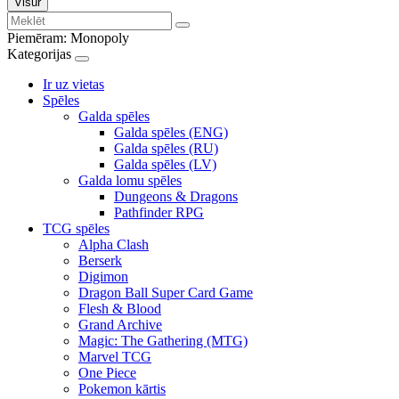
Visur
Piemēram:
Monopoly
Kategorijas
Ir uz vietas
Spēles
Galda spēles
Galda spēles (ENG)
Galda spēles (RU)
Galda spēles (LV)
Galda lomu spēles
Dungeons & Dragons
Pathfinder RPG
TCG spēles
Alpha Clash
Berserk
Digimon
Dragon Ball Super Card Game
Flesh & Blood
Grand Archive
Magic: The Gathering (MTG)
Marvel TCG
One Piece
Pokemon kārtis