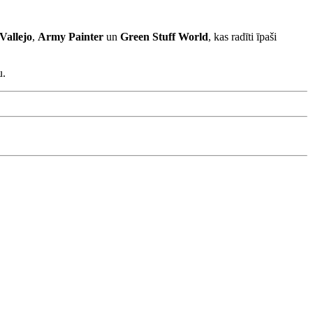
Vallejo
,
Army Painter
un
Green Stuff World
, kas radīti īpaši
u.