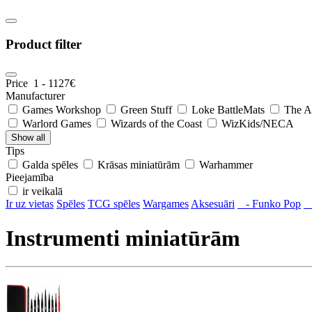
Product filter
Price
1
-
1127
€
Manufacturer
Games Workshop
Green Stuff
Loke BattleMats
The A
Warlord Games
Wizards of the Coast
WizKids/NECA
Show all
Tips
Galda spēles
Krāsas miniatūrām
Warhammer
Pieejamība
ir veikalā
Ir uz vietas
Spēles
TCG spēles
Wargames
Aksesuāri
- Funko Pop
-
Instrumenti miniatūrām