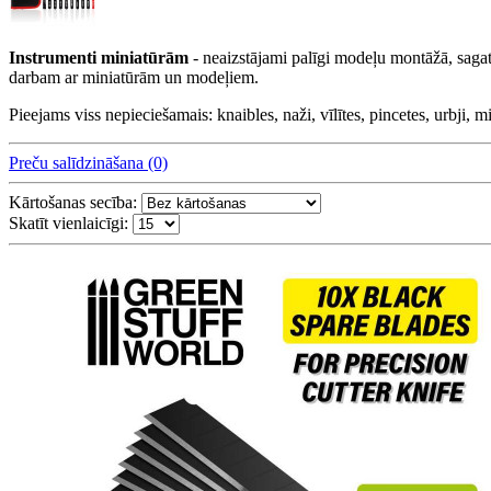
Instrumenti miniatūrām
- neaizstājami palīgi modeļu montāžā, sagat
darbam ar miniatūrām un modeļiem.
Pieejams viss nepieciešamais: knaibles, naži, vīlītes, pincetes, urbji, m
Preču salīdzināšana (0)
Kārtošanas secība:
Skatīt vienlaicīgi: