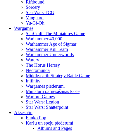
Riftbound
Sorcery
Star Wars TCG
Vanguard
Yu-Gi-Oh
Wargames
StarCraft: The Miniatures Game
Warhammer 40,000
Warhammer Age of Sigmar
Warhammer Kill Team
Warhammer Underworlds
Warcry
The Horus Heresy
Necromunda
Middle-earth Strategy Battle Game
Inifinity
Wargames piederumi
Miniatūru pārnēsāšanas kaste
Warlord Games
Star Wars: Legion
Star Wars: Shatterpoint
Aksesuāri
Funko Pop
Kāršu un spēļu piederumi
Albums and Pages