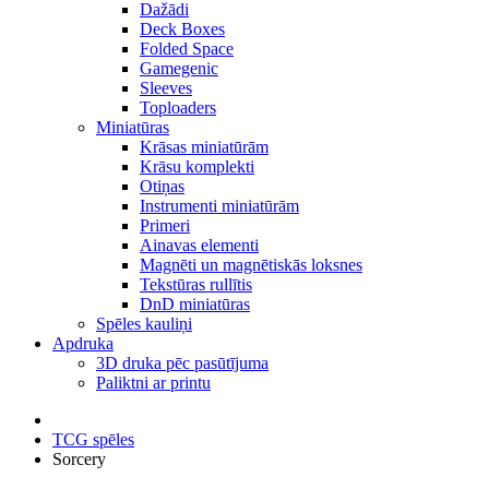
Dažādi
Deck Boxes
Folded Space
Gamegenic
Sleeves
Toploaders
Miniatūras
Krāsas miniatūrām
Krāsu komplekti
Otiņas
Instrumenti miniatūrām
Primeri
Ainavas elementi
Magnēti un magnētiskās loksnes
Tekstūras rullītis
DnD miniatūras
Spēles kauliņi
Apdruka
3D druka pēc pasūtījuma
Paliktni ar printu
TCG spēles
Sorcery