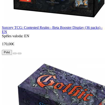
Sorcery TCG: Contested Realm - Beta Booster Display (36 packs) -
EN
Spēles valoda:
EN
170,00€
Pirkt