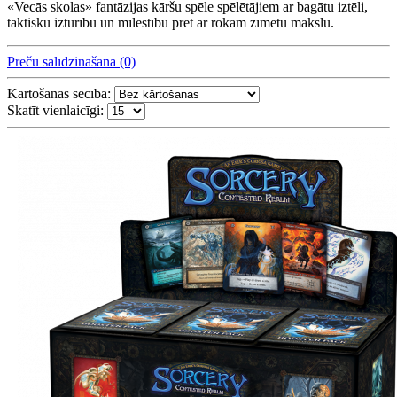
«Vecās skolas» fantāzijas kāršu spēle spēlētājiem ar bagātu iztēli,
taktisku izturību un mīlestību pret ar rokām zīmētu mākslu.
Preču salīdzināšana (0)
Kārtošanas secība:
Skatīt vienlaicīgi: