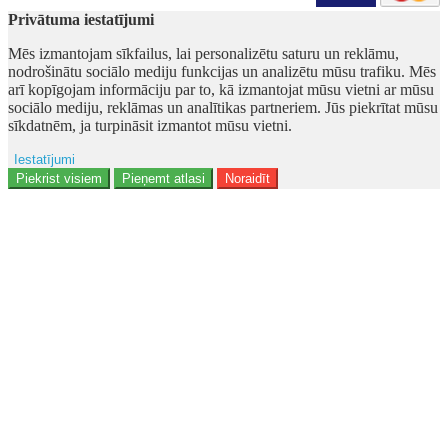
Privātuma iestatījumi
Mēs izmantojam sīkfailus, lai personalizētu saturu un reklāmu,
nodrošinātu sociālo mediju funkcijas un analizētu mūsu trafiku. Mēs
arī kopīgojam informāciju par to, kā izmantojat mūsu vietni ar mūsu
sociālo mediju, reklāmas un analītikas partneriem. Jūs piekrītat mūsu
sīkdatnēm, ja turpināsit izmantot mūsu vietni.
Iestatījumi
Ad storage
Piekrist visiem
Pieņemt atlasi
Noraidīt
Lietotāja dati
Reklāmas personalizēšana
Analītika
Funkcionalitāte
Personalizēšana
Drošība
Privacy Policy