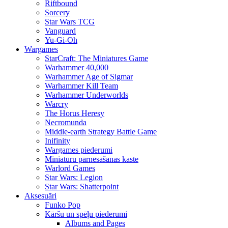
Riftbound
Sorcery
Star Wars TCG
Vanguard
Yu-Gi-Oh
Wargames
StarCraft: The Miniatures Game
Warhammer 40,000
Warhammer Age of Sigmar
Warhammer Kill Team
Warhammer Underworlds
Warcry
The Horus Heresy
Necromunda
Middle-earth Strategy Battle Game
Inifinity
Wargames piederumi
Miniatūru pārnēsāšanas kaste
Warlord Games
Star Wars: Legion
Star Wars: Shatterpoint
Aksesuāri
Funko Pop
Kāršu un spēļu piederumi
Albums and Pages