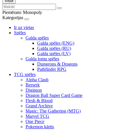
Visur
Piemēram:
Monopoly
Kategorijas
Ir uz vietas
Spēles
Galda spēles
Galda spēles (ENG)
Galda spēles (RU)
Galda spēles (LV)
Galda lomu spēles
Dungeons & Dragons
Pathfinder RPG
TCG spēles
Alpha Clash
Berserk
Digimon
Dragon Ball Super Card Game
Flesh & Blood
Grand Archive
Magic: The Gathering (MTG)
Marvel TCG
One Piece
Pokemon kārtis