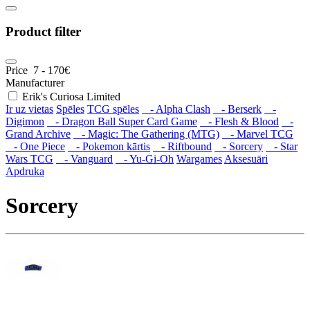
Product filter
Price
7
-
170
€
Manufacturer
Erik's Curiosa Limited
Ir uz vietas
Spēles
TCG spēles
- Alpha Clash
- Berserk
-
Digimon
- Dragon Ball Super Card Game
- Flesh & Blood
-
Grand Archive
- Magic: The Gathering (MTG)
- Marvel TCG
- One Piece
- Pokemon kārtis
- Riftbound
- Sorcery
- Star
Wars TCG
- Vanguard
- Yu-Gi-Oh
Wargames
Aksesuāri
Apdruka
Sorcery