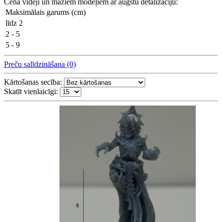
Cena vidēji un maziem modeļiem ar augstu detalizāciju:
Maksimālais garums (cm)
līdz 2
2 - 5
5 - 9
Preču salīdzināšana (0)
Kārtošanas secība:
Skatīt vienlaicīgi: