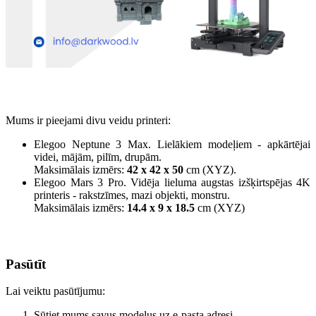
Mums ir pieejami divu veidu printeri:
Elegoo Neptune 3 Max. Lielākiem modeļiem - apkārtējai
videi, mājām, pilīm, drupām.
Maksimālais izmērs:
42 x 42 x 50
cm (XYZ).
Elegoo Mars 3 Pro. Vidēja lieluma augstas izšķirtspējas 4K
printeris - rakstzīmes, mazi objekti, monstru.
Maksimālais izmērs:
14.4 x 9 x 18.5
cm (XYZ)
Pasūtīt
Lai veiktu pasūtījumu:
Sūtiet mums savus modeļus uz e-pasta adresi