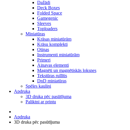
Dažādi
Deck Boxes
Folded Space
Gamegenic
Sleeves
Toploaders
Miniatūras
Krāsas miniatūrām
Krāsu komplekti
Otiņas
Instrumenti miniatūrām
Primeri
Ainavas elementi
Magnēti un magnētiskās loksnes
Tekstūras rullītis
DnD miniatūras
Spēles kauliņi
Apdruka
3D druka pēc pasūtījuma
Paliktni ar printu
Apdruka
3D druka pēc pasūtījuma