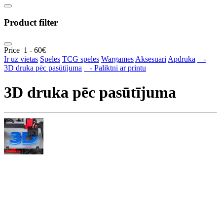
Product filter
Price
1
-
60
€
Ir uz vietas
Spēles
TCG spēles
Wargames
Aksesuāri
Apdruka
-
3D druka pēc pasūtījuma
- Paliktni ar printu
3D druka pēc pasūtījuma