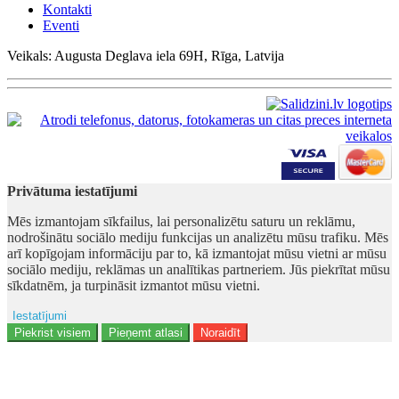
Kontakti
Eventi
Veikals: Augusta Deglava iela 69H, Rīga, Latvija
Privātuma iestatījumi
Mēs izmantojam sīkfailus, lai personalizētu saturu un reklāmu,
nodrošinātu sociālo mediju funkcijas un analizētu mūsu trafiku. Mēs
arī kopīgojam informāciju par to, kā izmantojat mūsu vietni ar mūsu
sociālo mediju, reklāmas un analītikas partneriem. Jūs piekrītat mūsu
sīkdatnēm, ja turpināsit izmantot mūsu vietni.
Iestatījumi
Ad storage
Piekrist visiem
Pieņemt atlasi
Noraidīt
Lietotāja dati
Reklāmas personalizēšana
Analītika