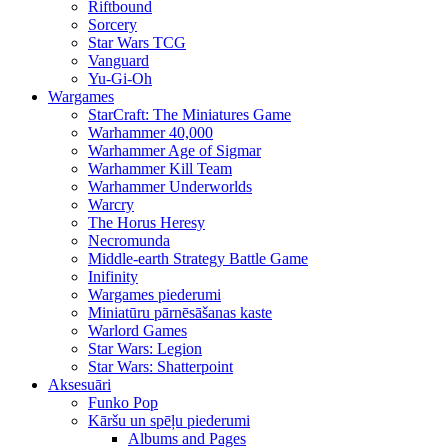
Riftbound
Sorcery
Star Wars TCG
Vanguard
Yu-Gi-Oh
Wargames
StarCraft: The Miniatures Game
Warhammer 40,000
Warhammer Age of Sigmar
Warhammer Kill Team
Warhammer Underworlds
Warcry
The Horus Heresy
Necromunda
Middle-earth Strategy Battle Game
Inifinity
Wargames piederumi
Miniatūru pārnēsāšanas kaste
Warlord Games
Star Wars: Legion
Star Wars: Shatterpoint
Aksesuāri
Funko Pop
Kāršu un spēļu piederumi
Albums and Pages