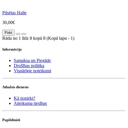
Pilsētas Halle
30,00€
Pirkt
Rāda no 1 līdz 8 kopā 8 (Kopā lapu - 1)
Informācija
Samaksa un Piegāde
Drošības politika
Vispārīgie noteikumi
Atbalsts dienests
Kā nopirkt?
Atteikuma tiesības
Papildināti