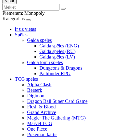
Visur
Piemēram:
Monopoly
Kategorijas
Ir uz vietas
Spēles
Galda spēles
Galda spēles (ENG)
Galda spēles (RU)
Galda spēles (LV)
Galda lomu spēles
Dungeons & Dragons
Pathfinder RPG
TCG spēles
Alpha Clash
Berserk
Digimon
Dragon Ball Super Card Game
Flesh & Blood
Grand Archive
Magic: The Gathering (MTG)
Marvel TCG
One Piece
Pokemon kārtis