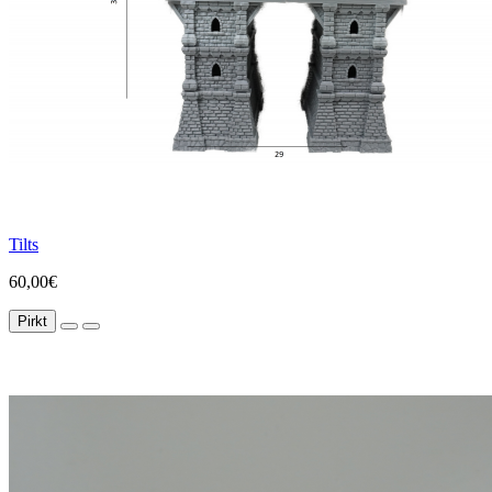
Tilts
60,00€
Pirkt