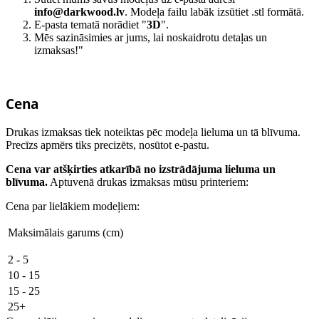
info@darkwood.lv
. Modeļa failu labāk izsūtiet .stl formātā.
E-pasta tematā norādiet "
3D
".
Mēs sazināsimies ar jums, lai noskaidrotu detaļas un
izmaksas!"
Cena
Drukas izmaksas tiek noteiktas pēc modeļa lieluma un tā blīvuma.
Precīzs apmērs tiks precizēts, nosūtot e-pastu.
Cena var atšķirties atkarībā no izstrādājuma lieluma un
blīvuma.
Aptuvenā drukas izmaksas mūsu printeriem:
Cena par lielākiem modeļiem:
Maksimālais garums (cm)
2 - 5
10 - 15
15 - 25
25+