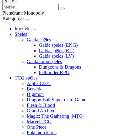
Visur
Piemēram:
Monopoly
Kategorijas
Ir uz vietas
Spēles
Galda spēles
Galda spēles (ENG)
Galda spēles (RU)
Galda spēles (LV)
Galda lomu spēles
Dungeons & Dragons
Pathfinder RPG
TCG spēles
Alpha Clash
Berserk
Digimon
Dragon Ball Super Card Game
Flesh & Blood
Grand Archive
Magic: The Gathering (MTG)
Marvel TCG
One Piece
Pokemon kārtis