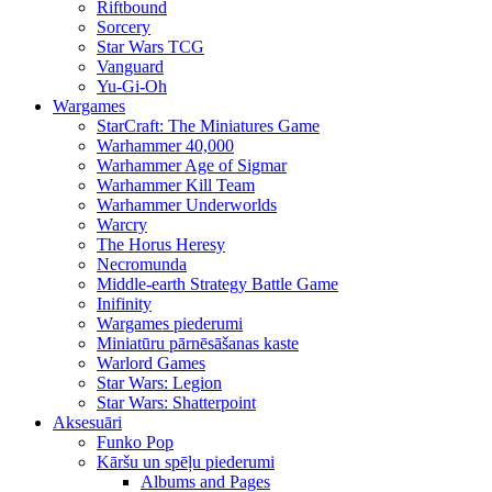
Riftbound
Sorcery
Star Wars TCG
Vanguard
Yu-Gi-Oh
Wargames
StarCraft: The Miniatures Game
Warhammer 40,000
Warhammer Age of Sigmar
Warhammer Kill Team
Warhammer Underworlds
Warcry
The Horus Heresy
Necromunda
Middle-earth Strategy Battle Game
Inifinity
Wargames piederumi
Miniatūru pārnēsāšanas kaste
Warlord Games
Star Wars: Legion
Star Wars: Shatterpoint
Aksesuāri
Funko Pop
Kāršu un spēļu piederumi
Albums and Pages