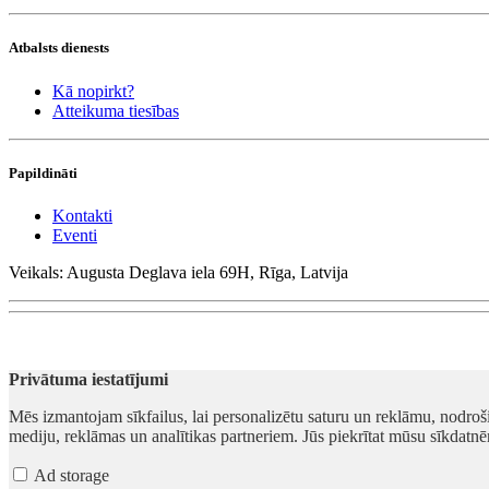
Atbalsts dienests
Kā nopirkt?
Atteikuma tiesības
Papildināti
Kontakti
Eventi
Veikals: Augusta Deglava iela 69H, Rīga, Latvija
Privātuma iestatījumi
Mēs izmantojam sīkfailus, lai personalizētu saturu un reklāmu, nodroš
mediju, reklāmas un analītikas partneriem. Jūs piekrītat mūsu sīkdatnē
Ad storage