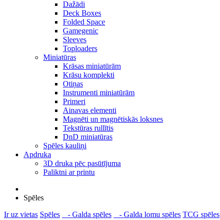
Dažādi
Deck Boxes
Folded Space
Gamegenic
Sleeves
Toploaders
Miniatūras
Krāsas miniatūrām
Krāsu komplekti
Otiņas
Instrumenti miniatūrām
Primeri
Ainavas elementi
Magnēti un magnētiskās loksnes
Tekstūras rullītis
DnD miniatūras
Spēles kauliņi
Apdruka
3D druka pēc pasūtījuma
Paliktni ar printu
Spēles
Ir uz vietas
Spēles
- Galda spēles
- Galda lomu spēles
TCG spēles