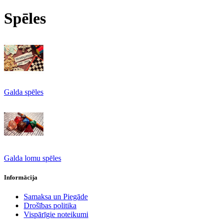
Spēles
Galda spēles
Galda lomu spēles
Informācija
Samaksa un Piegāde
Drošības politika
Vispārīgie noteikumi