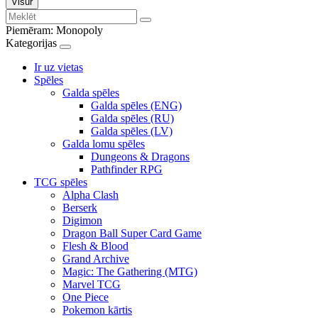
Visur
Piemēram:
Monopoly
Kategorijas
Ir uz vietas
Spēles
Galda spēles
Galda spēles (ENG)
Galda spēles (RU)
Galda spēles (LV)
Galda lomu spēles
Dungeons & Dragons
Pathfinder RPG
TCG spēles
Alpha Clash
Berserk
Digimon
Dragon Ball Super Card Game
Flesh & Blood
Grand Archive
Magic: The Gathering (MTG)
Marvel TCG
One Piece
Pokemon kārtis