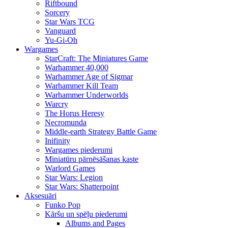
Riftbound
Sorcery
Star Wars TCG
Vanguard
Yu-Gi-Oh
Wargames
StarCraft: The Miniatures Game
Warhammer 40,000
Warhammer Age of Sigmar
Warhammer Kill Team
Warhammer Underworlds
Warcry
The Horus Heresy
Necromunda
Middle-earth Strategy Battle Game
Inifinity
Wargames piederumi
Miniatūru pārnēsāšanas kaste
Warlord Games
Star Wars: Legion
Star Wars: Shatterpoint
Aksesuāri
Funko Pop
Kāršu un spēļu piederumi
Albums and Pages