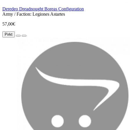
Deredeo Dreadnought Boreas Configuration
Army / Faction:
Legiones Astartes
57,00€
Pirkt