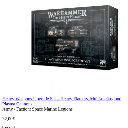
Heavy Weapons Upgrade Set – Heavy Flamers, Multi-meltas, and
Plasma Cannons
Army / Faction:
Space Marine Legions
32,00€