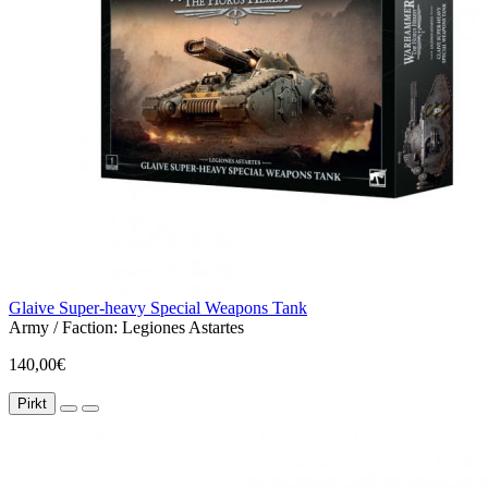
Glaive Super-heavy Special Weapons Tank
Army / Faction:
Legiones Astartes
140,00€
Pirkt