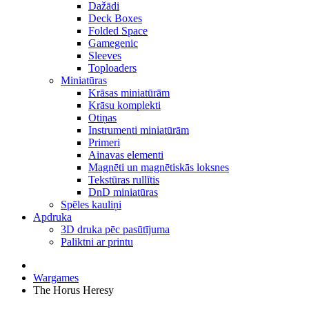
Dažādi
Deck Boxes
Folded Space
Gamegenic
Sleeves
Toploaders
Miniatūras
Krāsas miniatūrām
Krāsu komplekti
Otiņas
Instrumenti miniatūrām
Primeri
Ainavas elementi
Magnēti un magnētiskās loksnes
Tekstūras rullītis
DnD miniatūras
Spēles kauliņi
Apdruka
3D druka pēc pasūtījuma
Paliktni ar printu
Wargames
The Horus Heresy