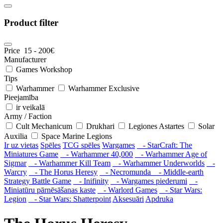
Product filter
Price
15
-
200
€
Manufacturer
Games Workshop
Tips
Warhammer
Warhammer Exclusive
Pieejamība
ir veikalā
Army / Faction
Cult Mechanicum
Drukhari
Legiones Astartes
Solar
Auxilia
Space Marine Legions
Ir uz vietas
Spēles
TCG spēles
Wargames
- StarCraft: The
Miniatures Game
- Warhammer 40,000
- Warhammer Age of
Sigmar
- Warhammer Kill Team
- Warhammer Underworlds
-
Warcry
- The Horus Heresy
- Necromunda
- Middle-earth
Strategy Battle Game
- Inifinity
- Wargames piederumi
-
Miniatūru pārnēsāšanas kaste
- Warlord Games
- Star Wars:
Legion
- Star Wars: Shatterpoint
Aksesuāri
Apdruka