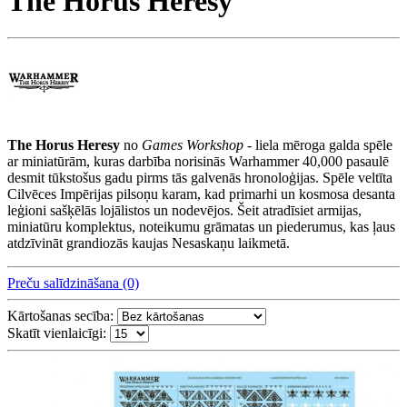
The Horus Heresy
The Horus Heresy
no
Games Workshop
- liela mēroga galda spēle
ar miniatūrām, kuras darbība norisinās Warhammer 40,000 pasaulē
desmit tūkstošus gadu pirms tās galvenās hronoloģijas. Spēle veltīta
Cilvēces Impērijas pilsoņu karam, kad primarhi un kosmosa desanta
leģioni sašķēlās lojālistos un nodevējos. Šeit atradīsiet armijas,
miniatūru komplektus, noteikumu grāmatas un piederumus, kas ļaus
atdzīvināt grandiozās kaujas Nesaskaņu laikmetā.
Preču salīdzināšana (0)
Kārtošanas secība:
Skatīt vienlaicīgi: