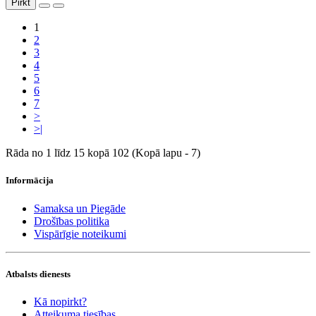
Pirkt
1
2
3
4
5
6
7
>
>|
Rāda no 1 līdz 15 kopā 102 (Kopā lapu - 7)
Informācija
Samaksa un Piegāde
Drošības politika
Vispārīgie noteikumi
Atbalsts dienests
Kā nopirkt?
Atteikuma tiesības