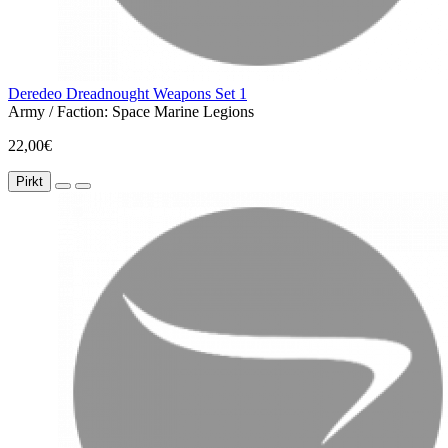
Deredeo Dreadnought Weapons Set 1
Army / Faction:
Space Marine Legions
22,00€
Pirkt