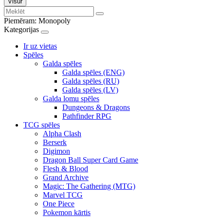
Visur
Piemēram:
Monopoly
Kategorijas
Ir uz vietas
Spēles
Galda spēles
Galda spēles (ENG)
Galda spēles (RU)
Galda spēles (LV)
Galda lomu spēles
Dungeons & Dragons
Pathfinder RPG
TCG spēles
Alpha Clash
Berserk
Digimon
Dragon Ball Super Card Game
Flesh & Blood
Grand Archive
Magic: The Gathering (MTG)
Marvel TCG
One Piece
Pokemon kārtis