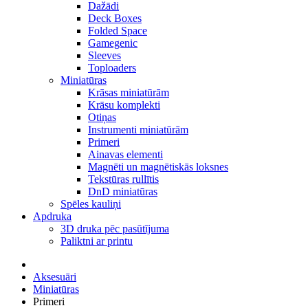
Dažādi
Deck Boxes
Folded Space
Gamegenic
Sleeves
Toploaders
Miniatūras
Krāsas miniatūrām
Krāsu komplekti
Otiņas
Instrumenti miniatūrām
Primeri
Ainavas elementi
Magnēti un magnētiskās loksnes
Tekstūras rullītis
DnD miniatūras
Spēles kauliņi
Apdruka
3D druka pēc pasūtījuma
Paliktni ar printu
Aksesuāri
Miniatūras
Primeri