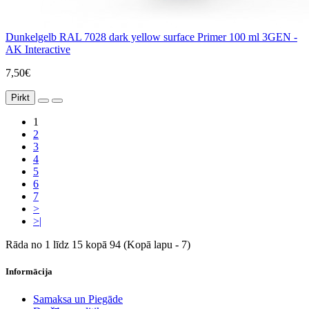
Dunkelgelb RAL 7028 dark yellow surface Primer 100 ml 3GEN -
AK Interactive
7,50€
Pirkt
1
2
3
4
5
6
7
>
>|
Rāda no 1 līdz 15 kopā 94 (Kopā lapu - 7)
Informācija
Samaksa un Piegāde