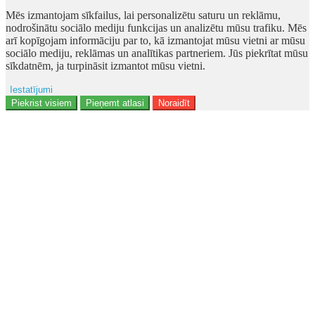
Mēs izmantojam sīkfailus, lai personalizētu saturu un reklāmu,
nodrošinātu sociālo mediju funkcijas un analizētu mūsu trafiku. Mēs
arī kopīgojam informāciju par to, kā izmantojat mūsu vietni ar mūsu
sociālo mediju, reklāmas un analītikas partneriem. Jūs piekrītat mūsu
sīkdatnēm, ja turpināsit izmantot mūsu vietni.
Iestatījumi
Ad storage
Piekrist visiem
Pieņemt atlasi
Noraidīt
Lietotāja dati
Reklāmas personalizēšana
Analītika
Funkcionalitāte
Personalizēšana
Drošība
Privacy Policy