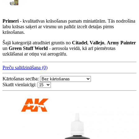
Primeri
- kvalitatīvas krāsošanas pamats miniatūrām. Tās nodrošina
labu krāsas saķeri ar virsmu un palīdz izcelt detaļas pirms
krāsošanas.
Šajā kategorijā atradīsiet gruntis no
Citadel
,
Vallejo
,
Army Painter
un
Green Stuff World
- aerosola veidā, kā arī piemērotas
uzklāšanai ar otiņu vai aerogrāfu.
Preču salīdzināšana (0)
Kārtošanas secība:
Skatīt vienlaicīgi: