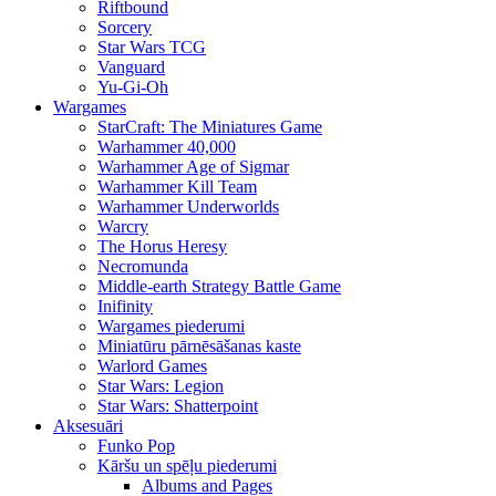
Riftbound
Sorcery
Star Wars TCG
Vanguard
Yu-Gi-Oh
Wargames
StarCraft: The Miniatures Game
Warhammer 40,000
Warhammer Age of Sigmar
Warhammer Kill Team
Warhammer Underworlds
Warcry
The Horus Heresy
Necromunda
Middle-earth Strategy Battle Game
Inifinity
Wargames piederumi
Miniatūru pārnēsāšanas kaste
Warlord Games
Star Wars: Legion
Star Wars: Shatterpoint
Aksesuāri
Funko Pop
Kāršu un spēļu piederumi
Albums and Pages