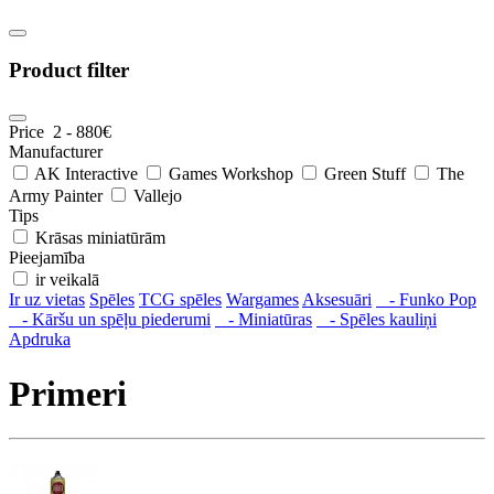
Product filter
Price
2
-
880
€
Manufacturer
AK Interactive
Games Workshop
Green Stuff
The
Army Painter
Vallejo
Tips
Krāsas miniatūrām
Pieejamība
ir veikalā
Ir uz vietas
Spēles
TCG spēles
Wargames
Aksesuāri
- Funko Pop
- Kāršu un spēļu piederumi
- Miniatūras
- Spēles kauliņi
Apdruka
Primeri