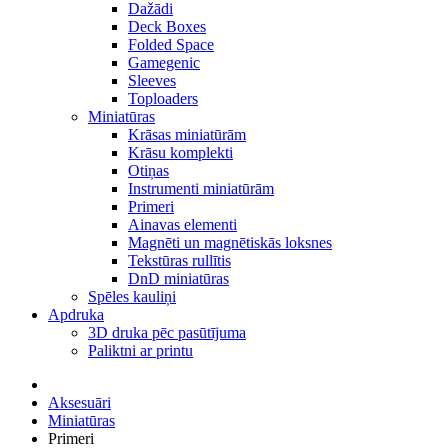
Dažādi
Deck Boxes
Folded Space
Gamegenic
Sleeves
Toploaders
Miniatūras
Krāsas miniatūrām
Krāsu komplekti
Otiņas
Instrumenti miniatūrām
Primeri
Ainavas elementi
Magnēti un magnētiskās loksnes
Tekstūras rullītis
DnD miniatūras
Spēles kauliņi
Apdruka
3D druka pēc pasūtījuma
Paliktni ar printu
Aksesuāri
Miniatūras
Primeri