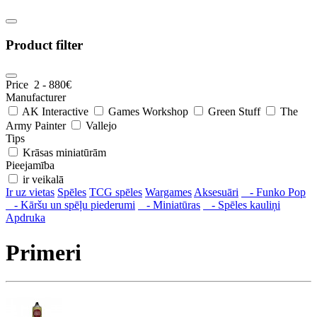
Product filter
Price
2
-
880
€
Manufacturer
AK Interactive
Games Workshop
Green Stuff
The
Army Painter
Vallejo
Tips
Krāsas miniatūrām
Pieejamība
ir veikalā
Ir uz vietas
Spēles
TCG spēles
Wargames
Aksesuāri
- Funko Pop
- Kāršu un spēļu piederumi
- Miniatūras
- Spēles kauliņi
Apdruka
Primeri