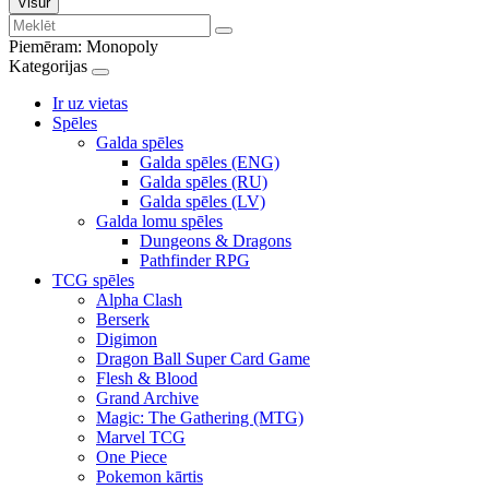
Visur
Piemēram:
Monopoly
Kategorijas
Ir uz vietas
Spēles
Galda spēles
Galda spēles (ENG)
Galda spēles (RU)
Galda spēles (LV)
Galda lomu spēles
Dungeons & Dragons
Pathfinder RPG
TCG spēles
Alpha Clash
Berserk
Digimon
Dragon Ball Super Card Game
Flesh & Blood
Grand Archive
Magic: The Gathering (MTG)
Marvel TCG
One Piece
Pokemon kārtis