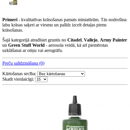
Primeri
- kvalitatīvas krāsošanas pamats miniatūrām. Tās nodrošina
labu krāsas saķeri ar virsmu un palīdz izcelt detaļas pirms
krāsošanas.
Šajā kategorijā atradīsiet gruntis no
Citadel
,
Vallejo
,
Army Painter
un
Green Stuff World
- aerosola veidā, kā arī piemērotas
uzklāšanai ar otiņu vai aerogrāfu.
Preču salīdzināšana (0)
Kārtošanas secība:
Skatīt vienlaicīgi: