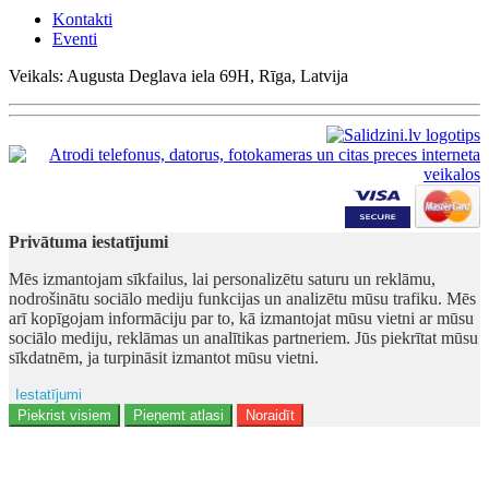
Kontakti
Eventi
Veikals: Augusta Deglava iela 69H, Rīga, Latvija
Privātuma iestatījumi
Mēs izmantojam sīkfailus, lai personalizētu saturu un reklāmu,
nodrošinātu sociālo mediju funkcijas un analizētu mūsu trafiku. Mēs
arī kopīgojam informāciju par to, kā izmantojat mūsu vietni ar mūsu
sociālo mediju, reklāmas un analītikas partneriem. Jūs piekrītat mūsu
sīkdatnēm, ja turpināsit izmantot mūsu vietni.
Iestatījumi
Ad storage
Piekrist visiem
Pieņemt atlasi
Noraidīt
Lietotāja dati
Reklāmas personalizēšana
Analītika