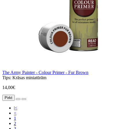
The Army Painter - Colour Primer - Fur Brown
Tips:
Krāsas miniatūrām
14,00€
Pirkt
|<
<
1
2
3