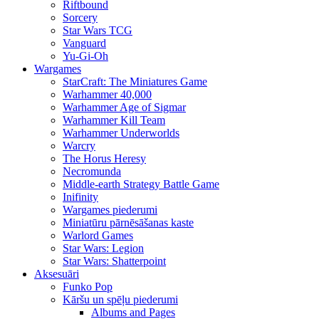
Riftbound
Sorcery
Star Wars TCG
Vanguard
Yu-Gi-Oh
Wargames
StarCraft: The Miniatures Game
Warhammer 40,000
Warhammer Age of Sigmar
Warhammer Kill Team
Warhammer Underworlds
Warcry
The Horus Heresy
Necromunda
Middle-earth Strategy Battle Game
Inifinity
Wargames piederumi
Miniatūru pārnēsāšanas kaste
Warlord Games
Star Wars: Legion
Star Wars: Shatterpoint
Aksesuāri
Funko Pop
Kāršu un spēļu piederumi
Albums and Pages