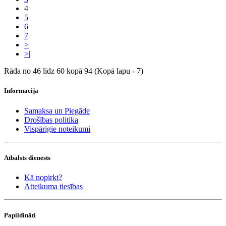
4
5
6
7
>
>|
Rāda no 46 līdz 60 kopā 94 (Kopā lapu - 7)
Informācija
Samaksa un Piegāde
Drošības politika
Vispārīgie noteikumi
Atbalsts dienests
Kā nopirkt?
Atteikuma tiesības
Papildināti