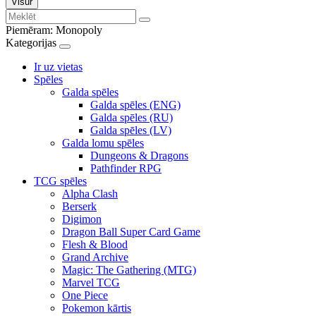
Visur
Piemēram:
Monopoly
Kategorijas
Ir uz vietas
Spēles
Galda spēles
Galda spēles (ENG)
Galda spēles (RU)
Galda spēles (LV)
Galda lomu spēles
Dungeons & Dragons
Pathfinder RPG
TCG spēles
Alpha Clash
Berserk
Digimon
Dragon Ball Super Card Game
Flesh & Blood
Grand Archive
Magic: The Gathering (MTG)
Marvel TCG
One Piece
Pokemon kārtis