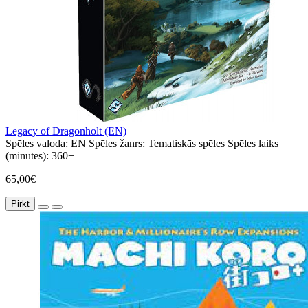
Legacy of Dragonholt (EN)
Spēles valoda:
EN
Spēles žanrs:
Tematiskās spēles
Spēles laiks
(minūtes):
360+
65,00€
Pirkt