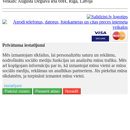
Veikals: Augusta Deglava iela 69H, Rīga, Latvija
Privātuma iestatījumi
Mēs izmantojam sīkfailus, lai personalizētu saturu un reklāmu,
nodrošinātu sociālo mediju funkcijas un analizētu mūsu trafiku. Mēs
arī kopīgojam informāciju par to, kā izmantojat mūsu vietni ar mūsu
sociālo mediju, reklāmas un analītikas partneriem. Jūs piekrītat mūsu
sīkdatnēm, ja turpināsit izmantot mūsu vietni.
Iestatījumi
Ad storage
Piekrist visiem
Pieņemt atlasi
Noraidīt
Lietotāja dati
Reklāmas personalizēšana
Analītika
Funkcionalitāte
Personalizēšana
Drošība