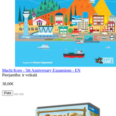
Machi Koro - 5th Anniversary Expansions - EN
Pieejamība:
ir veikalā
38,00€
Pirkt