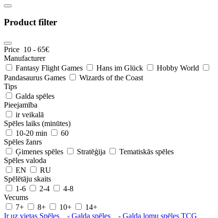
Product filter
Price
10
-
65
€
Manufacturer
Fantasy Flight Games
Hans im Glück
Hobby World
Pandasaurus Games
Wizards of the Coast
Tips
Galda spēles
Pieejamība
ir veikalā
Spēles laiks (minūtes)
10-20 min
60
Spēles žanrs
Ģimenes spēles
Stratēģija
Tematiskās spēles
Spēles valoda
EN
RU
Spēlētāju skaits
1-6
2-4
4-8
Vecums
7+
8+
10+
14+
Ir uz vietas
Spēles
- Galda spēles
- Galda lomu spēles
TCG