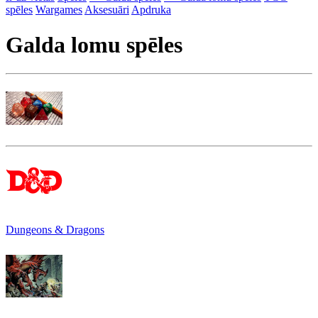
spēles
Wargames
Aksesuāri
Apdruka
Galda lomu spēles
Dungeons & Dragons