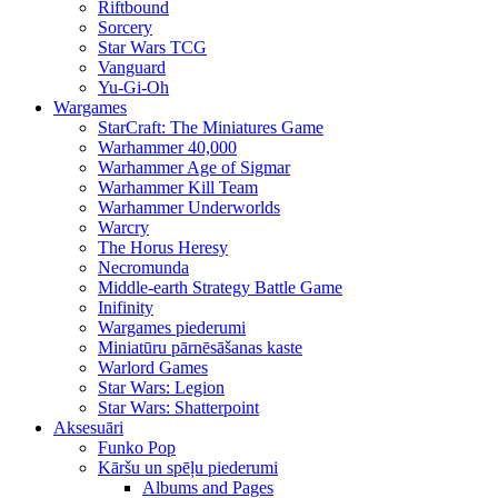
Riftbound
Sorcery
Star Wars TCG
Vanguard
Yu-Gi-Oh
Wargames
StarCraft: The Miniatures Game
Warhammer 40,000
Warhammer Age of Sigmar
Warhammer Kill Team
Warhammer Underworlds
Warcry
The Horus Heresy
Necromunda
Middle-earth Strategy Battle Game
Inifinity
Wargames piederumi
Miniatūru pārnēsāšanas kaste
Warlord Games
Star Wars: Legion
Star Wars: Shatterpoint
Aksesuāri
Funko Pop
Kāršu un spēļu piederumi
Albums and Pages