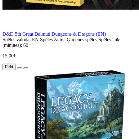
D&D 5th Great Dalmuti Dungeons & Dragons (EN)
Spēles valoda:
EN
Spēles žanrs:
Ģimenes spēles
Spēles laiks
(minūtes):
60
15,00€
Pirkt