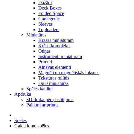
Dažādi
Deck Boxes
Folded Space
Gamegenic
Sleeves
Toploaders
Miniatūras
Krāsas miniatūrām
Krāsu komplekti
Otiņas
Instrumenti miniatūrām
Primeri
Ainavas elementi
Magnēti un magnētiskās loksnes
Tekstūras rullītis
DnD miniatūras
Spēles kauliņi
Apdruka
3D druka pēc pasūtījuma
Paliktni ar printu
Spēles
Galda lomu spēles