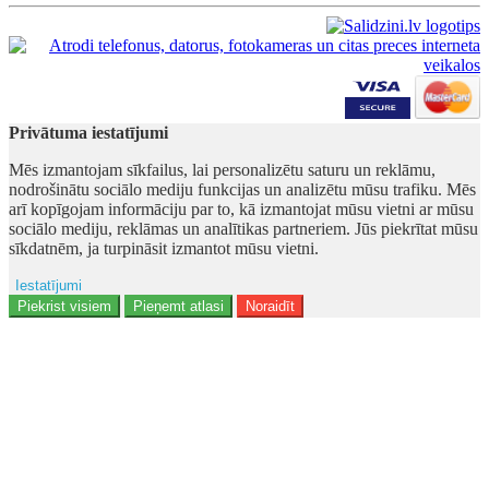
Privātuma iestatījumi
Mēs izmantojam sīkfailus, lai personalizētu saturu un reklāmu,
nodrošinātu sociālo mediju funkcijas un analizētu mūsu trafiku. Mēs
arī kopīgojam informāciju par to, kā izmantojat mūsu vietni ar mūsu
sociālo mediju, reklāmas un analītikas partneriem. Jūs piekrītat mūsu
sīkdatnēm, ja turpināsit izmantot mūsu vietni.
Iestatījumi
Ad storage
Piekrist visiem
Pieņemt atlasi
Noraidīt
Lietotāja dati
Reklāmas personalizēšana
Analītika
Funkcionalitāte
Personalizēšana
Drošība
Privacy Policy