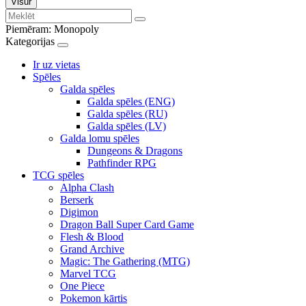
Visur
Piemēram:
Monopoly
Kategorijas
Ir uz vietas
Spēles
Galda spēles
Galda spēles (ENG)
Galda spēles (RU)
Galda spēles (LV)
Galda lomu spēles
Dungeons & Dragons
Pathfinder RPG
TCG spēles
Alpha Clash
Berserk
Digimon
Dragon Ball Super Card Game
Flesh & Blood
Grand Archive
Magic: The Gathering (MTG)
Marvel TCG
One Piece
Pokemon kārtis