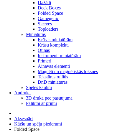
Dažādi
Deck Boxes
Folded Space
Gamegenic
Sleeves
Toploaders
Miniatūras
Krāsas miniatūrām
Krāsu komplekti
Otiņas
Instrumenti miniatūrām
Primeri
Ainavas elementi
Magnēti un magnētiskās loksnes
Tekstūras rullītis
DnD miniatūras
Spēles kauliņi
Apdruka
3D druka pēc pasūtījuma
Paliktni ar printu
Aksesuāri
Kāršu un spēļu piederumi
Folded Space