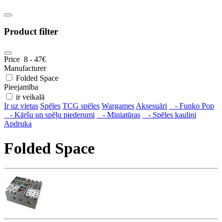
Product filter
Price
8
-
47
€
Manufacturer
Folded Space
Pieejamība
ir veikalā
Ir uz vietas
Spēles
TCG spēles
Wargames
Aksesuāri
- Funko Pop
- Kāršu un spēļu piederumi
- Miniatūras
- Spēles kauliņi
Apdruka
Folded Space