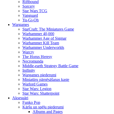
Riftbound
Sorcery
Star Wars TCG
Vanguard
Yu-Gi-Oh
Wargames
StarCraft: The Miniatures Game
Warhammer 40,000
Warhammer Age of Sigmar
Warhammer Kill Team
Warhammer Underworlds
Warcry
The Horus Heresy
Necromunda
Middle-earth Strategy Battle Game
Inifinity
Wargames piederumi
Miniatūru pārnēsāšanas kaste
Warlord Games
Star Wars: Legion
Star Wars: Shatterpoint
Aksesuāri
Funko Pop
Kāršu un spēļu piederumi
Albums and Pages