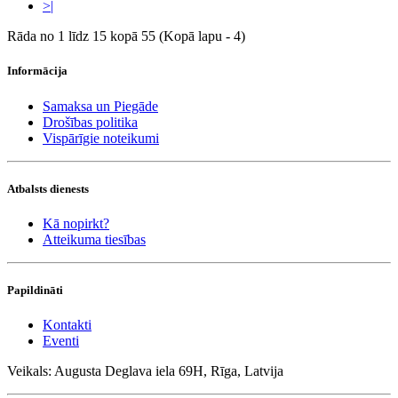
>|
Rāda no 1 līdz 15 kopā 55 (Kopā lapu - 4)
Informācija
Samaksa un Piegāde
Drošības politika
Vispārīgie noteikumi
Atbalsts dienests
Kā nopirkt?
Atteikuma tiesības
Papildināti
Kontakti
Eventi
Veikals: Augusta Deglava iela 69H, Rīga, Latvija