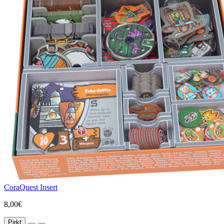
CoraQuest Insert
8,00€
Pirkt