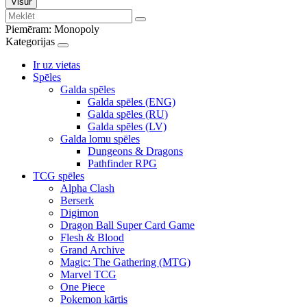
Visur
Piemēram:
Monopoly
Kategorijas
Ir uz vietas
Spēles
Galda spēles
Galda spēles (ENG)
Galda spēles (RU)
Galda spēles (LV)
Galda lomu spēles
Dungeons & Dragons
Pathfinder RPG
TCG spēles
Alpha Clash
Berserk
Digimon
Dragon Ball Super Card Game
Flesh & Blood
Grand Archive
Magic: The Gathering (MTG)
Marvel TCG
One Piece
Pokemon kārtis