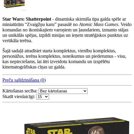
Star Wars: Shatterpoint
- dinamiska skirmiša tipa galda spēle ar
miniatūrām “Zvaigžņu karu” pasaulē no
Atomic Mass Games
. Veido
komandas no ikoniskajiem varoņiem un ļaundariem, izmanto stājas
un unikālās spējas, izpildi misijas un ieņem stratēģiskos punktus uz
vertikāla terēna.
Šajā sadaļā atradīsiet starta komplektus, vienību komplektus,
personāžus, terēna komplektus, noteikumus un piederumus - visu,
kas nepieciešams, lai ātri izveidotu komandu un izspēlētu
kinematogrāfiskas cīņas uz galda.
Preču salīdzināšana (0)
Kārtošanas secība:
Skatīt vienlaicīgi: