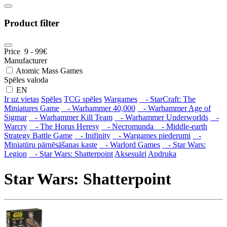
Product filter
Price
9
-
99
€
Manufacturer
Atomic Mass Games
Spēles valoda
EN
Ir uz vietas
Spēles
TCG spēles
Wargames
- StarCraft: The
Miniatures Game
- Warhammer 40,000
- Warhammer Age of
Sigmar
- Warhammer Kill Team
- Warhammer Underworlds
-
Warcry
- The Horus Heresy
- Necromunda
- Middle-earth
Strategy Battle Game
- Inifinity
- Wargames piederumi
-
Miniatūru pārnēsāšanas kaste
- Warlord Games
- Star Wars:
Legion
- Star Wars: Shatterpoint
Aksesuāri
Apdruka
Star Wars: Shatterpoint