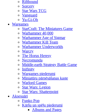
Riftbound
Sorcery
Star Wars TCG
Vanguard
Yu-Gi-Oh
Wargames
StarCraft: The Miniatures Game
Warhammer 40,000
Warhammer Age of Sigmar
Warhammer Kill Team
Warhammer Underworlds
Warcry
The Horus Heresy
Necromunda
Middle-earth Strategy Battle Game
Inifinity
Wargames piederumi
Miniatūru pārnēsāšanas kaste
Warlord Games
Star Wars: Legion
Star Wars: Shatterpoint
Aksesuāri
Funko Pop
Kāršu un spēļu piederumi
Albums and Pages