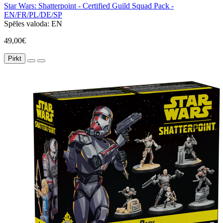
Star Wars: Shatterpoint - Certified Guild Squad Pack -
EN/FR/PL/DE/SP
Spēles valoda:
EN
49,00€
Pirkt