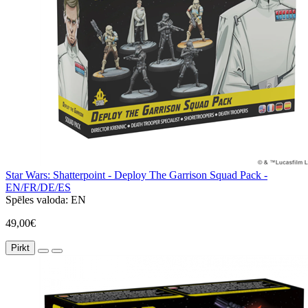
Star Wars: Shatterpoint - Deploy The Garrison Squad Pack -
EN/FR/DE/ES
Spēles valoda:
EN
49,00€
Pirkt