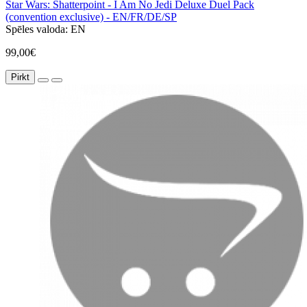
Star Wars: Shatterpoint - I Am No Jedi Deluxe Duel Pack
(convention exclusive) - EN/FR/DE/SP
Spēles valoda:
EN
99,00€
Pirkt