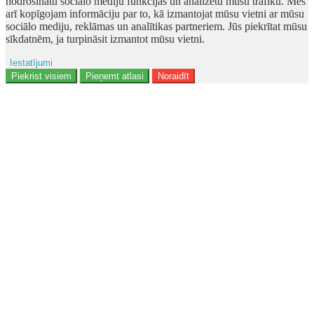
nodrošinātu sociālo mediju funkcijas un analizētu mūsu trafiku. Mēs
arī kopīgojam informāciju par to, kā izmantojat mūsu vietni ar mūsu
sociālo mediju, reklāmas un analītikas partneriem. Jūs piekrītat mūsu
sīkdatnēm, ja turpināsit izmantot mūsu vietni.
Iestatījumi
Ad storage
Piekrist visiem
Pieņemt atlasi
Noraidīt
Lietotāja dati
Reklāmas personalizēšana
Analītika
Funkcionalitāte
Personalizēšana
Drošība
Privacy Policy