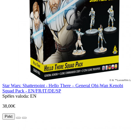
Star Wars: Shatterpoint - Hello There – General Obi-Wan Kenobi
Squad Pack - EN/FR/IT/DE/SP
Spēles valoda:
EN
38,00€
Pirkt