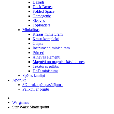
Dažādi
Deck Boxes
Folded Space
Gamegenic
Sleeves
Toploaders
Miniatūras
Krāsas miniatūrām
Krāsu komplekti
Otiņas
Instrumenti miniatūrām
Primeri
Ainavas elementi
Magnēti un magnētiskās loksnes
Tekstūras rullītis
DnD miniatūras
Spēles kauliņi
Apdruka
3D druka pēc pasūtījuma
Paliktni ar printu
Wargames
Star Wars: Shatterpoint