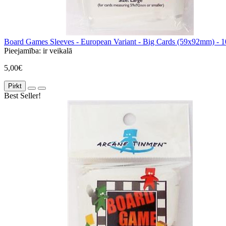
Board Games Sleeves - European Variant - Big Cards (59x92mm) - 1
Pieejamība:
ir veikalā
5,00€
Pirkt
Best Seller!