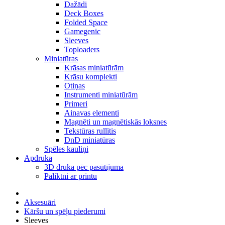
Dažādi
Deck Boxes
Folded Space
Gamegenic
Sleeves
Toploaders
Miniatūras
Krāsas miniatūrām
Krāsu komplekti
Otiņas
Instrumenti miniatūrām
Primeri
Ainavas elementi
Magnēti un magnētiskās loksnes
Tekstūras rullītis
DnD miniatūras
Spēles kauliņi
Apdruka
3D druka pēc pasūtījuma
Paliktni ar printu
Aksesuāri
Kāršu un spēļu piederumi
Sleeves