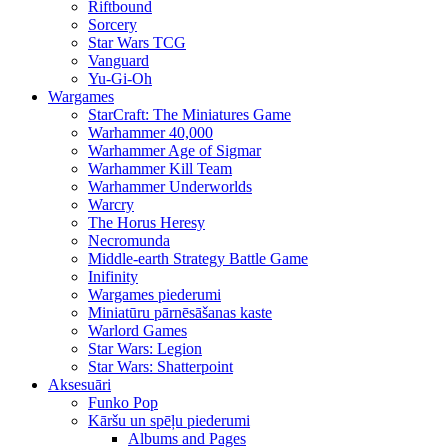
Riftbound
Sorcery
Star Wars TCG
Vanguard
Yu-Gi-Oh
Wargames
StarCraft: The Miniatures Game
Warhammer 40,000
Warhammer Age of Sigmar
Warhammer Kill Team
Warhammer Underworlds
Warcry
The Horus Heresy
Necromunda
Middle-earth Strategy Battle Game
Inifinity
Wargames piederumi
Miniatūru pārnēsāšanas kaste
Warlord Games
Star Wars: Legion
Star Wars: Shatterpoint
Aksesuāri
Funko Pop
Kāršu un spēļu piederumi
Albums and Pages