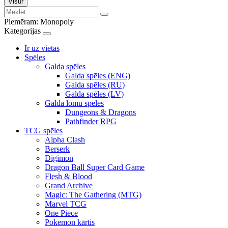
Visur
Piemēram:
Monopoly
Kategorijas
Ir uz vietas
Spēles
Galda spēles
Galda spēles (ENG)
Galda spēles (RU)
Galda spēles (LV)
Galda lomu spēles
Dungeons & Dragons
Pathfinder RPG
TCG spēles
Alpha Clash
Berserk
Digimon
Dragon Ball Super Card Game
Flesh & Blood
Grand Archive
Magic: The Gathering (MTG)
Marvel TCG
One Piece
Pokemon kārtis