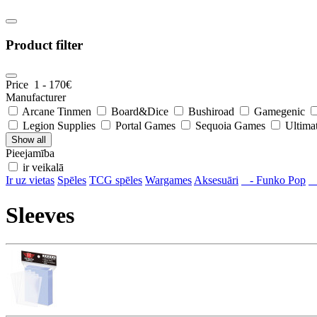
Product filter
Price
1
-
170
€
Manufacturer
Arcane Tinmen
Board&Dice
Bushiroad
Gamegenic
Legion Supplies
Portal Games
Sequoia Games
Ultima
Show all
Pieejamība
ir veikalā
Ir uz vietas
Spēles
TCG spēles
Wargames
Aksesuāri
- Funko Pop
-
Sleeves