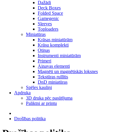
Dažādi
Deck Boxes
Folded Space
Gamegenic
Sleeves
Toploaders
Miniatūras
Krāsas miniatūrām
Krāsu komplekti
Otiņas
Instrumenti miniatūrām
Primeri
Ainavas elementi
Magnēti un magnētiskās loksnes
Tekstūras rullītis
DnD miniatūras
Spēles kauliņi
Apdruka
3D druka pēc pasūtījuma
Paliktni ar printu
Drošības politika