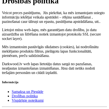
Drošības politika
Veicot preces pasūtījumu, Jūs piekrītat, ka mēs izmantojam sniegto
informāciju iekšējai veikala apstrādei – rēķina sastādīšanai ,
pazino
šanai caur tālruņi un epastu, pasūtījuma apstrādāšana
,
utt.
.
Lietojot mūsu web-lapu, m
ēs
garantējam datu drošību, jo datu
aizsardzība un šifrēšana notiek izmantojot protokolu SSL (secure
socket layer).
Mēs izmantosim pastāvīgās sīkdatnes (cookies), lai nodrošinātu
meklējamo produktu filtrus, pielāgotu lapas funkcionalitāti,
piem
ēram, preču salidzināšana.
Darkwood.lv web lapas lietotāju datus sargā no pazušanas,
neatļautas izmantošanas izmainīšanas. Jūsu dati netiks nodoti
trešajām personām un citādi izplatīti.
Informācija
Samaksa un Piegāde
Drošības politika
Vispārīgie noteikumi