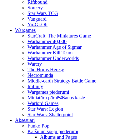
Riftbound
Sorcery
Star Wars TCG
Vanguard
Yu-Gi-Oh
Wargames
StarCraft: The Miniatures Game
Warhammer 40,000
Warhammer Age of Sigmar
Warhammer Kill Team
Warhammer Underworlds
Warcry
The Horus Heresy
Necromunda
Middle-earth Strategy Battle Game
Inifinity
Wargames piederumi
Miniatūru pārnēsāšanas kaste
Warlord Games
Star Wars: Legion
Star Wars: Shatterpoint
Aksesuāri
Funko Pop
Kāršu un spēļu piederumi
Albums and Pages