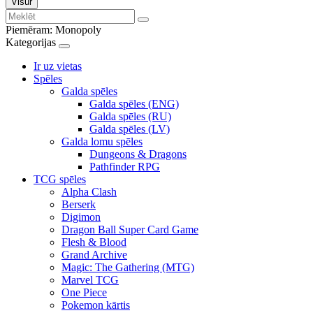
Visur
Piemēram:
Monopoly
Kategorijas
Ir uz vietas
Spēles
Galda spēles
Galda spēles (ENG)
Galda spēles (RU)
Galda spēles (LV)
Galda lomu spēles
Dungeons & Dragons
Pathfinder RPG
TCG spēles
Alpha Clash
Berserk
Digimon
Dragon Ball Super Card Game
Flesh & Blood
Grand Archive
Magic: The Gathering (MTG)
Marvel TCG
One Piece
Pokemon kārtis