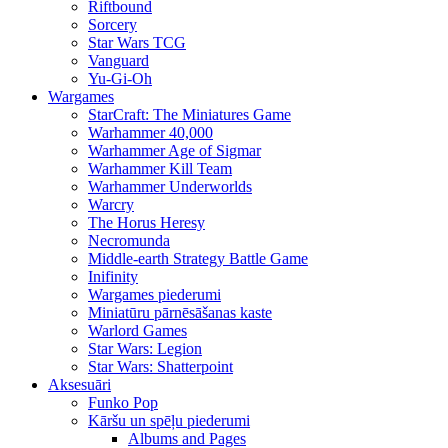
Riftbound
Sorcery
Star Wars TCG
Vanguard
Yu-Gi-Oh
Wargames
StarCraft: The Miniatures Game
Warhammer 40,000
Warhammer Age of Sigmar
Warhammer Kill Team
Warhammer Underworlds
Warcry
The Horus Heresy
Necromunda
Middle-earth Strategy Battle Game
Inifinity
Wargames piederumi
Miniatūru pārnēsāšanas kaste
Warlord Games
Star Wars: Legion
Star Wars: Shatterpoint
Aksesuāri
Funko Pop
Kāršu un spēļu piederumi
Albums and Pages