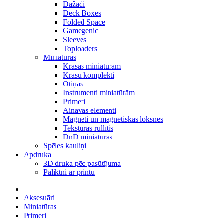
Dažādi
Deck Boxes
Folded Space
Gamegenic
Sleeves
Toploaders
Miniatūras
Krāsas miniatūrām
Krāsu komplekti
Otiņas
Instrumenti miniatūrām
Primeri
Ainavas elementi
Magnēti un magnētiskās loksnes
Tekstūras rullītis
DnD miniatūras
Spēles kauliņi
Apdruka
3D druka pēc pasūtījuma
Paliktni ar printu
Aksesuāri
Miniatūras
Primeri