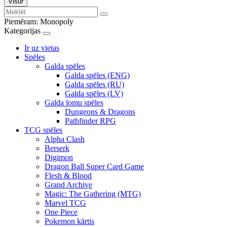
Visur
Piemēram:
Monopoly
Kategorijas
Ir uz vietas
Spēles
Galda spēles
Galda spēles (ENG)
Galda spēles (RU)
Galda spēles (LV)
Galda lomu spēles
Dungeons & Dragons
Pathfinder RPG
TCG spēles
Alpha Clash
Berserk
Digimon
Dragon Ball Super Card Game
Flesh & Blood
Grand Archive
Magic: The Gathering (MTG)
Marvel TCG
One Piece
Pokemon kārtis