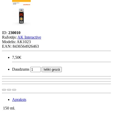
ID:
230010
Ražotājs:
AK Interactive
Modelis:
AK1023
EAN: 8436564926463
7,50€
Daudzums
Ielikt grozā
Apraksts
150 ml.