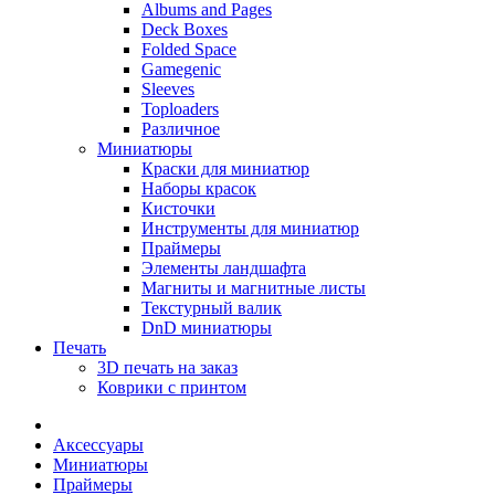
Albums and Pages
Deck Boxes
Folded Space
Gamegenic
Sleeves
Toploaders
Различное
Миниатюры
Краски для миниатюр
Наборы красок
Кисточки
Инструменты для миниатюр
Праймеры
Элементы ландшафта
Магниты и магнитные листы
Текстурный валик
DnD миниатюры
Печать
3D печать на заказ
Коврики с принтом
Аксессуары
Миниатюры
Праймеры