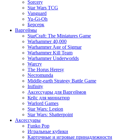
Sorcery
Star Wars TCG
Vanguard
Yu-Gi-Oh
Берсерк
Варгеймы
StarCraft: The Miniatures Game
Warhammer 40,000
Warhammer Age of Sigmar
Warhammer Kill Team
Warhammer Underworlds
Warcry
The Horus Heresy
Necromunda
Middle-earth Strategy Battle Game
Inifinity
Аксессуары для Варгеймов
Кейс для миниатюр
Warlord Games
Star Wars: Legion
Star Wars: Shatterpoint
Аксессуары
Funko Pop
Игральные кубики
Карточные и игровые принадлежности