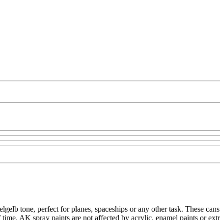
elb tone, perfect for planes, spaceships or any other task. These cans o
 of time. AK spray paints are not affected by acrylic, enamel paints or e