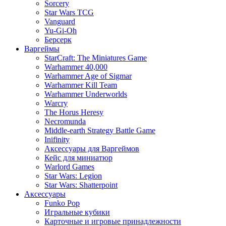
Sorcery
Star Wars TCG
Vanguard
Yu-Gi-Oh
Берсерк
Варгеймы
StarCraft: The Miniatures Game
Warhammer 40,000
Warhammer Age of Sigmar
Warhammer Kill Team
Warhammer Underworlds
Warcry
The Horus Heresy
Necromunda
Middle-earth Strategy Battle Game
Inifinity
Аксессуары для Варгеймов
Кейс для миниатюр
Warlord Games
Star Wars: Legion
Star Wars: Shatterpoint
Аксессуары
Funko Pop
Игральные кубики
Карточные и игровые принадлежности