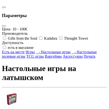
Параметры
Цена
10
-
100
€
Производитель
Gifts from the Soul
Kadabra
Thought Tower
Доступность
есть в магазине
Есть на месте
Игры
- Настольные игры
- Настольные
ролевые игры
TCG игры
Варгеймы
Аксессуары
Печать
Настольные игры на
латышском