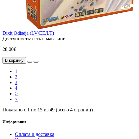
Dixit Odisėja (LV/EE/LT)
Доступность:
есть в магазине
28,00€
В корзину
1
2
3
4
>
>|
Показано с 1 по 15 из 49 (всего 4 страниц)
Информация
Оплата и доставка