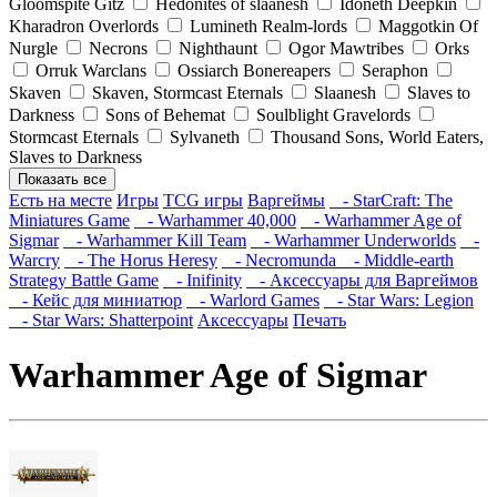
Gloomspite Gitz
Hedonites of slaanesh
Idoneth Deepkin
Kharadron Overlords
Lumineth Realm-lords
Maggotkin Of
Nurgle
Necrons
Nighthaunt
Ogor Mawtribes
Orks
Orruk Warclans
Ossiarch Bonereapers
Seraphon
Skaven
Skaven, Stormcast Eternals
Slaanesh
Slaves to
Darkness
Sons of Behemat
Soulblight Gravelords
Stormcast Eternals
Sylvaneth
Thousand Sons, World Eaters,
Slaves to Darkness
Показать все
Есть на месте
Игры
TCG игры
Варгеймы
- StarCraft: The
Miniatures Game
- Warhammer 40,000
- Warhammer Age of
Sigmar
- Warhammer Kill Team
- Warhammer Underworlds
-
Warcry
- The Horus Heresy
- Necromunda
- Middle-earth
Strategy Battle Game
- Inifinity
- Аксессуары для Варгеймов
- Кейс для миниатюр
- Warlord Games
- Star Wars: Legion
- Star Wars: Shatterpoint
Аксессуары
Печать
Warhammer Age of Sigmar