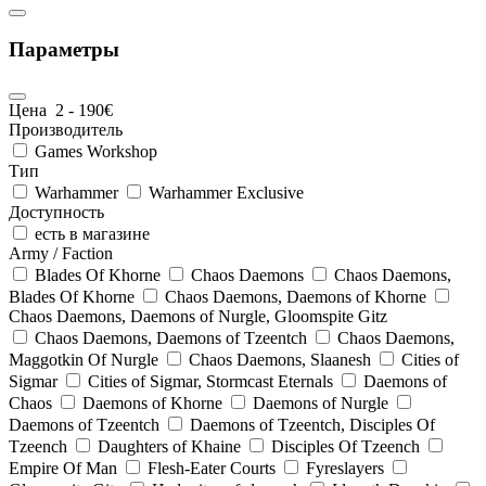
Параметры
Цена
2
-
190
€
Производитель
Games Workshop
Тип
Warhammer
Warhammer Exclusive
Доступность
есть в магазине
Army / Faction
Blades Of Khorne
Chaos Daemons
Chaos Daemons,
Blades Of Khorne
Chaos Daemons, Daemons of Khorne
Chaos Daemons, Daemons of Nurgle, Gloomspite Gitz
Chaos Daemons, Daemons of Tzeentch
Chaos Daemons,
Maggotkin Of Nurgle
Chaos Daemons, Slaanesh
Cities of
Sigmar
Cities of Sigmar, Stormcast Eternals
Daemons of
Chaos
Daemons of Khorne
Daemons of Nurgle
Daemons of Tzeentch
Daemons of Tzeentch, Disciples Of
Tzeench
Daughters of Khaine
Disciples Of Tzeench
Empire Of Man
Flesh-Eater Courts
Fyreslayers