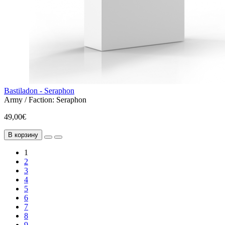
Bastiladon - Seraphon
Army / Faction:
Seraphon
49,00€
В корзину
1
2
3
4
5
6
7
8
9