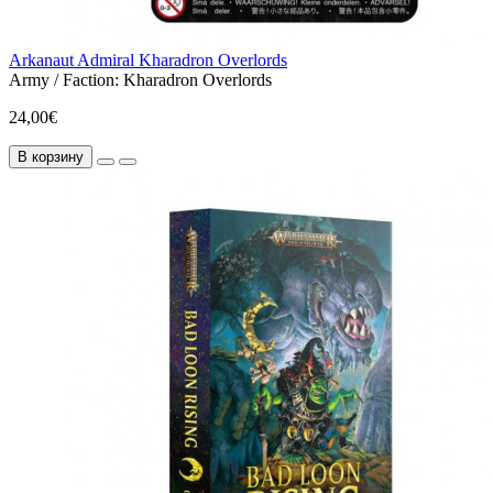
Arkanaut Admiral Kharadron Overlords
Army / Faction:
Kharadron Overlords
24,00€
В корзину