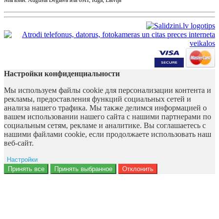
Магазин: Augusta Deglava iela 69H, Rīga, Latvija
Настройки конфиденциальности
Мы используем файлы cookie для персонализации контента и
рекламы, предоставления функций социальных сетей и
анализа нашего трафика. Мы также делимся информацией о
вашем использовании нашего сайта с нашими партнерами по
социальным сетям, рекламе и аналитике. Вы соглашаетесь с
нашими файлами cookie, если продолжаете использовать наш
веб-сайт.
Настройки
Ad storage
Принять все
Принять выбранное
Отклонить
Данные пользователя
Персонализация рекламы
Аналитика
Функциональность
Персонализация