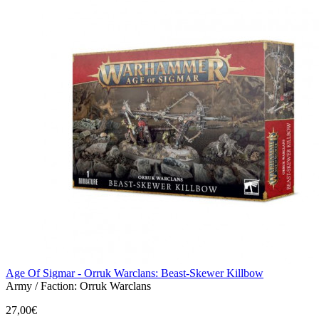
Age Of Sigmar - Orruk Warclans: Beast-Skewer Killbow
Army / Faction:
Orruk Warclans
27,00€