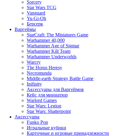
Sorcery
Star Wars TCG
Vanguard
Yu-Gi-Oh
Берсерк
Варгеймы
StarCraft: The Miniatures Game
Warhammer 40,000
Warhammer Age of Sigmar
Warhammer Kill Team
Warhammer Underworlds
Warcry
The Horus Heresy
Necromunda
Middle-earth Strategy Battle Game
Inifinity
Аксессуары для Варгеймов
Кейс для миниатюр
Warlord Games
Star Wars: Legion
Star Wars: Shatterpoint
Аксессуары
Funko Pop
Игральные кубики
Карточные и игровые принадлежности