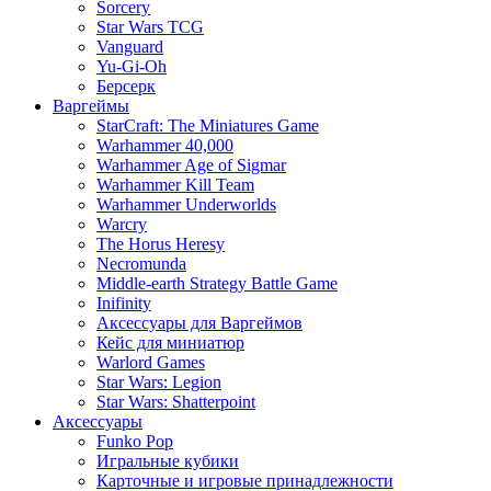
Sorcery
Star Wars TCG
Vanguard
Yu-Gi-Oh
Берсерк
Варгеймы
StarCraft: The Miniatures Game
Warhammer 40,000
Warhammer Age of Sigmar
Warhammer Kill Team
Warhammer Underworlds
Warcry
The Horus Heresy
Necromunda
Middle-earth Strategy Battle Game
Inifinity
Аксессуары для Варгеймов
Кейс для миниатюр
Warlord Games
Star Wars: Legion
Star Wars: Shatterpoint
Аксессуары
Funko Pop
Игральные кубики
Карточные и игровые принадлежности