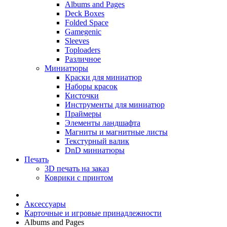
Albums and Pages
Deck Boxes
Folded Space
Gamegenic
Sleeves
Toploaders
Различное
Миниатюры
Краски для миниатюр
Наборы красок
Кисточки
Инструменты для миниатюр
Праймеры
Элементы ландшафта
Магниты и магнитные листы
Текстурный валик
DnD миниатюры
Печать
3D печать на заказ
Коврики с принтом
Аксессуары
Карточные и игровые принадлежности
Albums and Pages