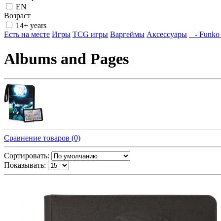
EN
Возраст
14+ years
Есть на месте
Игры
TCG игры
Варгеймы
Аксессуары
- Funko
Albums and Pages
Сравнение товаров (0)
Сортировать:
Показывать: