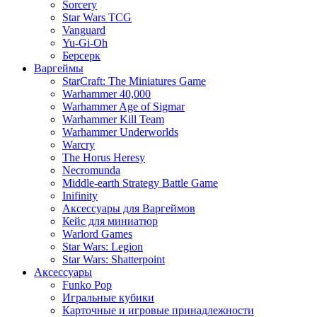
Sorcery
Star Wars TCG
Vanguard
Yu-Gi-Oh
Берсерк
Варгеймы
StarCraft: The Miniatures Game
Warhammer 40,000
Warhammer Age of Sigmar
Warhammer Kill Team
Warhammer Underworlds
Warcry
The Horus Heresy
Necromunda
Middle-earth Strategy Battle Game
Inifinity
Аксессуары для Варгеймов
Кейс для миниатюр
Warlord Games
Star Wars: Legion
Star Wars: Shatterpoint
Аксессуары
Funko Pop
Игральные кубики
Карточные и игровые принадлежности