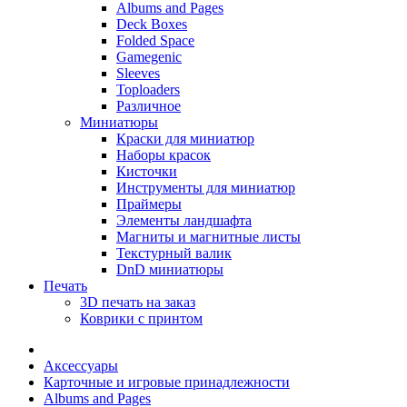
Albums and Pages
Deck Boxes
Folded Space
Gamegenic
Sleeves
Toploaders
Различное
Миниатюры
Краски для миниатюр
Наборы красок
Кисточки
Инструменты для миниатюр
Праймеры
Элементы ландшафта
Магниты и магнитные листы
Текстурный валик
DnD миниатюры
Печать
3D печать на заказ
Коврики с принтом
Аксессуары
Карточные и игровые принадлежности
Albums and Pages