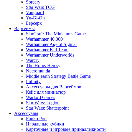
Sorcery
Star Wars TCG
Vanguard
Yu-Gi-Oh
Берсерк
Варгеймы
StarCraft: The Miniatures Game
Warhammer 40,000
Warhammer Age of Sigmar
Warhammer Kill Team
Warhammer Underworlds
Warcry
The Horus Heresy
Necromunda
Middle-earth Strategy Battle Game
Inifinity
Аксессуары для Варгеймов
Кейс для миниатюр
Warlord Games
Star Wars: Legion
Star Wars: Shatterpoint
Аксессуары
Funko Pop
Игральные кубики
Карточные и игровые принадлежности