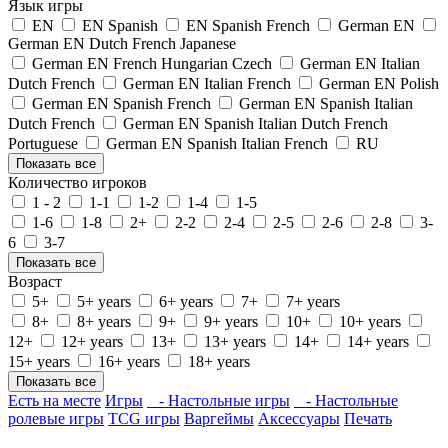
Язык игры
EN
EN Spanish
EN Spanish French
German EN
German EN Dutch French Japanese
German EN French Hungarian Czech
German EN Italian
Dutch French
German EN Italian French
German EN Polish
German EN Spanish French
German EN Spanish Italian
Dutch French
German EN Spanish Italian Dutch French
Portuguese
German EN Spanish Italian French
RU
Показать все
Количество игроков
1 - 2
1-1
1-2
1-4
1-5
1-6
1-8
2+
2-2
2-4
2-5
2-6
2-8
3-
6
3-7
Показать все
Возраст
5+
5+ years
6+ years
7+
7+ years
8+
8+ years
9+
9+ years
10+
10+ years
12+
12+ years
13+
13+ years
14+
14+ years
15+ years
16+ years
18+ years
Показать все
Есть на месте
Игры
- Настольные игры
- Настольные
ролевые игры
TCG игры
Варгеймы
Аксессуары
Печать