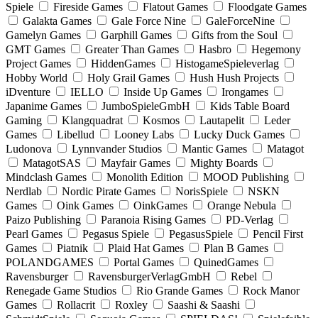
Spiele
Fireside Games
Flatout Games
Floodgate Games
Galakta Games
Gale Force Nine
GaleForceNine
Gamelyn Games
Garphill Games
Gifts from the Soul
GMT Games
Greater Than Games
Hasbro
Hegemony
Project Games
HiddenGames
HistogameSpieleverlag
Hobby World
Holy Grail Games
Hush Hush Projects
iDventure
IELLO
Inside Up Games
Irongames
Japanime Games
JumboSpieleGmbH
Kids Table Board
Gaming
Klangquadrat
Kosmos
Lautapelit
Leder
Games
Libellud
Looney Labs
Lucky Duck Games
Ludonova
Lynnvander Studios
Mantic Games
Matagot
MatagotSAS
Mayfair Games
Mighty Boards
Mindclash Games
Monolith Edition
MOOD Publishing
Nerdlab
Nordic Pirate Games
NorisSpiele
NSKN
Games
Oink Games
OinkGames
Orange Nebula
Paizo Publishing
Paranoia Rising Games
PD-Verlag
Pearl Games
Pegasus Spiele
PegasusSpiele
Pencil First
Games
Piatnik
Plaid Hat Games
Plan B Games
POLANDGAMES
Portal Games
QuinedGames
Ravensburger
RavensburgerVerlagGmbH
Rebel
Renegade Game Studios
Rio Grande Games
Rock Manor
Games
Rollacrit
Roxley
Saashi & Saashi