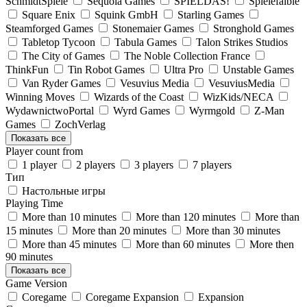
SchmidtSpiele
Sequoia Games
SPIELDAS!
Spielefaible
Square Enix
Squink GmbH
Starling Games
Steamforged Games
Stonemaier Games
Stronghold Games
Tabletop Tycoon
Tabula Games
Talon Strikes Studios
The City of Games
The Noble Collection France
ThinkFun
Tin Robot Games
Ultra Pro
Unstable Games
Van Ryder Games
Vesuvius Media
VesuviusMedia
Winning Moves
Wizards of the Coast
WizKids/NECA
WydawnictwoPortal
Wyrd Games
Wyrmgold
Z-Man
Games
ZochVerlag
Показать все
Player count from
1 player
2 players
3 players
7 players
Тип
Настольные игры
Playing Time
More than 10 minutes
More than 120 minutes
More than
15 minutes
More than 20 minutes
More than 30 minutes
More than 45 minutes
More than 60 minutes
More then
90 minutes
Показать все
Game Version
Coregame
Coregame Expansion
Expansion