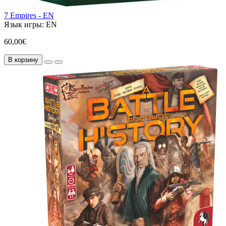
7 Empires - EN
Язык игры:
EN
60,00€
В корзину