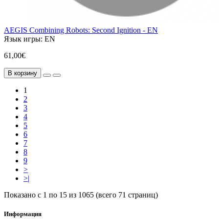
AEGIS Combining Robots: Second Ignition - EN
Язык игры:
EN
61,00€
В корзину
1
2
3
4
5
6
7
8
9
>
>|
Показано с 1 по 15 из 1065 (всего 71 страниц)
Информация