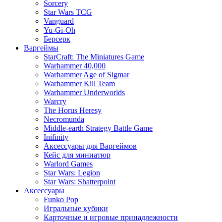
Sorcery
Star Wars TCG
Vanguard
Yu-Gi-Oh
Берсерк
Варгеймы
StarCraft: The Miniatures Game
Warhammer 40,000
Warhammer Age of Sigmar
Warhammer Kill Team
Warhammer Underworlds
Warcry
The Horus Heresy
Necromunda
Middle-earth Strategy Battle Game
Inifinity
Аксессуары для Варгеймов
Кейс для миниатюр
Warlord Games
Star Wars: Legion
Star Wars: Shatterpoint
Аксессуары
Funko Pop
Игральные кубики
Карточные и игровые принадлежности