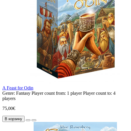
A Feast for Odin
Genre:
Fantasy
Player count from:
1 player
Player count to:
4
players
75,00€
В корзину