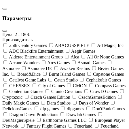
Параметры
Цена
2
-
180
€
Производитель
25th Century Games
ABACUSSPIELE
Ad Magic, Inc
ADC Blackfire Entertainment
Aegir Games
Alderac Entertainment Group
Alea
All Or None Games
Arcane Wonders
Ares Games
Asmadi Games
Asmodee
Asmodee DE
Awaken Realms
Bezier Games
Inc.
Board&Dice
Burnt Island Games
Capstone Games
Catalyst Game Labs
Catan Studio
Cephalofair Games
CHESSEX
City of Games
CMON
Compass Games
Contention Games
Cranio Creations
CrowD Games
Cryptozoic
Czech Games Edition
CzechGamesEdition
Daily Magic Games
Dara Studios
Days of Wonder
DeliciousGames
dlp games
dlpgames
Don'tPanicGames
Dragon Dawn Productions
Drawlab Games
DreiMagierSpiele
Earthborne Games LLC
European Player
Network
Fantasy Flight Games
Feuerland
Feuerland