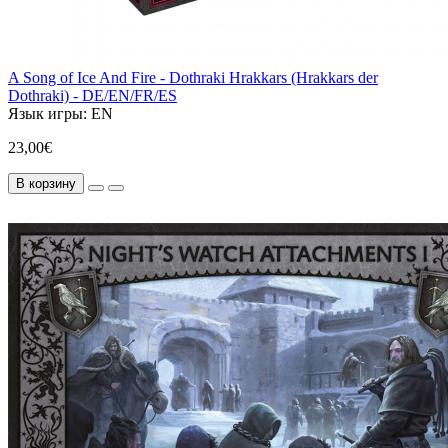
A Song of Ice And Fire - Dothraki Hrakkars (Hrakkars der
Dothraki) - DE/EN/FR/ES
Язык игры:
EN
23,00€
В корзину