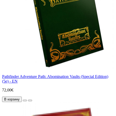
Pathfinder Adventure Path: Abomination Vaults (Special Edition)
(5e) - EN
72,00€
В корзину