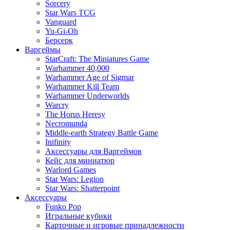
Sorcery
Star Wars TCG
Vanguard
Yu-Gi-Oh
Берсерк
Варгеймы
StarCraft: The Miniatures Game
Warhammer 40,000
Warhammer Age of Sigmar
Warhammer Kill Team
Warhammer Underworlds
Warcry
The Horus Heresy
Necromunda
Middle-earth Strategy Battle Game
Inifinity
Аксессуары для Варгеймов
Кейс для миниатюр
Warlord Games
Star Wars: Legion
Star Wars: Shatterpoint
Аксессуары
Funko Pop
Игральные кубики
Карточные и игровые принадлежности