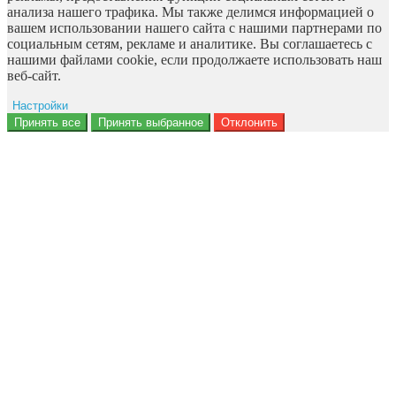
анализа нашего трафика. Мы также делимся информацией о
вашем использовании нашего сайта с нашими партнерами по
социальным сетям, рекламе и аналитике. Вы соглашаетесь с
нашими файлами cookie, если продолжаете использовать наш
веб-сайт.
Настройки
Ad storage
Принять все
Принять выбранное
Отклонить
Данные пользователя
Персонализация рекламы
Аналитика
Функциональность
Персонализация
Безопасность
Privacy Policy