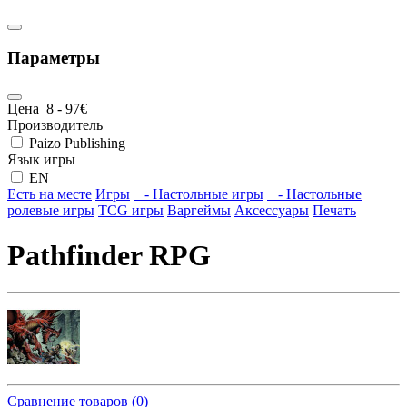
Параметры
Цена
8
-
97
€
Производитель
Paizo Publishing
Язык игры
EN
Есть на месте
Игры
- Настольные игры
- Настольные
ролевые игры
TCG игры
Варгеймы
Аксессуары
Печать
Pathfinder RPG
Сравнение товаров (0)