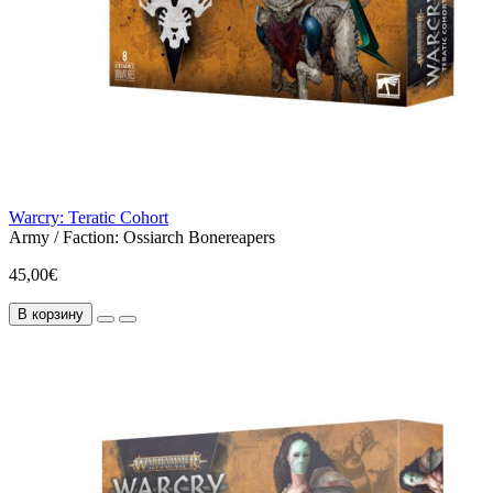
Warcry: Teratic Cohort
Army / Faction:
Ossiarch Bonereapers
45,00€
В корзину