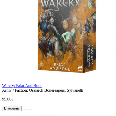
Warcry: Briar And Bone
Army / Faction:
Ossiarch Bonereapers, Sylvaneth
95,00€
В корзину