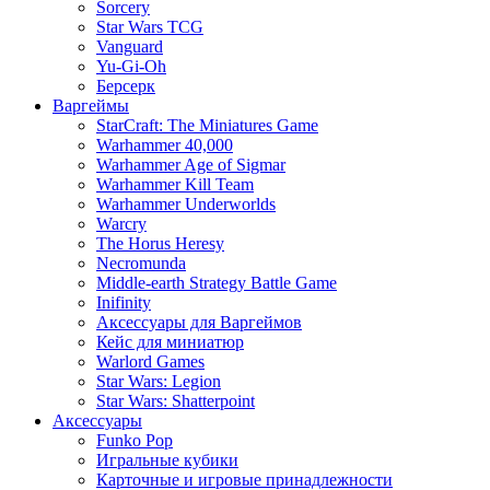
Sorcery
Star Wars TCG
Vanguard
Yu-Gi-Oh
Берсерк
Варгеймы
StarCraft: The Miniatures Game
Warhammer 40,000
Warhammer Age of Sigmar
Warhammer Kill Team
Warhammer Underworlds
Warcry
The Horus Heresy
Necromunda
Middle-earth Strategy Battle Game
Inifinity
Аксессуары для Варгеймов
Кейс для миниатюр
Warlord Games
Star Wars: Legion
Star Wars: Shatterpoint
Аксессуары
Funko Pop
Игральные кубики
Карточные и игровые принадлежности