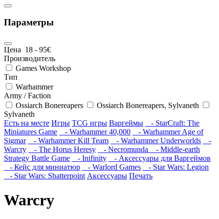
Параметры
Цена
18
-
95
€
Производитель
Games Workshop
Тип
Warhammer
Army / Faction
Ossiarch Bonereapers
Ossiarch Bonereapers, Sylvaneth
Sylvaneth
Есть на месте
Игры
TCG игры
Варгеймы
- StarCraft: The
Miniatures Game
- Warhammer 40,000
- Warhammer Age of
Sigmar
- Warhammer Kill Team
- Warhammer Underworlds
-
Warcry
- The Horus Heresy
- Necromunda
- Middle-earth
Strategy Battle Game
- Inifinity
- Аксессуары для Варгеймов
- Кейс для миниатюр
- Warlord Games
- Star Wars: Legion
- Star Wars: Shatterpoint
Аксессуары
Печать
Warcry