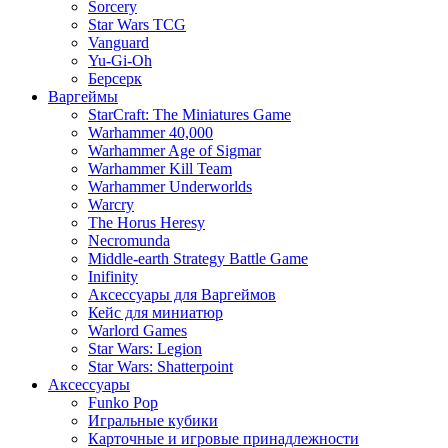
Sorcery
Star Wars TCG
Vanguard
Yu-Gi-Oh
Берсерк
Варгеймы
StarCraft: The Miniatures Game
Warhammer 40,000
Warhammer Age of Sigmar
Warhammer Kill Team
Warhammer Underworlds
Warcry
The Horus Heresy
Necromunda
Middle-earth Strategy Battle Game
Inifinity
Аксессуары для Варгеймов
Кейс для миниатюр
Warlord Games
Star Wars: Legion
Star Wars: Shatterpoint
Аксессуары
Funko Pop
Игральные кубики
Карточные и игровые принадлежности