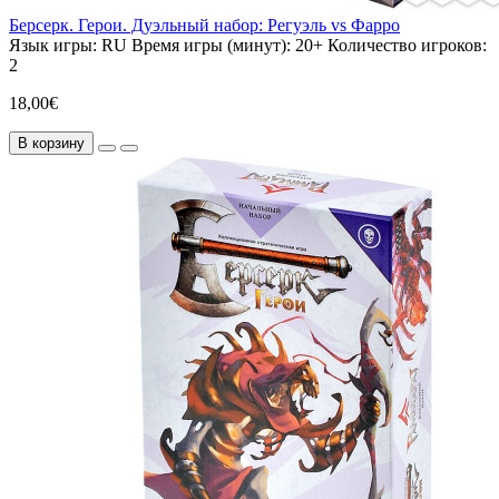
Берсерк. Герои. Дуэльный набор: Регуэль vs Фарро
Язык игры:
RU
Время игры (минут):
20+
Количество игроков:
2
18,00€
В корзину