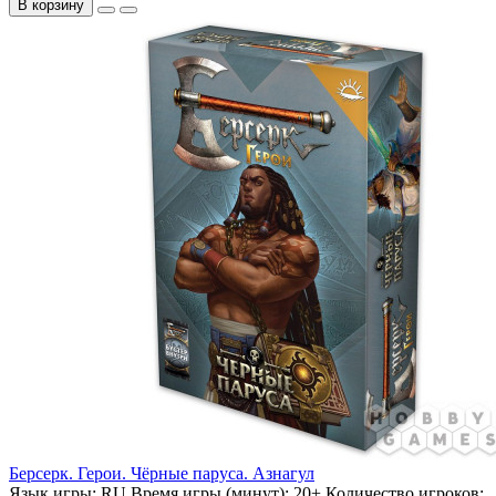
В корзину
Берсерк. Герои. Чёрные паруса. Азнагул
Язык игры:
RU
Время игры (минут):
20+
Количество игроков: