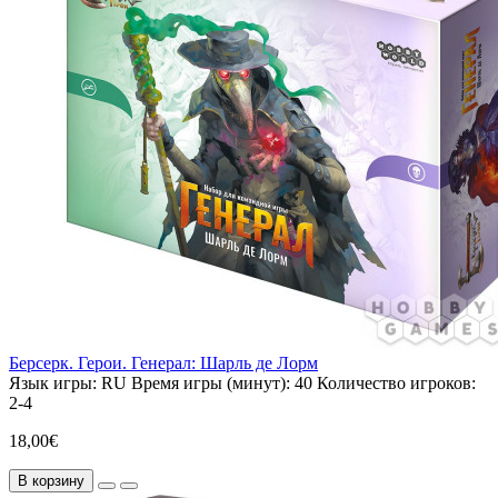
Берсерк. Герои. Генерал: Шарль де Лорм
Язык игры:
RU
Время игры (минут):
40
Количество игроков:
2-4
18,00€
В корзину