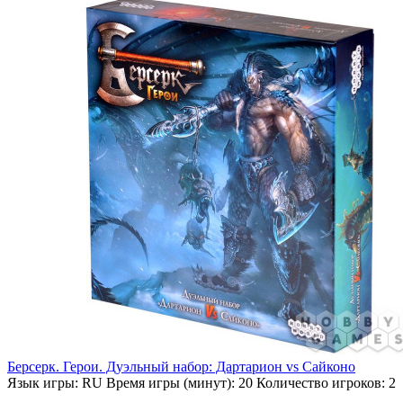
Берсерк. Герои. Дуэльный набор: Дартарион vs Сайконо
Язык игры:
RU
Время игры (минут):
20
Количество игроков:
2