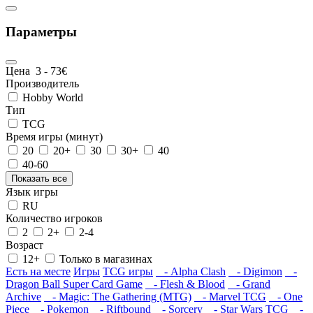
Параметры
Цена
3
-
73
€
Производитель
Hobby World
Тип
TCG
Время игры (минут)
20
20+
30
30+
40
40-60
Показать все
Язык игры
RU
Количество игроков
2
2+
2-4
Возраст
12+
Только в магазинах
Есть на месте
Игры
TCG игры
- Alpha Clash
- Digimon
-
Dragon Ball Super Card Game
- Flesh & Blood
- Grand
Archive
- Magic: The Gathering (MTG)
- Marvel TCG
- One
Piece
- Pokemon
- Riftbound
- Sorcery
- Star Wars TCG
-