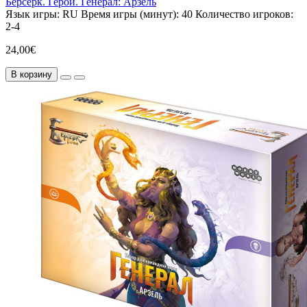
Берсерк. Герои. Генерал: Арзель
Язык игры:
RU
Время игры (минут):
40
Количество игроков:
2-4
24,00€
В корзину