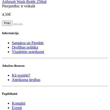
Airbrush Wash Bottle 250ml
Pieejamība:
ir veikalā
4,50€
Pirkt
Informācija
Samaksa un Piegāde
Drošības politika
Vispārīgie noteikumi
Atbalsts dienests
Kā nopirkt?
Atteikuma tiesības
Papildināti
Kontakti
Eventi