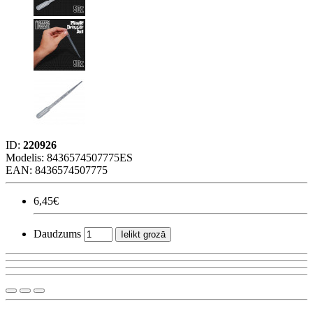
ID:
220926
Modelis:
8436574507775ES
EAN: 8436574507775
6,45€
Daudzums
Ielikt grozā