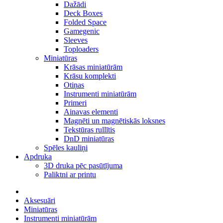
Dažādi
Deck Boxes
Folded Space
Gamegenic
Sleeves
Toploaders
Miniatūras
Krāsas miniatūrām
Krāsu komplekti
Otiņas
Instrumenti miniatūrām
Primeri
Ainavas elementi
Magnēti un magnētiskās loksnes
Tekstūras rullītis
DnD miniatūras
Spēles kauliņi
Apdruka
3D druka pēc pasūtījuma
Paliktni ar printu
Aksesuāri
Miniatūras
Instrumenti miniatūrām