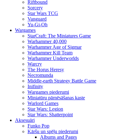
Riftbound
Sorcery
Star Wars TCG
Vanguard
Yu-Gi-Oh
Wargames
StarCraft: The Miniatures Game
Warhammer 40,000
Warhammer Age of Sigmar
Warhammer Kill Team
Warhammer Underworlds
Warcry
The Horus Heresy
Necromunda
Middle-earth Strategy Battle Game
Inifinity
Wargames piederumi
Miniatūru pārnēsāšanas kaste
Warlord Games
Star Wars: Legion
Star Wars: Shatterpoint
Aksesuāri
Funko Pop
Kāršu un spēļu piederumi
Albums and Pages