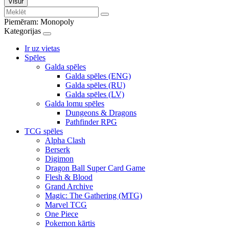
Visur
Piemēram:
Monopoly
Kategorijas
Ir uz vietas
Spēles
Galda spēles
Galda spēles (ENG)
Galda spēles (RU)
Galda spēles (LV)
Galda lomu spēles
Dungeons & Dragons
Pathfinder RPG
TCG spēles
Alpha Clash
Berserk
Digimon
Dragon Ball Super Card Game
Flesh & Blood
Grand Archive
Magic: The Gathering (MTG)
Marvel TCG
One Piece
Pokemon kārtis