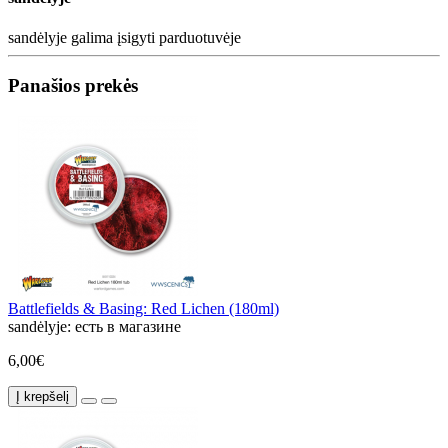
sandėlyje
galima įsigyti parduotuvėje
Panašios prekės
Battlefields & Basing: Red Lichen (180ml)
sandėlyje:
есть в магазине
6,00€
Į krepšelį