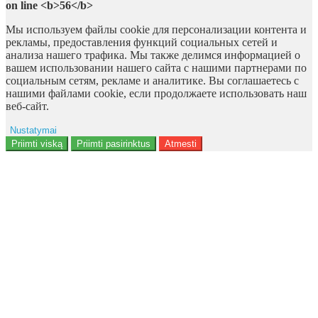
on line <b>56</b>
Мы используем файлы cookie для персонализации контента и
рекламы, предоставления функций социальных сетей и
анализа нашего трафика. Мы также делимся информацией о
вашем использовании нашего сайта с нашими партнерами по
социальным сетям, рекламе и аналитике. Вы соглашаетесь с
нашими файлами cookie, если продолжаете использовать наш
веб-сайт.
Nustatymai
Reklama
Priimti viską
Priimti pasirinktus
Atmesti
Naudotojo duomenys
Reklamos personalizavimas
Analitika
Funkcionalumas
Personalizavimas
<b>Notice</b>: Undefined offset: 9 in
<b>/data/site/http/admin/view/template/extension/module/google_con
on line <b>136</b>
Saugumas