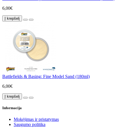
6,00€
Į krepšelį
Battlefields & Basing: Fine Model Sand (180ml)
6,00€
Į krepšelį
Informacija
Mokėjimas ir pristatymas
Saugumo politika