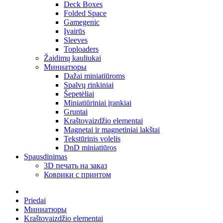
Deck Boxes
Folded Space
Gamegenic
Įvairūs
Sleeves
Toploaders
Žaidimų kauliukai
Миниатюры
Dažai miniatiūroms
Spalvų rinkiniai
Šepetėliai
Miniatiūriniai įrankiai
Gruntai
Kraštovaizdžio elementai
Magnetai ir magnetiniai lakštai
Tekstūrinis volelis
DnD miniatiūros
Spausdinimas
3D печать на заказ
Коврики с принтом
Priedai
Миниатюры
Kraštovaizdžio elementai