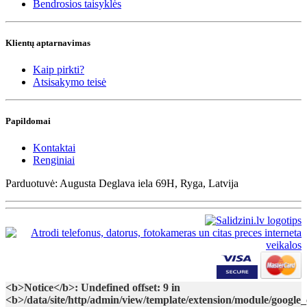
Bendrosios taisyklės
Klientų aptarnavimas
Kaip pirkti?
Atsisakymo teisė
Papildomai
Kontaktai
Renginiai
Parduotuvė: Augusta Deglava iela 69H, Ryga, Latvija
<b>Notice</b>: Undefined offset: 9 in
<b>/data/site/http/admin/view/template/extension/module/google