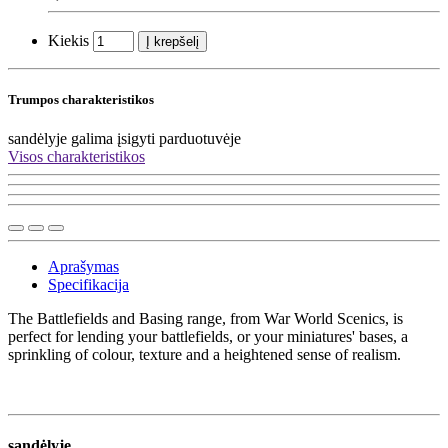
Kiekis
Į krepšelį
Trumpos charakteristikos
sandėlyje
galima įsigyti parduotuvėje
Visos charakteristikos
Aprašymas
Specifikacija
The Battlefields and Basing range, from War World Scenics, is
perfect for lending your battlefields, or your miniatures' bases, a
sprinkling of colour, texture and a heightened sense of realism.
sandėlyje