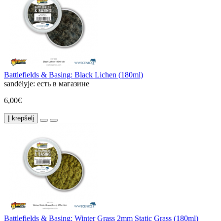
Battlefields & Basing: Black Lichen (180ml)
sandėlyje:
есть в магазине
6,00€
Į krepšelį
Battlefields & Basing: Winter Grass 2mm Static Grass (180ml)