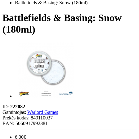
Battlefields & Basing: Snow (180ml)
Battlefields & Basing: Snow
(180ml)
ID:
222082
Gamintojas:
Warlord Games
Prekės kodas:
849110037
EAN: 5060917992381
6,00€