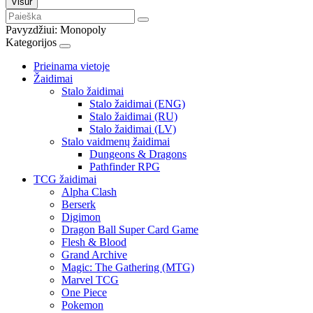
Visur
Pavyzdžiui:
Monopoly
Kategorijos
Prieinama vietoje
Žaidimai
Stalo žaidimai
Stalo žaidimai (ENG)
Stalo žaidimai (RU)
Stalo žaidimai (LV)
Stalo vaidmenų žaidimai
Dungeons & Dragons
Pathfinder RPG
TCG žaidimai
Alpha Clash
Berserk
Digimon
Dragon Ball Super Card Game
Flesh & Blood
Grand Archive
Magic: The Gathering (MTG)
Marvel TCG
One Piece
Pokemon