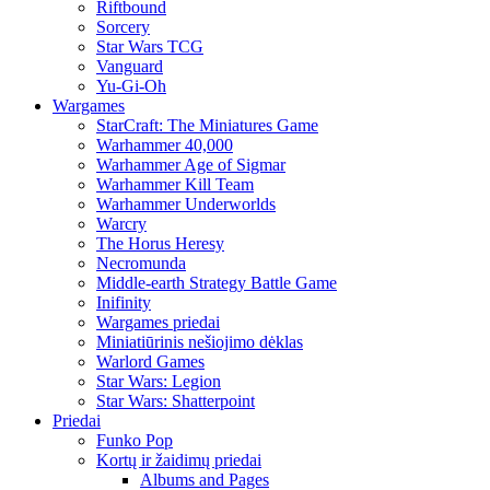
Riftbound
Sorcery
Star Wars TCG
Vanguard
Yu-Gi-Oh
Wargames
StarCraft: The Miniatures Game
Warhammer 40,000
Warhammer Age of Sigmar
Warhammer Kill Team
Warhammer Underworlds
Warcry
The Horus Heresy
Necromunda
Middle-earth Strategy Battle Game
Inifinity
Wargames priedai
Miniatiūrinis nešiojimo dėklas
Warlord Games
Star Wars: Legion
Star Wars: Shatterpoint
Priedai
Funko Pop
Kortų ir žaidimų priedai
Albums and Pages