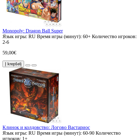
Monopoly: Dragon Ball Super
Язык игры:
RU
Время игры (минут):
60+
Количество игроков:
2-6
59,00€
Į krepšelį
Клинок и колдовство: Логово Вастариос
Язык игры:
RU
Время игры (минут):
60-90
Количество
игроков:
1+