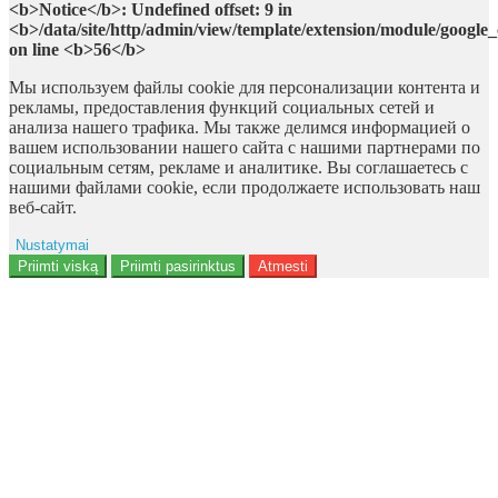
<b>Notice</b>: Undefined offset: 9 in
<b>/data/site/http/admin/view/template/extension/module/google
on line <b>56</b>
Мы используем файлы cookie для персонализации контента и
рекламы, предоставления функций социальных сетей и
анализа нашего трафика. Мы также делимся информацией о
вашем использовании нашего сайта с нашими партнерами по
социальным сетям, рекламе и аналитике. Вы соглашаетесь с
нашими файлами cookie, если продолжаете использовать наш
веб-сайт.
Nustatymai
Reklama
Priimti viską
Priimti pasirinktus
Atmesti
Naudotojo duomenys
Reklamos personalizavimas
Analitika
Funkcionalumas
Personalizavimas
<b>Notice</b>: Undefined offset: 9 in
<b>/data/site/http/admin/view/template/extension/module/google_con
on line <b>136</b>
Saugumas