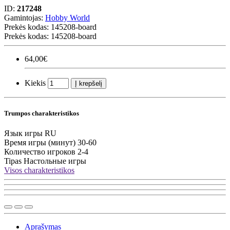
ID:
217248
Gamintojas:
Hobby World
Prekės kodas:
145208-board
Prekės kodas: 145208-board
64,00€
Kiekis
Į krepšelį
Trumpos charakteristikos
Язык игры
RU
Время игры (минут)
30-60
Количество игроков
2-4
Tipas
Настольные игры
Visos charakteristikos
Aprašymas