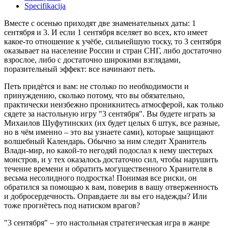
Specifikacija
Вместе с осенью приходят две знаменательных даты: 1
сентября и 3. И если 1 сентября вселяет во всех, кто имеет
какое-то отношение к учёбе, сильнейшую тоску, то 3 сентября
оказывает на население России и стран СНГ, либо достаточно
взрослое, либо с достаточно широкими взглядами,
поразительный эффект: все начинают петь.
Петь придётся и вам: не столько по необходимости и
принуждению, сколько потому, что вы обязательно,
практически неизбежно проникнитесь атмосферой, как только
сядете за настольную игру "3 сентября". Вы будете играть за
Михаилов Шуфутинских (их будет целых 6 штук, все разные,
но в чём именно – это вы узнаете сами), которые защищают
волшебный Календарь. Обычно за ним следит Хранитель
Влади-мир, но какой-то негодяй подослал к нему шестерых
монстров, и у тех оказалось достаточно сил, чтобы нарушить
течение времени и обратить могущественного Хранителя в
весьма несолидного подростка! Понимая все риски, он
обратился за помощью к вам, поверив в вашу отверженность
и добросердечность. Оправдаете ли вы его надежды? Или
тоже прогнётесь под натиском врагов?
"3 сентября" – это настольная стратегическая игра в жанре