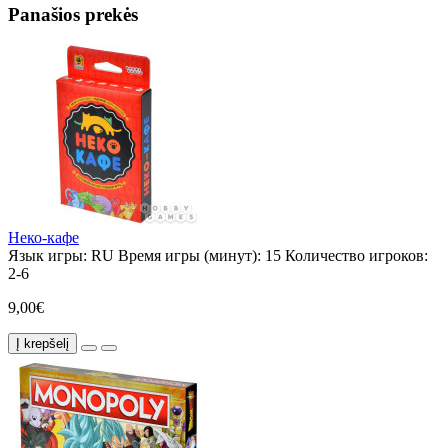
Panašios prekės
Неко-кафе
Язык игры:
RU
Время игры (минут):
15
Количество игроков:
2-6
9,00€
Į krepšelį