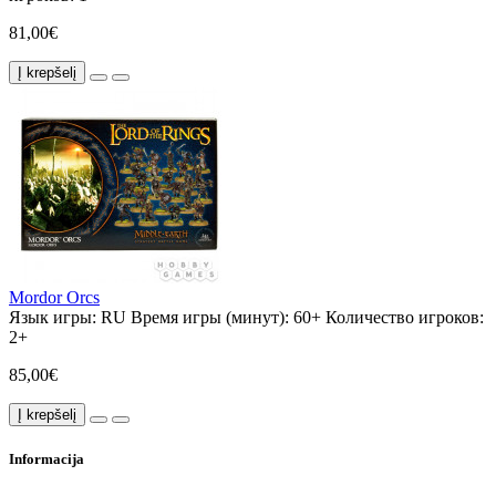
81,00€
Į krepšelį
Mordor Orcs
Язык игры:
RU
Время игры (минут):
60+
Количество игроков:
2+
85,00€
Į krepšelį
Informacija