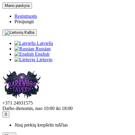
Mano paskyra
Registruotis
Prisijungti
Kalba
Latviešu
Russian
English
Lietuvių
+371 24931575
Darbo dienomis, nuo 10:00 iki 18:00
0
Jūsų prekių krepšelis tuščias