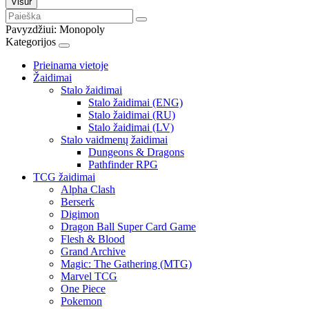
Visur
Pavyzdžiui:
Monopoly
Kategorijos
Prieinama vietoje
Žaidimai
Stalo žaidimai
Stalo žaidimai (ENG)
Stalo žaidimai (RU)
Stalo žaidimai (LV)
Stalo vaidmenų žaidimai
Dungeons & Dragons
Pathfinder RPG
TCG žaidimai
Alpha Clash
Berserk
Digimon
Dragon Ball Super Card Game
Flesh & Blood
Grand Archive
Magic: The Gathering (MTG)
Marvel TCG
One Piece
Pokemon