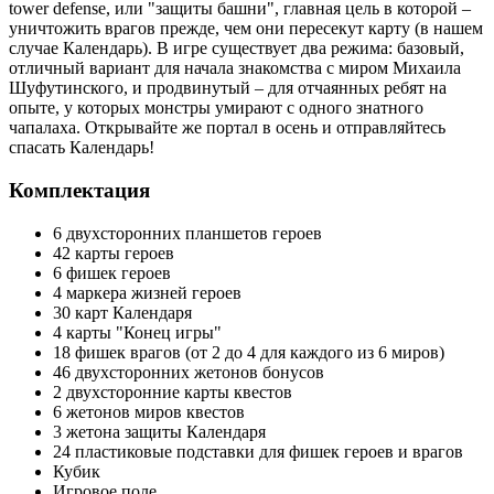
tower defense, или "защиты башни", главная цель в которой –
уничтожить врагов прежде, чем они пересекут карту (в нашем
случае Календарь). В игре существует два режима: базовый,
отличный вариант для начала знакомства с миром Михаила
Шуфутинского, и продвинутый – для отчаянных ребят на
опыте, у которых монстры умирают с одного знатного
чапалаха. Открывайте же портал в осень и отправляйтесь
спасать Календарь!
Комплектация
6 двухсторонних планшетов героев
42 карты героев
6 фишек героев
4 маркера жизней героев
30 карт Календаря
4 карты "Конец игры"
18 фишек врагов (от 2 до 4 для каждого из 6 миров)
46 двухсторонних жетонов бонусов
2 двухсторонние карты квестов
6 жетонов миров квестов
3 жетона защиты Календаря
24 пластиковые подставки для фишек героев и врагов
Кубик
Игровое поле