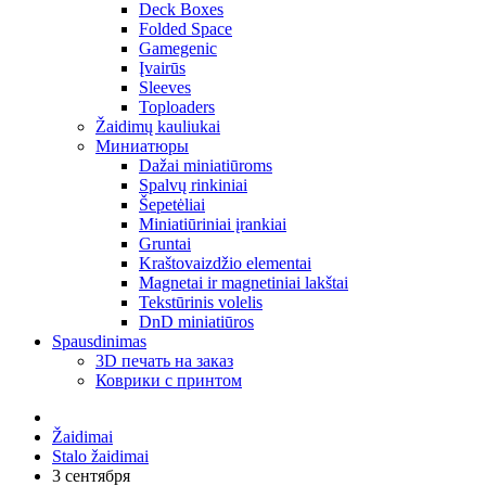
Deck Boxes
Folded Space
Gamegenic
Įvairūs
Sleeves
Toploaders
Žaidimų kauliukai
Миниатюры
Dažai miniatiūroms
Spalvų rinkiniai
Šepetėliai
Miniatiūriniai įrankiai
Gruntai
Kraštovaizdžio elementai
Magnetai ir magnetiniai lakštai
Tekstūrinis volelis
DnD miniatiūros
Spausdinimas
3D печать на заказ
Коврики с принтом
Žaidimai
Stalo žaidimai
3 сентября