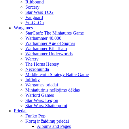
Riftbound
Sorcery
Star Wars TCG
Vanguard
Yu-Gi-Oh
Wargames
StarCraft: The Miniatures Game
Warhammer 40,000
Warhammer Age of Sigmar
Warhammer Kill Team
Warhammer Underworlds
Warcry
The Horus Heresy
Necromunda
Middle-earth Strategy Battle Game
Inifinity
Wargames priedai
Miniatiūrinis nešiojimo dėklas
Warlord Games
Star Wars: Legion
Star Wars: Shatterpoint
Priedai
Funko Pop
Kortų ir žaidimų priedai
Albums and Pages