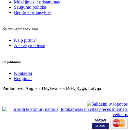
Mokėjimas ir pristatymas
Saugumo politika
Bendrosios taisyklės
Klientų aptarnavimas
Kaip pirkti?
Atsisakymo teisė
Papildomai
Kontaktai
Renginiai
Parduotuvė: Augusta Deglava iela 69H, Ryga, Latvija