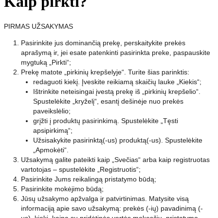
Kaip pirkti?
PIRMAS UŽSAKYMAS
Pasirinkite jus dominančią prekę, perskaitykite prekės
aprašymą ir, jei esate patenkinti pasirinkta preke, paspauskite
mygtuką „Pirkti“;
Prekę matote „pirkinių krepšelyje“. Turite šias parinktis:
redaguoti kiekį. Įveskite reikiamą skaičių lauke „Kiekis“;
Ištrinkite neteisingai įvestą prekę iš „pirkinių krepšelio“.
Spustelėkite „kryželį“, esantį dešinėje nuo prekės
paveikslėlio;
grįžti į produktų pasirinkimą. Spustelėkite „Tęsti
apsipirkimą“;
Užsisakykite pasirinktą(-us) produktą(-us). Spustelėkite
„Apmokėti“.
Užsakymą galite pateikti kaip „Svečias“ arba kaip registruotas
vartotojas – spustelėkite „Registruotis“;
Pasirinkite Jums reikalingą pristatymo būdą;
Pasirinkite mokėjimo būdą;
Jūsų užsakymo apžvalga ir patvirtinimas. Matysite visą
informaciją apie savo užsakymą: prekės (-ių) pavadinimą (-
us), kiekį, kainą su pridėtinės vertės mokesčiu, pristatymo