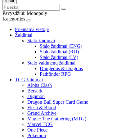
Visur
Pavyzdžiui:
Monopoly
Kategorijos
Prieinama vietoje
Žaidimai
Stalo žaidimai
Stalo žaidimai (ENG)
Stalo žaidimai (RU)
Stalo žaidimai (LV)
Stalo vaidmenų žaidimai
Dungeons & Dragons
Pathfinder RPG
TCG žaidimai
Alpha Clash
Berserk
Digimon
Dragon Ball Super Card Game
Flesh & Blood
Grand Archive
Magic: The Gathering (MTG)
Marvel TCG
One Piece
Pokemon