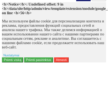
<b>Notice</b>: Undefined offset: 9 in
<b>/data/site/http/admin/view/template/extension/module/google
on line <b>56</b>
Мы используем файлы cookie для персонализации контента и
рекламы, предоставления функций социальных сетей и
анализа нашего трафика. Мы также делимся информацией о
вашем использовании нашего сайта с нашими партнерами по
социальным сетям, рекламе и аналитике. Вы соглашаетесь с
нашими файлами cookie, если продолжаете использовать наш
веб-сайт.
Nustatymai
Reklama
Priimti viską
Priimti pasirinktus
Atmesti
Naudotojo duomenys
Reklamos personalizavimas
Analitika
Funkcionalumas
Personalizavimas
<b>Notice</b>: Undefined offset: 9 in
<b>/data/site/http/admin/view/template/extension/module/google_con
on line <b>136</b>
Saugumas