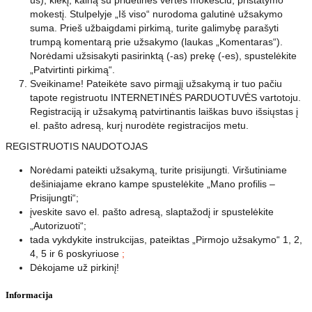
mokestį. Stulpelyje „Iš viso“ nurodoma galutinė užsakymo
suma. Prieš užbaigdami pirkimą, turite galimybę parašyti
trumpą komentarą prie užsakymo (laukas „Komentaras“).
Norėdami užsisakyti pasirinktą (-as) prekę (-es), spustelėkite
„Patvirtinti pirkimą“.
Sveikiname! Pateikėte savo pirmąjį užsakymą ir tuo pačiu
tapote registruotu INTERNETINĖS PARDUOTUVĖS vartotoju.
Registraciją ir užsakymą patvirtinantis laiškas buvo išsiųstas į
el. pašto adresą, kurį nurodėte registracijos metu.
REGISTRUOTIS NAUDOTOJAS
Norėdami pateikti užsakymą, turite prisijungti. Viršutiniame
dešiniajame ekrano kampe spustelėkite „Mano profilis –
Prisijungti“;
įveskite savo el. pašto adresą, slaptažodį ir spustelėkite
„Autorizuoti“;
tada vykdykite instrukcijas, pateiktas „Pirmojo užsakymo“ 1, 2,
4, 5 ir 6 poskyriuose
;
Dėkojame už pirkinį!
Informacija