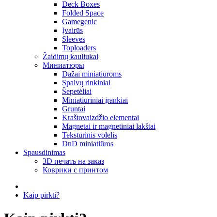
Deck Boxes
Folded Space
Gamegenic
Įvairūs
Sleeves
Toploaders
Žaidimų kauliukai
Миниатюры
Dažai miniatiūroms
Spalvų rinkiniai
Šepetėliai
Miniatiūriniai įrankiai
Gruntai
Kraštovaizdžio elementai
Magnetai ir magnetiniai lakštai
Tekstūrinis volelis
DnD miniatiūros
Spausdinimas
3D печать на заказ
Коврики с принтом
Kaip pirkti?