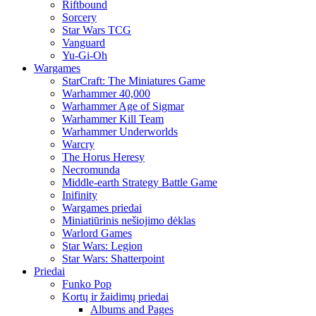
Riftbound
Sorcery
Star Wars TCG
Vanguard
Yu-Gi-Oh
Wargames
StarCraft: The Miniatures Game
Warhammer 40,000
Warhammer Age of Sigmar
Warhammer Kill Team
Warhammer Underworlds
Warcry
The Horus Heresy
Necromunda
Middle-earth Strategy Battle Game
Inifinity
Wargames priedai
Miniatiūrinis nešiojimo dėklas
Warlord Games
Star Wars: Legion
Star Wars: Shatterpoint
Priedai
Funko Pop
Kortų ir žaidimų priedai
Albums and Pages