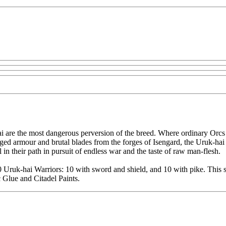
hai are the most dangerous perversion of the breed. Where ordinary Orcs
rged armour and brutal blades from the forges of Isengard, the Uruk-hai
l in their path in pursuit of endless war and the taste of raw man-flesh.
20 Uruk-hai Warriors: 10 with sword and shield, and 10 with pike. This
 Glue and Citadel Paints.