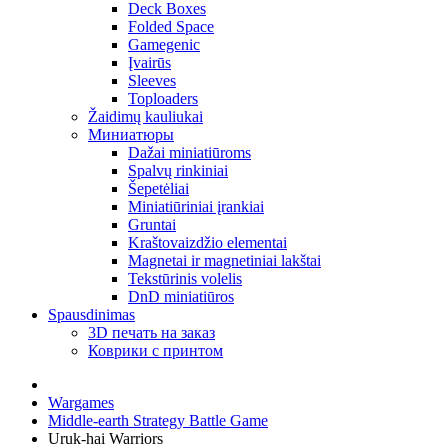
Deck Boxes
Folded Space
Gamegenic
Įvairūs
Sleeves
Toploaders
Žaidimų kauliukai
Миниатюры
Dažai miniatiūroms
Spalvų rinkiniai
Šepetėliai
Miniatiūriniai įrankiai
Gruntai
Kraštovaizdžio elementai
Magnetai ir magnetiniai lakštai
Tekstūrinis volelis
DnD miniatiūros
Spausdinimas
3D печать на заказ
Коврики с принтом
Wargames
Middle-earth Strategy Battle Game
Uruk-hai Warriors