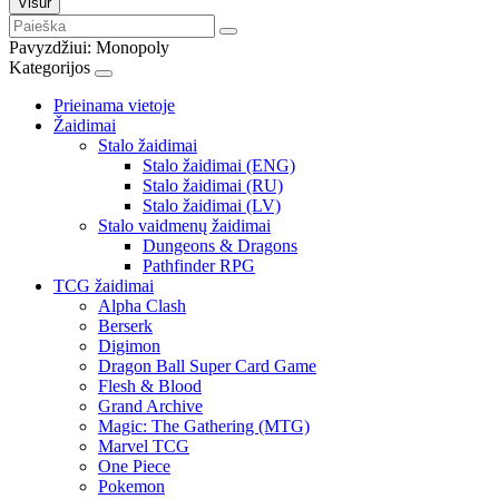
Visur
Pavyzdžiui:
Monopoly
Kategorijos
Prieinama vietoje
Žaidimai
Stalo žaidimai
Stalo žaidimai (ENG)
Stalo žaidimai (RU)
Stalo žaidimai (LV)
Stalo vaidmenų žaidimai
Dungeons & Dragons
Pathfinder RPG
TCG žaidimai
Alpha Clash
Berserk
Digimon
Dragon Ball Super Card Game
Flesh & Blood
Grand Archive
Magic: The Gathering (MTG)
Marvel TCG
One Piece
Pokemon