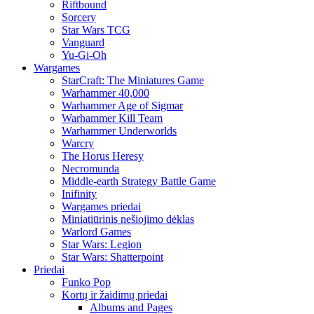
Riftbound
Sorcery
Star Wars TCG
Vanguard
Yu-Gi-Oh
Wargames
StarCraft: The Miniatures Game
Warhammer 40,000
Warhammer Age of Sigmar
Warhammer Kill Team
Warhammer Underworlds
Warcry
The Horus Heresy
Necromunda
Middle-earth Strategy Battle Game
Inifinity
Wargames priedai
Miniatiūrinis nešiojimo dėklas
Warlord Games
Star Wars: Legion
Star Wars: Shatterpoint
Priedai
Funko Pop
Kortų ir žaidimų priedai
Albums and Pages