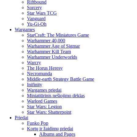
Riftbound
Sorcery
Star Wars TCG
Vanguard
Yu-Gi-Oh
Wargames
StarCraft: The Miniatures Game
Warhammer 40,000
Warhammer Age of Sigmar
Warhammer Kill Team
Warhammer Underworlds
Warcry
The Horus Heresy
Necromunda
Middle-earth Strategy Battle Game
Inifinity
Wargames priedai
Miniatiūrinis nešiojimo dėklas
Warlord Games
Star Wars: Legion
Star Wars: Shatterpoint
Priedai
Funko Pop
Kortų ir žaidimų priedai
Albums and Pages