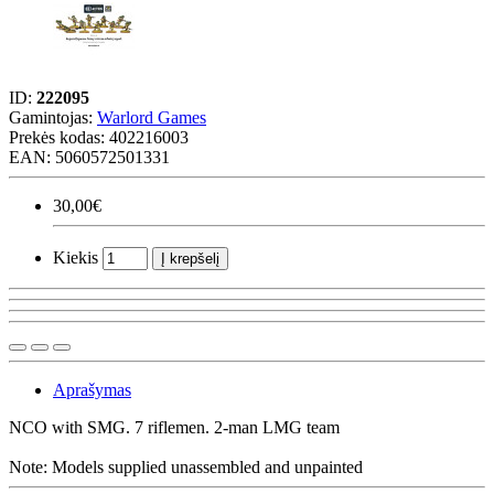
ID:
222095
Gamintojas:
Warlord Games
Prekės kodas:
402216003
EAN: 5060572501331
30,00€
Kiekis
Į krepšelį
Aprašymas
NCO with SMG. 7 riflemen. 2-man LMG team
Note: Models supplied unassembled and unpainted