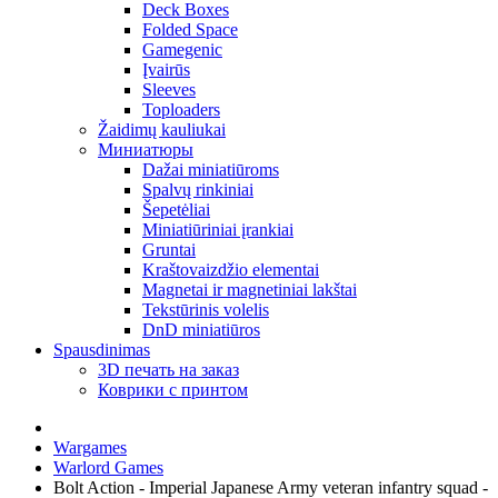
Deck Boxes
Folded Space
Gamegenic
Įvairūs
Sleeves
Toploaders
Žaidimų kauliukai
Миниатюры
Dažai miniatiūroms
Spalvų rinkiniai
Šepetėliai
Miniatiūriniai įrankiai
Gruntai
Kraštovaizdžio elementai
Magnetai ir magnetiniai lakštai
Tekstūrinis volelis
DnD miniatiūros
Spausdinimas
3D печать на заказ
Коврики с принтом
Wargames
Warlord Games
Bolt Action - Imperial Japanese Army veteran infantry squad -