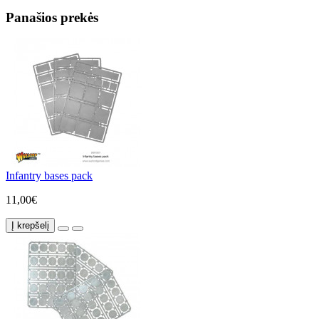
Panašios prekės
Infantry bases pack
11,00€
Į krepšelį