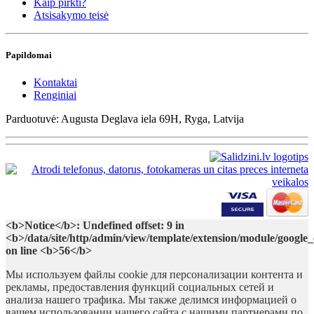
Kaip pirkti?
Atsisakymo teisė
Papildomai
Kontaktai
Renginiai
Parduotuvė: Augusta Deglava iela 69H, Ryga, Latvija
<b>Notice</b>: Undefined offset: 9 in
<b>/data/site/http/admin/view/template/extension/module/google
on line <b>56</b>
Мы используем файлы cookie для персонализации контента и
рекламы, предоставления функций социальных сетей и
анализа нашего трафика. Мы также делимся информацией о
вашем использовании нашего сайта с нашими партнерами по