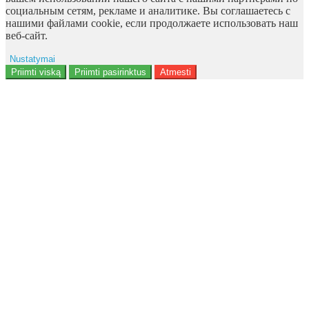
социальным сетям, рекламе и аналитике. Вы соглашаетесь с
нашими файлами cookie, если продолжаете использовать наш
веб-сайт.
Nustatymai
Reklama
Priimti viską
Priimti pasirinktus
Atmesti
Naudotojo duomenys
Reklamos personalizavimas
Analitika
Funkcionalumas
Personalizavimas
<b>Notice</b>: Undefined offset: 9 in
<b>/data/site/http/admin/view/template/extension/module/google_con
on line <b>136</b>
Saugumas