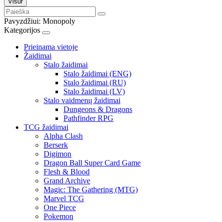
Visur
Pavyzdžiui:
Monopoly
Kategorijos
Prieinama vietoje
Žaidimai
Stalo žaidimai
Stalo žaidimai (ENG)
Stalo žaidimai (RU)
Stalo žaidimai (LV)
Stalo vaidmenų žaidimai
Dungeons & Dragons
Pathfinder RPG
TCG žaidimai
Alpha Clash
Berserk
Digimon
Dragon Ball Super Card Game
Flesh & Blood
Grand Archive
Magic: The Gathering (MTG)
Marvel TCG
One Piece
Pokemon