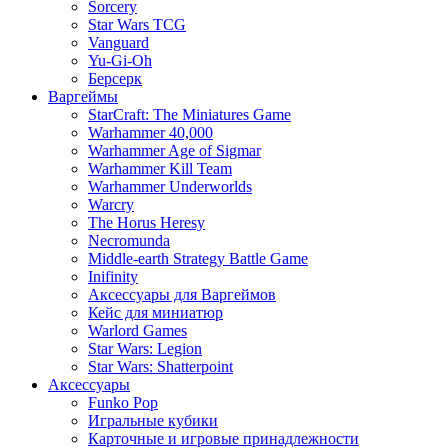
Sorcery
Star Wars TCG
Vanguard
Yu-Gi-Oh
Берсерк
Варгеймы
StarCraft: The Miniatures Game
Warhammer 40,000
Warhammer Age of Sigmar
Warhammer Kill Team
Warhammer Underworlds
Warcry
The Horus Heresy
Necromunda
Middle-earth Strategy Battle Game
Inifinity
Аксессуары для Варгеймов
Кейс для миниатюр
Warlord Games
Star Wars: Legion
Star Wars: Shatterpoint
Аксессуары
Funko Pop
Игральные кубики
Карточные и игровые принадлежности