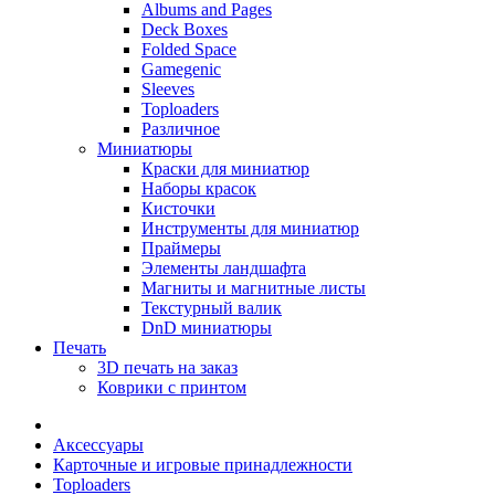
Albums and Pages
Deck Boxes
Folded Space
Gamegenic
Sleeves
Toploaders
Различное
Миниатюры
Краски для миниатюр
Наборы красок
Кисточки
Инструменты для миниатюр
Праймеры
Элементы ландшафта
Магниты и магнитные листы
Текстурный валик
DnD миниатюры
Печать
3D печать на заказ
Коврики с принтом
Аксессуары
Карточные и игровые принадлежности
Toploaders