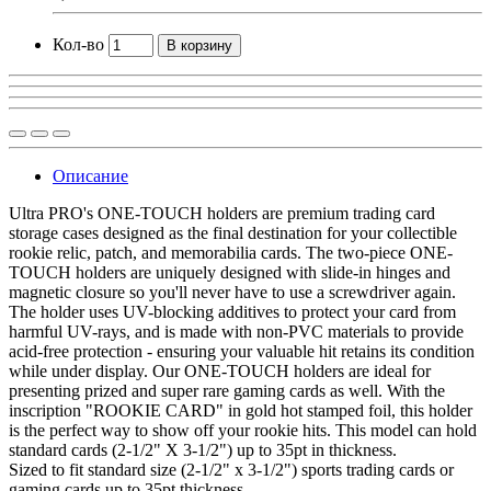
Кол-во
В корзину
Описание
Ultra PRO's ONE-TOUCH holders are premium trading card
storage cases designed as the final destination for your collectible
rookie relic, patch, and memorabilia cards. The two-piece ONE-
TOUCH holders are uniquely designed with slide-in hinges and
magnetic closure so you'll never have to use a screwdriver again.
The holder uses UV-blocking additives to protect your card from
harmful UV-rays, and is made with non-PVC materials to provide
acid-free protection - ensuring your valuable hit retains its condition
while under display. Our ONE-TOUCH holders are ideal for
presenting prized and super rare gaming cards as well. With the
inscription "ROOKIE CARD" in gold hot stamped foil, this holder
is the perfect way to show off your rookie hits. This model can hold
standard cards (2-1/2" X 3-1/2") up to 35pt in thickness.
Sized to fit standard size (2-1/2" x 3-1/2") sports trading cards or
gaming cards up to 35pt thickness