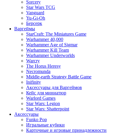
Sorcery
Star Wars TCG
Vanguard
Yu-Gi-Oh
Берсерк
Варгеймы
StarCraft: The Miniatures Game
Warhammer 40,000
Warhammer Age of Sigmar
Warhammer Kill Team
Warhammer Underworlds
Warcry
The Horus Heresy
Necromunda
Middle-earth Strategy Battle Game
Inifinity
Аксессуары для Варгеймов
Кейс для миниатюр
Warlord Games
Star Wars: Legion
Star Wars: Shatterpoint
Аксессуары
Funko Pop
Игральные кубики
Карточные и игровые принадлежности