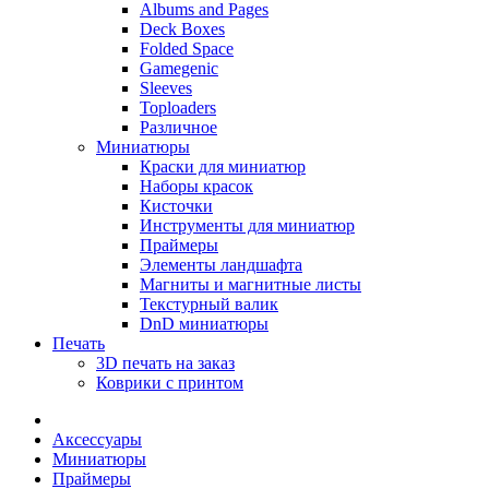
Albums and Pages
Deck Boxes
Folded Space
Gamegenic
Sleeves
Toploaders
Различное
Миниатюры
Краски для миниатюр
Наборы красок
Кисточки
Инструменты для миниатюр
Праймеры
Элементы ландшафта
Магниты и магнитные листы
Текстурный валик
DnD миниатюры
Печать
3D печать на заказ
Коврики с принтом
Аксессуары
Миниатюры
Праймеры