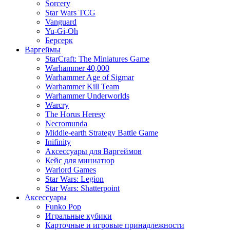
Sorcery
Star Wars TCG
Vanguard
Yu-Gi-Oh
Берсерк
Варгеймы
StarCraft: The Miniatures Game
Warhammer 40,000
Warhammer Age of Sigmar
Warhammer Kill Team
Warhammer Underworlds
Warcry
The Horus Heresy
Necromunda
Middle-earth Strategy Battle Game
Inifinity
Аксессуары для Варгеймов
Кейс для миниатюр
Warlord Games
Star Wars: Legion
Star Wars: Shatterpoint
Аксессуары
Funko Pop
Игральные кубики
Карточные и игровые принадлежности