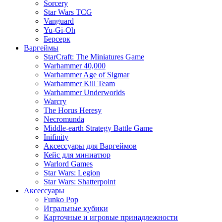
Sorcery
Star Wars TCG
Vanguard
Yu-Gi-Oh
Берсерк
Варгеймы
StarCraft: The Miniatures Game
Warhammer 40,000
Warhammer Age of Sigmar
Warhammer Kill Team
Warhammer Underworlds
Warcry
The Horus Heresy
Necromunda
Middle-earth Strategy Battle Game
Inifinity
Аксессуары для Варгеймов
Кейс для миниатюр
Warlord Games
Star Wars: Legion
Star Wars: Shatterpoint
Аксессуары
Funko Pop
Игральные кубики
Карточные и игровые принадлежности