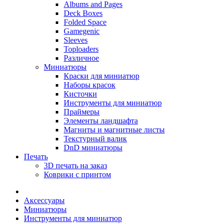
Albums and Pages
Deck Boxes
Folded Space
Gamegenic
Sleeves
Toploaders
Различное
Миниатюры
Краски для миниатюр
Наборы красок
Кисточки
Инструменты для миниатюр
Праймеры
Элементы ландшафта
Магниты и магнитные листы
Текстурный валик
DnD миниатюры
Печать
3D печать на заказ
Коврики с принтом
Аксессуары
Миниатюры
Инструменты для миниатюр