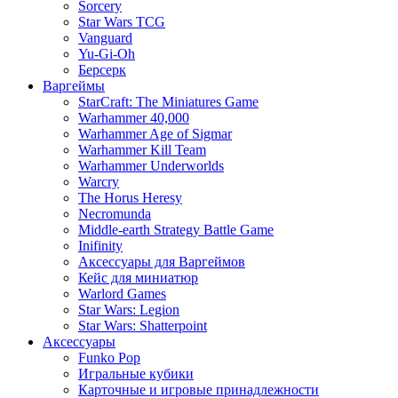
Sorcery
Star Wars TCG
Vanguard
Yu-Gi-Oh
Берсерк
Варгеймы
StarCraft: The Miniatures Game
Warhammer 40,000
Warhammer Age of Sigmar
Warhammer Kill Team
Warhammer Underworlds
Warcry
The Horus Heresy
Necromunda
Middle-earth Strategy Battle Game
Inifinity
Аксессуары для Варгеймов
Кейс для миниатюр
Warlord Games
Star Wars: Legion
Star Wars: Shatterpoint
Аксессуары
Funko Pop
Игральные кубики
Карточные и игровые принадлежности