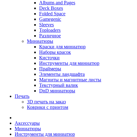
Albums and Pages
Deck Boxes
Folded Space
Gamegenic
Sleeves
Toploaders
Различное
Миниатюры
Краски для миниатюр
Наборы красок
Кисточки
Инструменты для миниатюр
Праймеры
Элементы ландшафта
Магниты и магнитные листы
Текстурный валик
DnD миниатюры
Печать
3D печать на заказ
Коврики с принтом
Аксессуары
Миниатюры
Инструменты для миниатюр