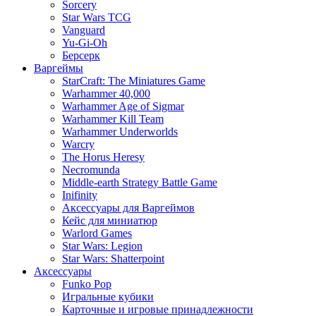
Sorcery
Star Wars TCG
Vanguard
Yu-Gi-Oh
Берсерк
Варгеймы
StarCraft: The Miniatures Game
Warhammer 40,000
Warhammer Age of Sigmar
Warhammer Kill Team
Warhammer Underworlds
Warcry
The Horus Heresy
Necromunda
Middle-earth Strategy Battle Game
Inifinity
Аксессуары для Варгеймов
Кейс для миниатюр
Warlord Games
Star Wars: Legion
Star Wars: Shatterpoint
Аксессуары
Funko Pop
Игральные кубики
Карточные и игровые принадлежности