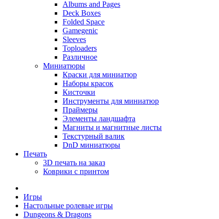
Albums and Pages
Deck Boxes
Folded Space
Gamegenic
Sleeves
Toploaders
Различное
Миниатюры
Краски для миниатюр
Наборы красок
Кисточки
Инструменты для миниатюр
Праймеры
Элементы ландшафта
Магниты и магнитные листы
Текстурный валик
DnD миниатюры
Печать
3D печать на заказ
Коврики с принтом
Игры
Настольные ролевые игры
Dungeons & Dragons