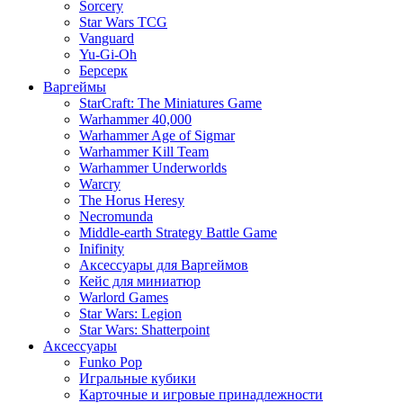
Sorcery
Star Wars TCG
Vanguard
Yu-Gi-Oh
Берсерк
Варгеймы
StarCraft: The Miniatures Game
Warhammer 40,000
Warhammer Age of Sigmar
Warhammer Kill Team
Warhammer Underworlds
Warcry
The Horus Heresy
Necromunda
Middle-earth Strategy Battle Game
Inifinity
Аксессуары для Варгеймов
Кейс для миниатюр
Warlord Games
Star Wars: Legion
Star Wars: Shatterpoint
Аксессуары
Funko Pop
Игральные кубики
Карточные и игровые принадлежности