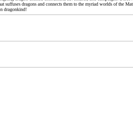
at suffuses dragons and connects them to the myriad worlds of the Mate
on dragonkind!